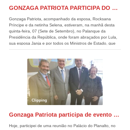
GONZAGA PATRIOTA PARTICIPA DO DESFILE DA INDEPENDÊNCIA NO PALANQUE DA PRESIDÊNCIA DA REPÚBLICA E É ABRAÇADO POR LULA E POR GERALDO ALCKMIN.
Gonzaga Patriota, acompanhado da esposa, Rocksana
Príncipe e da netinha Selena, estiveram, na manhã desta
quinta-feira, 07 (Sete de Setembro), no Palanque da
Presidência da República, onde foram abraçados por Lula,
sua esposa Janja e por todos os Ministros de Estado, que
estavam presentes, nos Desfiles da Independência da
República. Gonzaga Patriota que já participou de muitos
outros desfiles, na Esplanada dos Ministérios, disse ter sido
o deste ano, o maior e o mais organizado de todos. “Há
quatro décadas, como Patriota até no nome, participo
anualmente dos desfiles de Sete de Setembro, na
Esplanada dos Ministérios, em Brasília. Este ano, o governo
preparou espaços com cadeiras e coberturas, para 30.000
pessoas, só que o número de Patriotas Brasileiros
Clipping
Independentes, dobrou na Esplanada. Eu, Lula e os
presentes, ficamos muito felizes com isto”, disse Gonzaga
Gonzaga Patriota participa de evento em prol do desenvolvimento do Nordeste
Patriota.
Hoje, participei de uma reunião no Palácio do Planalto, no