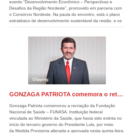
evento “Desenvolvimento Econômico – Perspectivas e
Desafios da Região Nordeste”, promovido em parceria com
o Consórcio Nordeste. Na pauta do encontro, está o plano
estratégico de desenvolvimento sustentável da região, e os
desafios para a elaboração de políticas públicas, que
possam solucionar problemas estruturais nesses estados. O
evento contou com a presença do Vice-presidente Geraldo
Alckmin, que também ocupa o Ministério do
Desenvolvimento, Indústria, Comércio e Serviços, o ex
governador de Pernambuco, agora Presidente do Banco do
Nordeste, Paulo Câmara, o ex Deputado Federal, e
atualmente Superintendente da SUDENE, Danilo Cabral, da
Governadora de Pernambuco, Raquel Lyra, os ministros da
Clipping
Casa Civil, Rui Costa, e da Integração e do Desenvolvimento
Regional, Waldez Góes, entre outras diversas autoridades
GONZAGA PATRIOTA comemora o retorno da FUNASA
de todo Nordeste que também ajudam a fomentar o
progresso da região.
Gonzaga Patriota comemorou a recriação da Fundação
Nacional de Saúde – FUNASA, Instituição federal
vinculada ao Ministério da Saúde, que havia sido extinta no
início do terceiro governo do Presidente Lula, por meio
da Medida Provisória alterada e aprovada nesta quinta-feira,