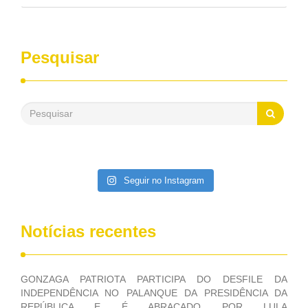
pelo Congresso Nacional. Gonzaga Patriota disse hoje em
entrevistas, que durante esses 40 anos, como parlamentar,
sempre contou com o apoio da FUNASA, para o
desenvolvimento dos seus municípios e, somente o ano
Pesquisar
passado, essa Fundação distribuiu mais de três bilhões de
reais, com suas maravilhosas ações, dentre alas, mais de
500 milhões, foram aplicados em serviços de melhoria do
saneamento básico, em pequenas comunidades rurais.
Patriota disse ainda que, mesmo sem mandato,
contribuiu muito na Câmara dos Deputados, para a retirada
da extinção da FUNASA, nessa Medida Provisória do
Executivo, aprovada ontem.
Seguir no Instagram
Notícias recentes
GONZAGA PATRIOTA PARTICIPA DO DESFILE DA
INDEPENDÊNCIA NO PALANQUE DA PRESIDÊNCIA DA
REPÚBLICA E É ABRAÇADO POR LULA