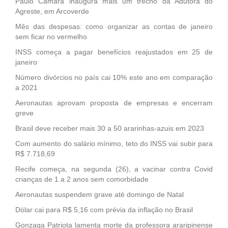
Paulo Câmara inaugura mais um trecho da Adutora do
Agreste, em Arcoverde
Mês das despesas: como organizar as contas de janeiro
sem ficar no vermelho
INSS começa a pagar benefícios reajustados em 25 de
janeiro
Número divórcios no país cai 10% este ano em comparação
a 2021
Aeronautas aprovam proposta de empresas e encerram
greve
Brasil deve receber mais 30 a 50 ararinhas-azuis em 2023
Com aumento do salário mínimo, teto do INSS vai subir para
R$ 7.718,69
Recife começa, na segunda (26), a vacinar contra Covid
crianças de 1 a 2 anos sem comorbidade
Aeronautas suspendem grave até domingo de Natal
Dólar cai para R$ 5,16 com prévia da inflação no Brasil
Gonzaga Patriota lamenta morte da professora araripinense