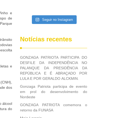
Vinho e
ispo de
Seguir no Instagram
 Parque
Notícias recentes
trânsito
odovias
 escolta
GONZAGA PATRIOTA PARTICIPA DO
DESFILE DA INDEPENDÊNCIA NO
letas e
PALANQUE DA PRESIDÊNCIA DA
REPÚBLICA E É ABRAÇADO POR
LULA E POR GERALDO ALCKMIN.
 (CNH),
Gonzaga Patriota participa de evento
ade dos
em prol do desenvolvimento do
Nordeste
o álcool
GONZAGA PATRIOTA comemora o
atura do
retorno da FUNASA