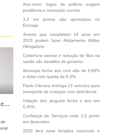
Ano-novo: fogos de artifício exigem
prudência e manuseio correto
3,2 mil jovens são aprovados no
Encceja
Jovens que completam 18 anos em
2023 podem fazer Alistamento Militar
Obrigatório
Cobertura vacinal e redução de filas na
saúde são desafios do governo
Ibovespa fecha ano com alta de 4,69%
e dólar com queda de 5,3%
Paulo Câmara entrega 13 veículos para
transporte de crianças com deficiência
Inflação dos aluguéis fecha o ano em
GONZAGA PATRIOTA comemora o retorno da FUNASA
5,45%
Confiança de Serviços cede 1,5 ponto
 de
em dezembro
eral
2023 terá nove feriados nacionais e