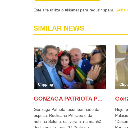
Este site utiliza o Akismet para reduzir spam.
Saiba 
SIMILAR NEWS
Clipping
Clip
GONZAGA PATRIOTA PARTICIPA DO DESFILE DA INDEPENDÊNCIA NO PALANQUE DA PRESIDÊNCIA DA REPÚBLICA E É ABRAÇADO POR LULA E POR GERALDO ALCKMIN.
Gonzaga Patriota, acompanhado da
Hoje, p
esposa, Rocksana Príncipe e da
Palácio
netinha Selena, estiveram, na manhã
“Desen
desta quinta-feira, 07 (Sete de
Perspe