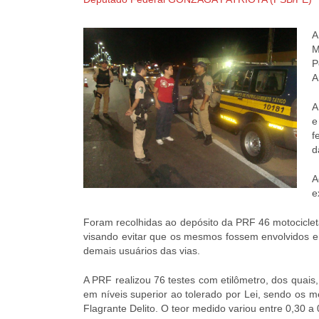
A
M
P
A
A
e
f
d
A
e
Foram recolhidas ao depósito da PRF 46 motociclet
visando evitar que os mesmos fossem envolvidos em 
demais usuários das vias.
A PRF realizou 76 testes com etilômetro, dos quais
em níveis superior ao tolerado por Lei, sendo os m
Flagrante Delito. O teor medido variou entre 0,30 a 