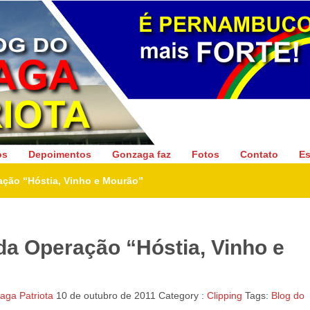
Gonzaga Patriota
os
Depoimentos
Gonzaga faz
Fotos
Contato
Es
ação “Hóstia, Vinho e Mourão”
da Operação “Hóstia, Vinho e
ga Patriota
10 de outubro de 2011
Category :
Clipping
Tags:
Blog do