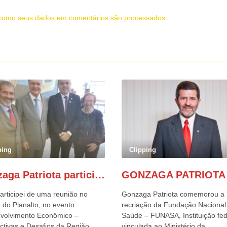
como seus dados em comentários são processados
.
ping
Clipping
Gonzaga Patriota participa de evento em prol do desenvolvimento do Nordeste
articipei de uma reunião no
Gonzaga Patriota comemorou a
 do Planalto, no evento
recriação da Fundação Nacional
volvimento Econômico –
Saúde – FUNASA, Instituição fed
ctivas e Desafios da Região
vinculada ao Ministério da