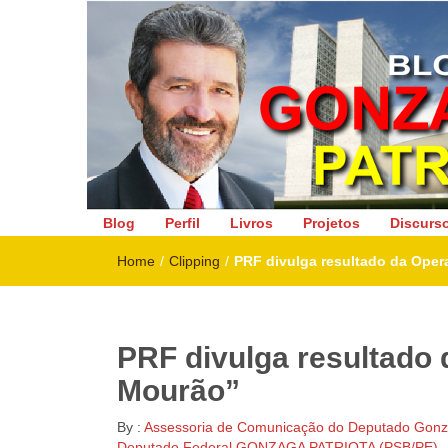
Deputado Federal
Blog
Perfil
Livros
Projetos
Discurs
Home
/
Clipping
/
PRF divulga resultado da Oper
PRF divulga resultado 
Mourão”
By :
Assessoria de Comunicação do Deputado Gonza
Deputado Federal GONZAGA PATRIOTA (PSB/PE)