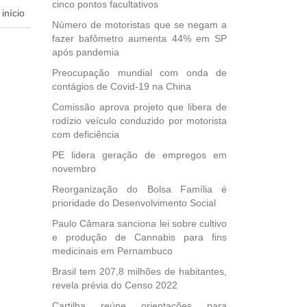
cinco pontos facultativos
início
Número de motoristas que se negam a
fazer bafômetro aumenta 44% em SP
dida
após pandemia
esta
ional.
Preocupação mundial com onda de
contágios de Covid-19 na China
40
Comissão aprova projeto que libera de
e
rodízio veículo conduzido por motorista
 para
com deficiência
icípios
PE lidera geração de empregos em
novembro
Reorganização do Bolsa Família é
, mais
prioridade do Desenvolvimento Social
s em
Paulo Câmara sanciona lei sobre cultivo
ento
e produção de Cannabis para fins
des
medicinais em Pernambuco
, mesmo
Brasil tem 207,8 milhões de habitantes,
na
revela prévia do Censo 2022
etirada
Medida
Cartilha reúne orientações para