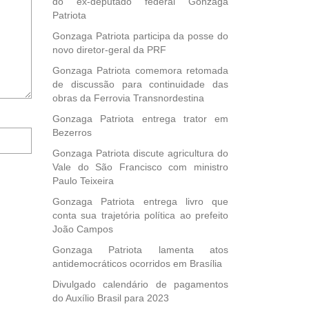
do ex-deputado federal Gonzaga
Patriota
Gonzaga Patriota participa da posse do
novo diretor-geral da PRF
Gonzaga Patriota comemora retomada
de discussão para continuidade das
obras da Ferrovia Transnordestina
Gonzaga Patriota entrega trator em
Notifique-
Bezerros
me
Gonzaga Patriota discute agricultura do
sobre
Vale do São Francisco com ministro
novos
Paulo Teixeira
comentários
por
Gonzaga Patriota entrega livro que
e-
conta sua trajetória política ao prefeito
mail.
João Campos
Gonzaga Patriota lamenta atos
antidemocráticos ocorridos em Brasília
Divulgado calendário de pagamentos
do Auxílio Brasil para 2023