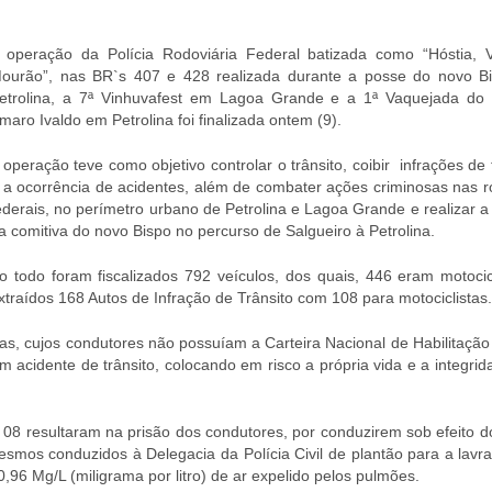
 operação da Polícia Rodoviária Federal batizada como “Hóstia, 
ourão”, nas BR`s 407 e 428 realizada durante a posse do novo B
etrolina, a 7ª Vinhuvafest em Lagoa Grande e a 1ª Vaquejada do
maro Ivaldo em Petrolina foi finalizada ontem (9).
 operação teve como objetivo controlar o trânsito, coibir infrações de 
 a ocorrência de acidentes, além de combater ações criminosas nas r
ederais, no perímetro urbano de Petrolina e Lagoa Grande e realizar a
a comitiva do novo Bispo no percurso de Salgueiro à Petrolina.
o todo foram fiscalizados 792 veículos, dos quais, 446 eram motocic
xtraídos 168 Autos de Infração de Trânsito com 108 para motociclistas.
as, cujos condutores não possuíam a Carteira Nacional de Habilitação
acidente de trânsito, colocando em risco a própria vida e a integrid
, 08 resultaram na prisão dos condutores, por conduzirem sob efeito d
esmos conduzidos à Delegacia da Polícia Civil de plantão para a lavr
0,96 Mg/L (miligrama por litro) de ar expelido pelos pulmões.