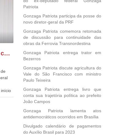
do ex-deputado federal Gonzaga
Patriota
Gonzaga Patriota participa da posse do
novo diretor-geral da PRF
Gonzaga Patriota comemora retomada
de discussão para continuidade das
obras da Ferrovia Transnordestina
GONZAGA PATRIOTA comemora o retorno da FUNASA
Gonzaga Patriota entrega trator em
Bezerros
Gonzaga Patriota discute agricultura do
 de
Vale do São Francisco com ministro
eral
Paulo Teixeira
Gonzaga Patriota entrega livro que
início
conta sua trajetória política ao prefeito
João Campos
dida
esta
Gonzaga Patriota lamenta atos
ional.
antidemocráticos ocorridos em Brasília
Divulgado calendário de pagamentos
40
do Auxílio Brasil para 2023
e