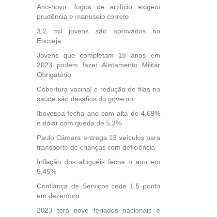
Ano-novo: fogos de artifício exigem
 para
prudência e manuseio correto
icípios
3,2 mil jovens são aprovados no
Encceja
Jovens que completam 18 anos em
, mais
2023 podem fazer Alistamento Militar
s em
Obrigatório
ento
des
Cobertura vacinal e redução de filas na
saúde são desafios do governo
, mesmo
na
Ibovespa fecha ano com alta de 4,69%
etirada
e dólar com queda de 5,3%
Medida
Paulo Câmara entrega 13 veículos para
da
transporte de crianças com deficiência
Inflação dos aluguéis fecha o ano em
5,45%
Confiança de Serviços cede 1,5 ponto
em dezembro
2023 terá nove feriados nacionais e