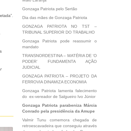
Maio Laranja
Gonzaga Patriota pelo Sertão
etada”.
Dia das mães de Gonzaga Patriota
GONZAGA PATRIOTA NO TST –
TRIBUNAL SUPERIOR DO TRABALHO
s
Gonzaga Patriota pode reassumir o
mandato
s
TRANSNORDESTINA – MATÉRIA DE ‘O
PODER’ FUNDAMENTA AÇÃO
JUDICIAL
r
GONZAGA PATRIOTA – PROJETO DA
FERROVIA DINAMIZA ECONOMIA
Gonzaga Patriota lamenta falecimento
do ex-vereador de Salgueiro Ivo Júnior
Gonzaga Patriota parabeniza Márcia
Conrado pela presidência da Amupe
Valmir Tunu comemora chegada de
retroescavadeira que conseguiu através