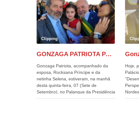
Clipping
Clip
GONZAGA PATRIOTA PARTICIPA DO DESFILE DA INDEPENDÊNCIA NO PALANQUE DA PRESIDÊNCIA DA REPÚBLICA E É ABRAÇADO POR LULA E POR GERALDO ALCKMIN.
Gonzaga Patriota, acompanhado da
Hoje, p
esposa, Rocksana Príncipe e da
Palácio
netinha Selena, estiveram, na manhã
“Desen
desta quinta-feira, 07 (Sete de
Perspe
Setembro), no Palanque da Presidência
Nordes
da República, onde foram abraçados
o Cons
por Lula, sua esposa Janja e por todos
encontr
os Ministros de Estado, que estavam
desenv
presentes, nos Desfiles da
e os d
Independência da República. Gonzaga
políti
Patriota que já participou de muitos
soluci
outros desfiles, na Esplanada dos
nesses