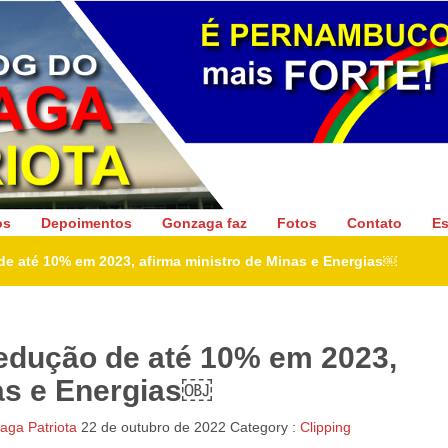
Gonzaga Patriota
os
Depoimentos
Gonzaga faz
Fotos
Contato
Es
de até 10% em 2023, afirma ministro de Minas e Energias￼
redução de até 10% em 2023,
nas e Energias￼
ga Patriota
22 de outubro de 2022
Category :
Clipping