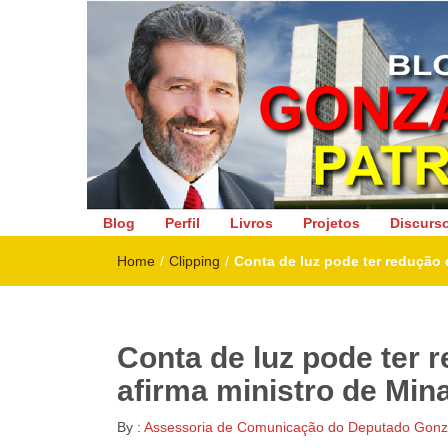
Deputado Federal
Blog
Perfil
Livros
Projetos
Discurs
Home
/
Clipping
/
Conta de luz pode ter redução 
Conta de luz pode ter 
afirma ministro de Mi
By :
Assessoria de Comunicação do Deputado Gonza