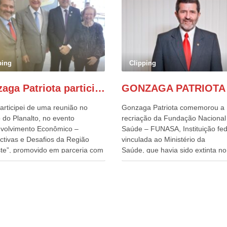
ping
Clipping
Gonzaga Patriota participa de evento em prol do desenvolvimento do Nordeste
articipei de uma reunião no
Gonzaga Patriota comemorou a
 do Planalto, no evento
recriação da Fundação Nacional
volvimento Econômico –
Saúde – FUNASA, Instituição fed
ctivas e Desafios da Região
vinculada ao Ministério da
te”, promovido em parceria com
Saúde, que havia sido extinta no 
órcio Nordeste. Na pauta do
do terceiro governo do
o, está o plano estratégico de
Presidente Lula, por meio da Me
olvimento sustentável da região,
Provisória alterada e aprovada n
esafios para a elaboração de
quinta-feira, pelo Congresso Nac
cas públicas, que possam
Gonzaga Patriota disse hoje em
onar problemas estruturais
entrevistas, que durante esses 
 estados. O evento contou com
anos, como parlamentar, sempr