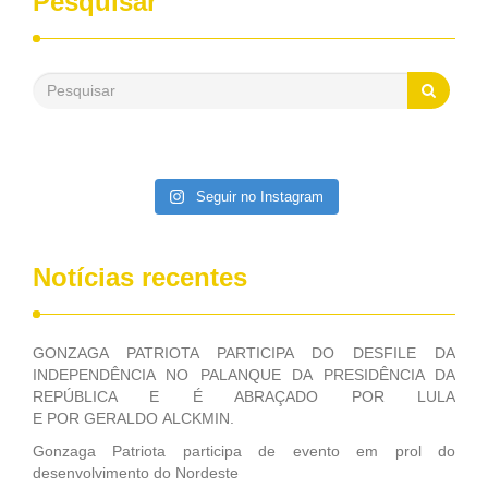
Pesquisar
passado, essa Fundação distribuiu mais de três bilhões de
reais, com suas maravilhosas ações, dentre alas, mais de
500 milhões, foram aplicados em serviços de melhoria do
saneamento básico, em pequenas comunidades rurais.
Patriota disse ainda que, mesmo sem mandato,
contribuiu muito na Câmara dos Deputados, para a retirada
da extinção da FUNASA, nessa Medida Provisória do
Executivo, aprovada ontem.
Seguir no Instagram
Notícias recentes
GONZAGA PATRIOTA PARTICIPA DO DESFILE DA
INDEPENDÊNCIA NO PALANQUE DA PRESIDÊNCIA DA
REPÚBLICA E É ABRAÇADO POR LULA
E POR GERALDO ALCKMIN.
Gonzaga Patriota participa de evento em prol do
desenvolvimento do Nordeste