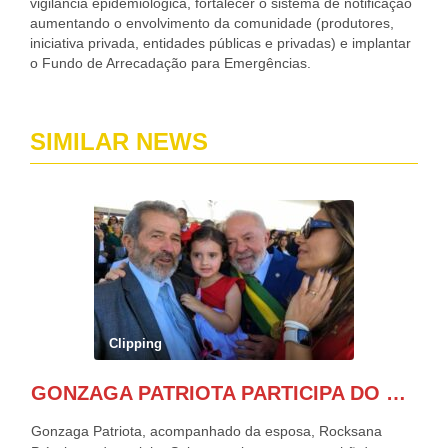
vigilância epidemiológica, fortalecer o sistema de notificação
aumentando o envolvimento da comunidade (produtores,
iniciativa privada, entidades públicas e privadas) e implantar
o Fundo de Arrecadação para Emergências.
SIMILAR NEWS
Clipping
GONZAGA PATRIOTA PARTICIPA DO DESFILE DA INDEPENDÊNCIA NO PALANQUE DA PRESIDÊNCIA DA REPÚBLICA E É ABRAÇADO POR LULA E POR GERALDO ALCKMIN.
Gonzaga Patriota, acompanhado da esposa, Rocksana