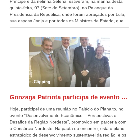
Príncipe e da netinha Selena, estiveram, na manhã desta
quinta-feira, 07 (Sete de Setembro), no Palanque da
Presidência da República, onde foram abraçados por Lula,
sua esposa Janja e por todos os Ministros de Estado, que
estavam presentes, nos Desfiles da Independência da
República. Gonzaga Patriota que já participou de muitos
outros desfiles, na Esplanada dos Ministérios, disse ter sido
o deste ano, o maior e o mais organizado de todos. “Há
quatro décadas, como Patriota até no nome, participo
anualmente dos desfiles de Sete de Setembro, na
Esplanada dos Ministérios, em Brasília. Este ano, o governo
preparou espaços com cadeiras e coberturas, para 30.000
pessoas, só que o número de Patriotas Brasileiros
Clipping
Independentes, dobrou na Esplanada. Eu, Lula e os
presentes, ficamos muito felizes com isto”, disse Gonzaga
Gonzaga Patriota participa de evento em prol do desenvolvimento do Nordeste
Patriota.
Hoje, participei de uma reunião no Palácio do Planalto, no
evento “Desenvolvimento Econômico – Perspectivas e
Desafios da Região Nordeste”, promovido em parceria com
o Consórcio Nordeste. Na pauta do encontro, está o plano
estratégico de desenvolvimento sustentável da região, e os