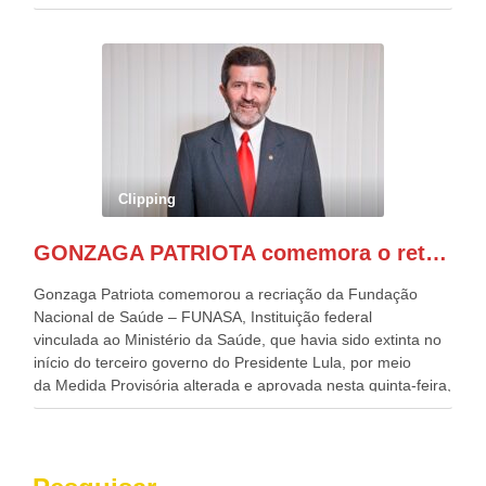
desafios para a elaboração de políticas públicas, que
possam solucionar problemas estruturais nesses estados. O
evento contou com a presença do Vice-presidente Geraldo
Alckmin, que também ocupa o Ministério do
Desenvolvimento, Indústria, Comércio e Serviços, o ex
governador de Pernambuco, agora Presidente do Banco do
Nordeste, Paulo Câmara, o ex Deputado Federal, e
atualmente Superintendente da SUDENE, Danilo Cabral, da
Governadora de Pernambuco, Raquel Lyra, os ministros da
Clipping
Casa Civil, Rui Costa, e da Integração e do Desenvolvimento
Regional, Waldez Góes, entre outras diversas autoridades
GONZAGA PATRIOTA comemora o retorno da FUNASA
de todo Nordeste que também ajudam a fomentar o
progresso da região.
Gonzaga Patriota comemorou a recriação da Fundação
Nacional de Saúde – FUNASA, Instituição federal
vinculada ao Ministério da Saúde, que havia sido extinta no
início do terceiro governo do Presidente Lula, por meio
da Medida Provisória alterada e aprovada nesta quinta-feira,
pelo Congresso Nacional. Gonzaga Patriota disse hoje em
entrevistas, que durante esses 40 anos, como parlamentar,
sempre contou com o apoio da FUNASA, para o
desenvolvimento dos seus municípios e, somente o ano