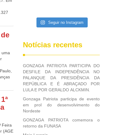
27. Em
1.327
nto.
Seguir no Instagram
Grosso
 –
 de
 lidera
s) e
Notícias recentes
 mil).
, uma
s
r
r
GONZAGA PATRIOTA PARTICIPA DO
9). O
Paulo,
DESFILE DA INDEPENDÊNCIA NO
ima
anças
PALANQUE DA PRESIDÊNCIA DA
s
a a
REPÚBLICA E É ABRAÇADO POR
 com
s
LULA E POR GERALDO ALCKMIN.
.
dar
 1ª
Gonzaga Patriota participa de evento
lui um
em prol do desenvolvimento do
na
e
Nordeste
 esse
es em
GONZAGA PATRIOTA comemora o
o das
ª Feira
retorno da FUNASA
é uma
or (AGE