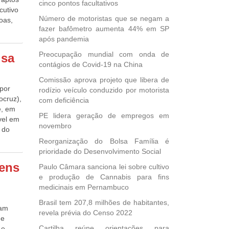
e
cinco pontos facultativos
cutivo
ão pode
Número de motoristas que se negam a
goas,
a paz
fazer bafômetro aumenta 44% em SP
 Rio
ambém
após pandemia
 por
a
deral,
Preocupação mundial com onda de
isa
iro
contágios de Covid-19 na China
Comissão aprova projeto que libera de
 rede
 por
rodízio veículo conduzido por motorista
,
ocruz),
com deficiência
tricos
e, em
 também
PE lidera geração de empregos em
vel em
te o
novembro
 do
de 180
m
Reorganização do Bolsa Família é
prioridade do Desenvolvimento Social
e
as não
e do
gens
Paulo Câmara sanciona lei sobre cultivo
ia
e produção de Cannabis para fins
cou o
as e
medicinais em Pernambuco
ns
ta
eda na
Brasil tem 207,8 milhões de habitantes,
ram
21”,
revela prévia do Censo 2022
o
 e
08 a
partir
Cartilha reúne orientações para
 e