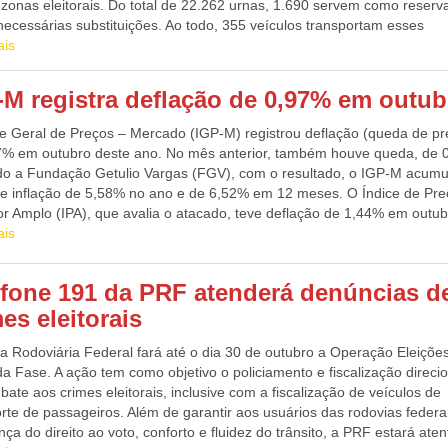
rar a capacidade de investimento dos tomadores, que passaram a ter
 zonas eleitorais. Do total de 22.262 urnas, 1.690 servem como reserv
dades em quitar os financiamentos após o aumento da taxa Selic, que s
necessárias substituições. Ao todo, 355 veículos transportam esses
ao ano em março de 2021 para 13,75% em agosto deste ano. “Almeja
mentos. No domingo (30), a votação acontece das 8h às 17h.
ais
, no contexto de deterioração do endividamento das empresas em fu
ente subida das prestações atreladas à Taxa Selic, a preservação das
-M registra deflação de 0,97% em outub
as de pequeno e médio porte afetadas pelas medidas sanitárias de c
d-19, a manutenção dos empregos e a redução da demanda de ampar
ce Geral de Preços – Mercado (IGP-M) registrou deflação (queda de pr
hadores desempregados, assim como a retomada econômica mais rápi
7% em outubro deste ano. No mês anterior, também houve queda, de 
vid”, diz o comunicado. O Pronampe fornece crédito às micro e peque
o a Fundação Getulio Vargas (FGV), com o resultado, o IGP-M acumu
as com dificuldades de manter o negócio. A contratação é mais rápida
de inflação de 5,58% no ano e de 6,52% em 12 meses. O Índice de Pre
has tradicionais de crédito porque eventuais inadimplências são cobert
or Amplo (IPA), que avalia o atacado, teve deflação de 1,44% em outub
Garantidor de Operações (FGO), composto por recursos do Orçament
ma queda de preços de 1,27% em setembro. O Índice Nacional de Cus
ais
s privadas e recursos de operações internacionais de crédito. Esse fu
ução (INCC) foi outro subíndice que apresentou queda na taxa de set
a exigência de fornecimento de bens da própria micro ou pequena em
tubro. Apesar disso, continuou registrando inflação. A taxa passou de
rantia para cobrir possíveis calotes. Fonte Agência Brasil
efone 191 da PRF atenderá denúncias d
embro para 0,04% em outubro. Por outro lado, o Índice de Preços ao
idor (IPC), que mede o varejo, teve inflação de 0,5% em outubro, ap
es eleitorais
ar deflação de 0,08% no mês anterior.
ia Rodoviária Federal fará até o dia 30 de outubro a Operação Eleiçõe
a Fase. A ação tem como objetivo o policiamento e fiscalização direci
ate aos crimes eleitorais, inclusive com a fiscalização de veículos de
rte de passageiros. Além de garantir aos usuários das rodovias federa
ça do direito ao voto, conforto e fluidez do trânsito, a PRF estará aten