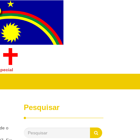
pecial
Pesquisar
sde o