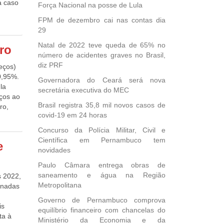
a caso
Força Nacional na posse de Lula
altou
FPM de dezembro cai nas contas dia
-se
29
nção
Natal de 2022 teve queda de 65% no
ro
ombate
número de acidentes graves no Brasil,
o por
diz PRF
eços)
da no
0,95%.
Governadora do Ceará será nova
nas
la
secretária executiva do MEC
 que a
ços ao
as pelo
Brasil registra 35,8 mil novos casos de
ro,
o,
covid-19 em 24 horas
to da
ndo
embro
Concurso da Polícia Militar, Civil e
presa
 0,10%
Científica em Pernambuco tem
e
novidades
ós
Paulo Câmara entrega obras de
saneamento e água na Região
s 2022,
Metropolitana
onadas
Governo de Pernambuco comprova
is
equilíbrio financeiro com chancelas do
ta à
Ministério da Economia e da