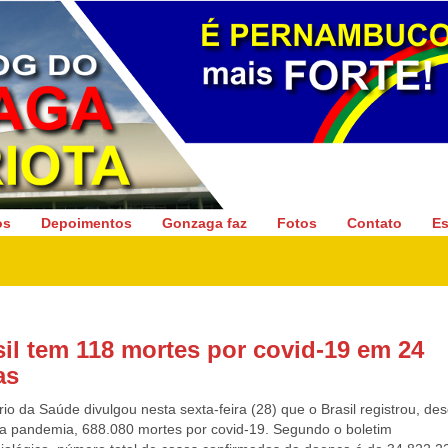
Gonzaga Patriota
os
Depoimentos
Gonzaga faz
Fotos
Contato
Es
sil tem 118 mortes por covid-19 em 24
as
rio da Saúde divulgou nesta sexta-feira (28) que o Brasil registrou, de
 da pandemia, 688.080 mortes por covid-19. Segundo o boletim