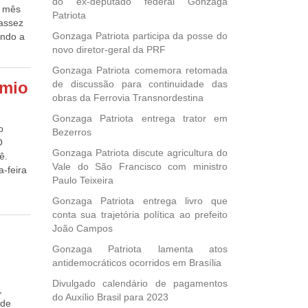
do ex-deputado federal Gonzaga
o mês
ade
Patriota
cassez
o
Gonzaga Patriota participa da posse do
undo a
as
novo diretor-geral da PRF
veis de
, nas
o.
ta de
viço
Gonzaga Patriota comemora retomada
e junho
 os
êmio
de discussão para continuidade das
r custo
obras da Ferrovia Transnordestina
 e do
Gonzaga Patriota entrega trator em
eel,
manda
o
Bezerros
rica.
O
erar a
Gonzaga Patriota discute agricultura do
ê.
 Quando
Vale do São Francisco com ministro
a-feira
e
Paulo Teixeira
a, a
er
Gonzaga Patriota entrega livro que
795
ta
conta sua trajetória política ao prefeito
.
or o
João Campos
 abril
a
Gonzaga Patriota lamenta atos
 Sul,
antidemocráticos ocorridos em Brasília
o
Divulgado calendário de pagamentos
 o
,
do Auxílio Brasil para 2023
s o
 de