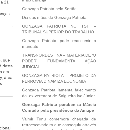
Maio Laranja
quipes
aça 21
te
Gonzaga Patriota pelo Sertão
anças
Dia das mães de Gonzaga Patriota
ra,
GONZAGA PATRIOTA NO TST –
mbiente
TRIBUNAL SUPERIOR DO TRABALHO
o
tores
sta
Gonzaga Patriota pode reassumir o
s
mandato
e unam
edos
rma
 cada
TRANSNORDESTINA – MATÉRIA DE ‘O
sso com
ela
o, que
PODER’ FUNDAMENTA AÇÃO
ade
lina,
ã desta
JUDICIAL
ação,
e
do em
GONZAGA PATRIOTA – PROJETO DA
e
ender.
y, área
FERROVIA DINAMIZA ECONOMIA
ei a
do
bém
s
ições.
Gonzaga Patriota lamenta falecimento
“Não é
scer
buco
do ex-vereador de Salgueiro Ivo Júnior
 que a
ade”,
festas
Gonzaga Patriota parabeniza Márcia
,
tura,
o nos
Conrado pela presidência da Amupe
o
ípio
te De
ham no
 “Nossa
200
Valmir Tunu comemora chegada de
ertas
estará
retroescavadeira que conseguiu através
cional
r e CEO
ores
ícia