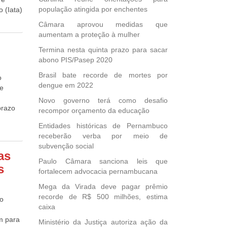
om a
população atingida por enchentes
 (Iata)
 de
 volume
de. “A
Câmara aprovou medidas que
o
l são
de 2010
aumentam a proteção à mulher
, sem
tério
do o
Termina nesta quinta prazo para sacar
, eles
o
abono PIS/Pasep 2020
ivulgou
 a
terno,
Brasil bate recorde de mortes por
o
s-
dengue em 2022
te
ns
Novo governo terá como desafio
o
prazo
recompor orçamento da educação
. De
meiros
Entidades históricas de Pernambuco
) do
receberão verba por meio de
lic
mero,
subvenção social
1,
as
do,
Paulo Câmara sanciona leis que
s
penas
fortalecem advocacia pernambucana
Mega da Virada deve pagar prêmio
la
recorde de R$ 500 milhões, estima
ão
caixa
cia da
os e
m para
Ministério da Justiça autoriza ação da