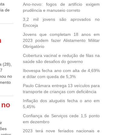
da por
sta
Ano-novo: fogos de artifício exigem
 Fonte:
ria de
prudência e manuseio correto
da
3,2 mil jovens são aprovados no
A
Encceja
cuárias
Jovens que completam 18 anos em
m
a
2023 podem fazer Alistamento Militar
Obrigatório
tapa,
Cobertura vacinal e redução de filas na
vem
saúde são desafios do governo
enta o
a (28),
liza a
97
Ibovespa fecha ano com alta de 4,69%
te e
lhou no
e dólar com queda de 5,3%
os que
amento
Paulo Câmara entrega 13 veículos para
ado e
es, o
transporte de crianças com deficiência
 área
livre
quim
Inflação dos aluguéis fecha o ano em
 no
, nós
5,45%
a,
bém
Confiança de Serviços cede 1,5 ponto
de
is
em dezembro
ir
Fundo
ções
2023 terá nove feriados nacionais e
 aptos