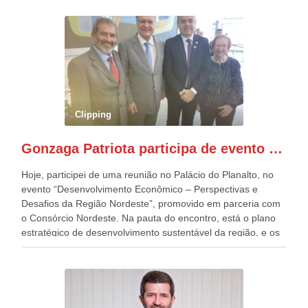
República. Gonzaga Patriota que já participou de muitos
outros desfiles, na Esplanada dos Ministérios, disse ter sido
o deste ano, o maior e o mais organizado de todos. “Há
quatro décadas, como Patriota até no nome, participo
anualmente dos desfiles de Sete de Setembro, na
Esplanada dos Ministérios, em Brasília. Este ano, o governo
preparou espaços com cadeiras e coberturas, para 30.000
pessoas, só que o número de Patriotas Brasileiros
Clipping
Independentes, dobrou na Esplanada. Eu, Lula e os
presentes, ficamos muito felizes com isto”, disse Gonzaga
Gonzaga Patriota participa de evento em prol do desenvolvimento do Nordeste
Patriota.
Hoje, participei de uma reunião no Palácio do Planalto, no
evento “Desenvolvimento Econômico – Perspectivas e
Desafios da Região Nordeste”, promovido em parceria com
o Consórcio Nordeste. Na pauta do encontro, está o plano
estratégico de desenvolvimento sustentável da região, e os
desafios para a elaboração de políticas públicas, que
possam solucionar problemas estruturais nesses estados. O
evento contou com a presença do Vice-presidente Geraldo
Alckmin, que também ocupa o Ministério do
Desenvolvimento, Indústria, Comércio e Serviços, o ex