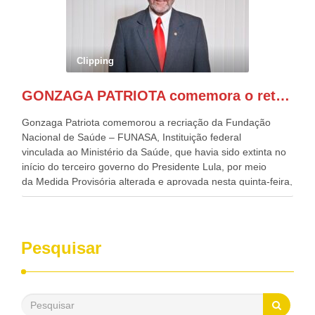
governador de Pernambuco, agora Presidente do Banco do
Nordeste, Paulo Câmara, o ex Deputado Federal, e
atualmente Superintendente da SUDENE, Danilo Cabral, da
Governadora de Pernambuco, Raquel Lyra, os ministros da
Clipping
Casa Civil, Rui Costa, e da Integração e do Desenvolvimento
Regional, Waldez Góes, entre outras diversas autoridades
GONZAGA PATRIOTA comemora o retorno da FUNASA
de todo Nordeste que também ajudam a fomentar o
progresso da região.
Gonzaga Patriota comemorou a recriação da Fundação
Nacional de Saúde – FUNASA, Instituição federal
vinculada ao Ministério da Saúde, que havia sido extinta no
início do terceiro governo do Presidente Lula, por meio
da Medida Provisória alterada e aprovada nesta quinta-feira,
pelo Congresso Nacional. Gonzaga Patriota disse hoje em
entrevistas, que durante esses 40 anos, como parlamentar,
sempre contou com o apoio da FUNASA, para o
desenvolvimento dos seus municípios e, somente o ano
Pesquisar
passado, essa Fundação distribuiu mais de três bilhões de
reais, com suas maravilhosas ações, dentre alas, mais de
500 milhões, foram aplicados em serviços de melhoria do
saneamento básico, em pequenas comunidades rurais.
Patriota disse ainda que, mesmo sem mandato,