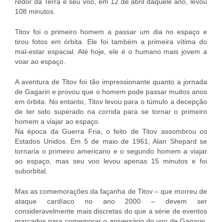
redor da Terra e seu voo, em 12 de abril daquele ano, levou
108 minutos.
Titov foi o primeiro homem a passar um dia no espaço e
tirou fotos em órbita. Ele foi também a primeira vítima do
mal-estar espacial. Até hoje, ele é o humano mais jovem a
voar ao espaço.
A aventura de Titov foi tão impressionante quanto a jornada
de Gagarin e provou que o homem pode passar muitos anos
em órbita. No entanto, Titov levou para o túmulo a decepção
de ter sido superado na corrida para se tornar o primeiro
homem a viajar ao espaço.
Na época da Guerra Fria, o feito de Titov assombrou os
Estados Unidos. Em 5 de maio de 1961, Alan Shepard se
tornaria o primeiro americano e o segundo homem a viajar
ao espaço, mas seu voo levou apenas 15 minutos e foi
suborbital.
Mas as comemorações da façanha de Titov – que morreu de
ataque cardíaco no ano 2000 – devem ser
consideravelmente mais discretas do que a série de eventos
marcados para comemorar o aniversário do voo de Gagarin,