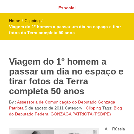
Especial
Home
/
Clipping
/
Viagem do 1º homem a passar um dia no espaço e tirar
fotos da Terra completa 50 anos
Viagem do 1º homem a
passar um dia no espaço e
tirar fotos da Terra
completa 50 anos
By :
Assessoria de Comunicação do Deputado Gonzaga
Patriota
5 de agosto de 2011
Category :
Clipping
Tags:
Blog
do Deputado Federal GONZAGA PATRIOTA (PSB/PE)
A Rússia