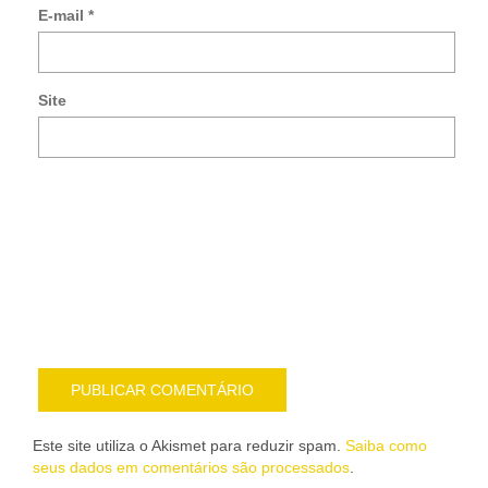
E-mail
*
no
co
po
e-
Site
mai
Noti
me
sob
nov
pub
por
e-
mail
Este site utiliza o Akismet para reduzir spam.
Saiba como
seus dados em comentários são processados
.