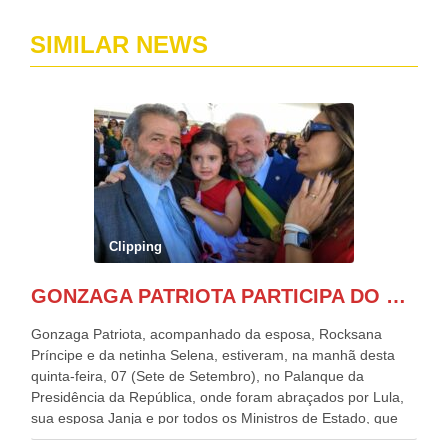
SIMILAR NEWS
Clipping
GONZAGA PATRIOTA PARTICIPA DO DESFILE DA INDEPENDÊNCIA NO PALANQUE DA PRESIDÊNCIA DA REPÚBLICA E É ABRAÇADO POR LULA E POR GERALDO ALCKMIN.
Gonzaga Patriota, acompanhado da esposa, Rocksana
Príncipe e da netinha Selena, estiveram, na manhã desta
quinta-feira, 07 (Sete de Setembro), no Palanque da
Presidência da República, onde foram abraçados por Lula,
sua esposa Janja e por todos os Ministros de Estado, que
estavam presentes, nos Desfiles da Independência da