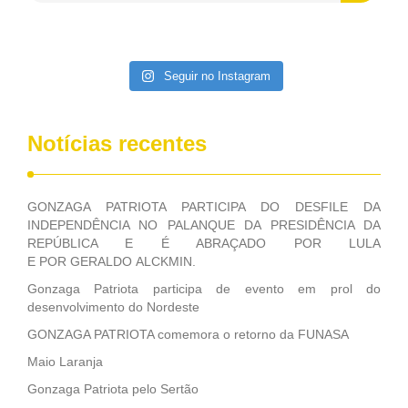
contribuiu muito na Câmara dos Deputados, para a retirada
da extinção da FUNASA, nessa Medida Provisória do
Executivo, aprovada ontem.
Seguir no Instagram
Notícias recentes
GONZAGA PATRIOTA PARTICIPA DO DESFILE DA
INDEPENDÊNCIA NO PALANQUE DA PRESIDÊNCIA DA
REPÚBLICA E É ABRAÇADO POR LULA
E POR GERALDO ALCKMIN.
Gonzaga Patriota participa de evento em prol do
desenvolvimento do Nordeste
GONZAGA PATRIOTA comemora o retorno da FUNASA
Maio Laranja
Gonzaga Patriota pelo Sertão