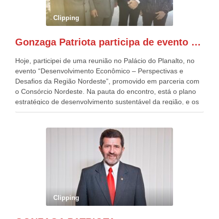
preparou espaços com cadeiras e coberturas, para 30.000
pessoas, só que o número de Patriotas Brasileiros
Clipping
Independentes, dobrou na Esplanada. Eu, Lula e os
presentes, ficamos muito felizes com isto”, disse Gonzaga
Gonzaga Patriota participa de evento em prol do desenvolvimento do Nordeste
Patriota.
Hoje, participei de uma reunião no Palácio do Planalto, no
evento “Desenvolvimento Econômico – Perspectivas e
Desafios da Região Nordeste”, promovido em parceria com
o Consórcio Nordeste. Na pauta do encontro, está o plano
estratégico de desenvolvimento sustentável da região, e os
desafios para a elaboração de políticas públicas, que
possam solucionar problemas estruturais nesses estados. O
evento contou com a presença do Vice-presidente Geraldo
Alckmin, que também ocupa o Ministério do
Desenvolvimento, Indústria, Comércio e Serviços, o ex
governador de Pernambuco, agora Presidente do Banco do
Nordeste, Paulo Câmara, o ex Deputado Federal, e
atualmente Superintendente da SUDENE, Danilo Cabral, da
Governadora de Pernambuco, Raquel Lyra, os ministros da
Clipping
Casa Civil, Rui Costa, e da Integração e do Desenvolvimento
Regional, Waldez Góes, entre outras diversas autoridades