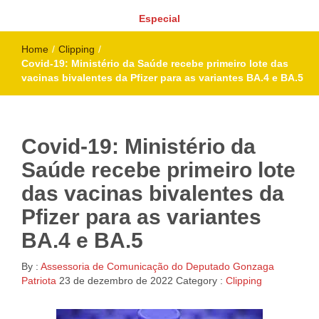
Especial
Home
/
Clipping
/
Covid-19: Ministério da Saúde recebe primeiro lote das
vacinas bivalentes da Pfizer para as variantes BA.4 e BA.5
Covid-19: Ministério da
Saúde recebe primeiro lote
das vacinas bivalentes da
Pfizer para as variantes
BA.4 e BA.5
By :
Assessoria de Comunicação do Deputado Gonzaga
Patriota
23 de dezembro de 2022
Category :
Clipping