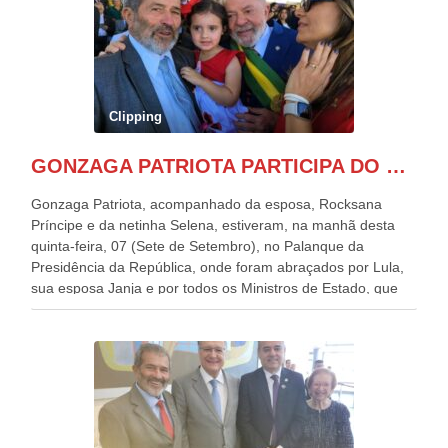
Clipping
GONZAGA PATRIOTA PARTICIPA DO DESFILE DA INDEPENDÊNCIA NO PALANQUE DA PRESIDÊNCIA DA REPÚBLICA E É ABRAÇADO POR LULA E POR GERALDO ALCKMIN.
Gonzaga Patriota, acompanhado da esposa, Rocksana
Príncipe e da netinha Selena, estiveram, na manhã desta
quinta-feira, 07 (Sete de Setembro), no Palanque da
Presidência da República, onde foram abraçados por Lula,
sua esposa Janja e por todos os Ministros de Estado, que
estavam presentes, nos Desfiles da Independência da
República. Gonzaga Patriota que já participou de muitos
outros desfiles, na Esplanada dos Ministérios, disse ter sido
o deste ano, o maior e o mais organizado de todos. “Há
quatro décadas, como Patriota até no nome, participo
anualmente dos desfiles de Sete de Setembro, na
Esplanada dos Ministérios, em Brasília. Este ano, o governo