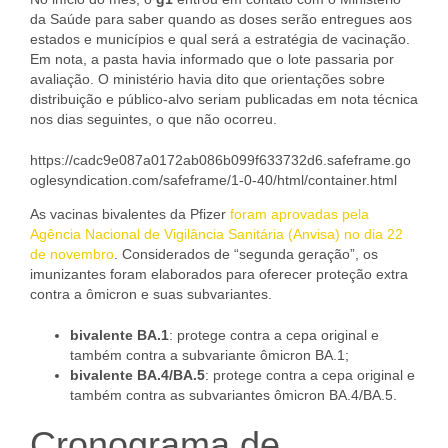
da Saúde para saber quando as doses serão entregues aos
estados e municípios e qual será a estratégia de vacinação.
Em nota, a pasta havia informado que o lote passaria por
avaliação. O ministério havia dito que orientações sobre
distribuição e público-alvo seriam publicadas em nota técnica
nos dias seguintes, o que não ocorreu.
https://cadc9e087a0172ab086b099f633732d6.safeframe.go
oglesyndication.com/safeframe/1-0-40/html/container.html
As vacinas bivalentes da Pfizer
foram aprovadas pela
Agência Nacional de Vigilância Sanitária (Anvisa) no dia 22
de novembro
. Considerados de “segunda geração”, os
imunizantes foram elaborados para oferecer proteção extra
contra a ômicron e suas subvariantes.
bivalente BA.1
: protege contra a cepa original e
também contra a subvariante ômicron BA.1;
bivalente BA.4/BA.5
: protege contra a cepa original e
também contra as subvariantes ômicron BA.4/BA.5.
Cronograma de