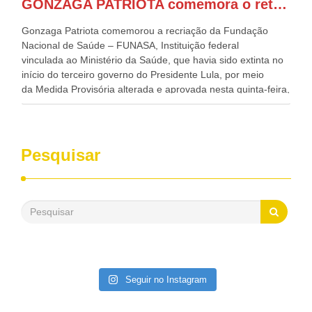
GONZAGA PATRIOTA comemora o retorno da FUNASA
de todo Nordeste que também ajudam a fomentar o
progresso da região.
Gonzaga Patriota comemorou a recriação da Fundação
Nacional de Saúde – FUNASA, Instituição federal
vinculada ao Ministério da Saúde, que havia sido extinta no
início do terceiro governo do Presidente Lula, por meio
da Medida Provisória alterada e aprovada nesta quinta-feira,
pelo Congresso Nacional. Gonzaga Patriota disse hoje em
entrevistas, que durante esses 40 anos, como parlamentar,
sempre contou com o apoio da FUNASA, para o
desenvolvimento dos seus municípios e, somente o ano
Pesquisar
passado, essa Fundação distribuiu mais de três bilhões de
reais, com suas maravilhosas ações, dentre alas, mais de
500 milhões, foram aplicados em serviços de melhoria do
saneamento básico, em pequenas comunidades rurais.
Patriota disse ainda que, mesmo sem mandato,
contribuiu muito na Câmara dos Deputados, para a retirada
da extinção da FUNASA, nessa Medida Provisória do
Executivo, aprovada ontem.
Seguir no Instagram