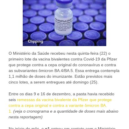
Clipping
O Ministério da Saúde recebeu nesta quinta-feira (22) o
primeiro lote da vacina bivalentes contra Covid-19 da Pfizer
que protege contra a cepa original do coronavírus e contra
as subvariantes ômicron BA.4/BA.5. Essa entrega contempla
1,1 milhão de doses do imunizante. Estão previstos mais
cinco lotes, a serem entregues até domingo (25).
Entre os dias 9 e 16 de dezembro, a pasta havia recebido
seis
remessas da vacina bivalente da Pfizer que protege
contra a cepa original e contra a variante ômicron BA.
1.
(veja o cronograma e a quantidade de doses mais abaixo
nesta reportagem)
No início do mês, o
g1
entrou em contato com o Ministério