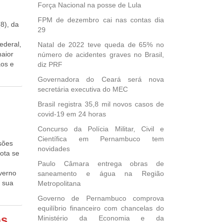
Força Nacional na posse de Lula
FPM de dezembro cai nas contas dia
8), da
29
ederal,
Natal de 2022 teve queda de 65% no
maior
número de acidentes graves no Brasil,
ãos e
diz PRF
vo
Governadora do Ceará será nova
nto, o
secretária executiva do MEC
tes e
Brasil registra 35,8 mil novos casos de
juntas
covid-19 em 24 horas
viário
Concurso da Polícia Militar, Civil e
do em
Científica em Pernambuco tem
oi
sões
novidades
 o ex-
iota se
ara ser
Paulo Câmara entrega obras de
o do
verno
saneamento e água na Região
o
e sua
Metropolitana
to de
o
Governo de Pernambuco comprova
equilíbrio financeiro com chancelas do
erno
os
Ministério da Economia e da