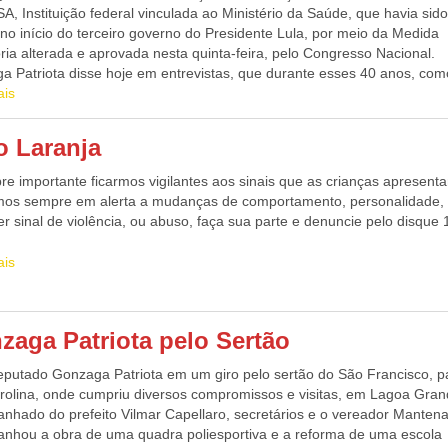
 Instituição federal vinculada ao Ministério da Saúde, que havia sid
 no início do terceiro governo do Presidente Lula, por meio da Medida
ria alterada e aprovada nesta quinta-feira, pelo Congresso Nacional.
a Patriota disse hoje em entrevistas, que durante esses 40 anos, com
entar, sempre contou com o apoio da FUNASA, para o desenvolviment
ais
unicípios e, somente o ano passado, essa Fundação distribuiu mais de
s de reais, com suas maravilhosas ações, dentre alas, mais de 500
o Laranja
s, foram aplicados em serviços de melhoria do saneamento básico, em
as comunidades rurais. Patriota disse ainda que, mesmo sem mandat
re importante ficarmos vigilantes aos sinais que as crianças apresent
buiu muito na Câmara dos Deputados, para a retirada da extinção da
mos sempre em alerta a mudanças de comportamento, personalidade,
, nessa Medida Provisória do Executivo, aprovada ontem.
r sinal de violência, ou abuso, faça sua parte e denuncie pelo disque 
ais
zaga Patriota pelo Sertão
eputado Gonzaga Patriota em um giro pelo sertão do São Francisco, 
trolina, onde cumpriu diversos compromissos e visitas, em Lagoa Gran
nhado do prefeito Vilmar Capellaro, secretários e o vereador Mantena
nhou a obra de uma quadra poliesportiva e a reforma de uma escola