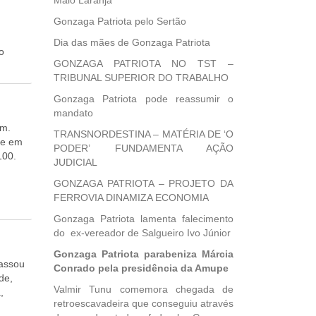
Maio Laranja
o
Gonzaga Patriota pelo Sertão
Dia das mães de Gonzaga Patriota
o
GONZAGA PATRIOTA NO TST –
o dos
TRIBUNAL SUPERIOR DO TRABALHO
 três
Gonzaga Patriota pode reassumir o
mandato
o,
am.
TRANSNORDESTINA – MATÉRIA DE ‘O
 e em
PODER’ FUNDAMENTA AÇÃO
100.
JUDICIAL
GONZAGA PATRIOTA – PROJETO DA
FERROVIA DINAMIZA ECONOMIA
Gonzaga Patriota lamenta falecimento
do ex-vereador de Salgueiro Ivo Júnior
Gonzaga Patriota parabeniza Márcia
passou
Conrado pela presidência da Amupe
de,
Valmir Tunu comemora chegada de
,
retroescavadeira que conseguiu através