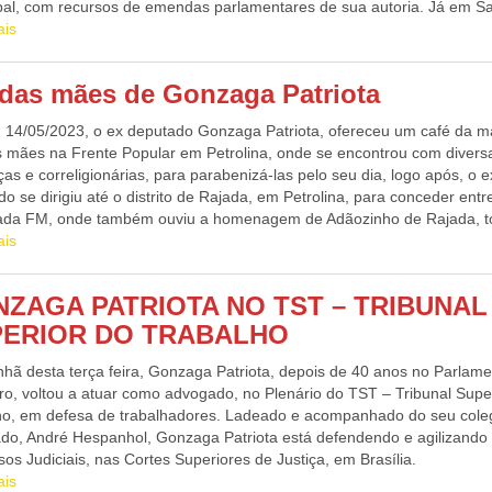
pal, com recursos de emendas parlamentares de sua autoria. Já em S
a Boa Vista encontrou o prefeito George Duarte, secretários e veread
ais
e comprometeu na destinação de mais um trator, e caixas d’água para
o Fulgêncio, indicações dos vereadores Pica Pau e Binha do mercado,
 das mães de Gonzaga Patriota
om a conclusão do Ceasa na entrada do referido projeto, logo após,
eu entrevista na Santa Maria FM ao comunicador Adelmir Alves, de o
 14/05/2023, o ex deputado Gonzaga Patriota, ofereceu um café da 
para outras cidades do sertão.
s mães na Frente Popular em Petrolina, onde se encontrou com divers
ças e correligionárias, para parabenizá-las pelo seu dia, logo após, o e
o se dirigiu até o distrito de Rajada, em Petrolina, para conceder entr
ada FM, onde também ouviu a homenagem de Adãozinho de Rajada, 
 músicas na emissora.Mesmo sem mandato, o ex parlamentar continua
ais
ndo suas bases mensalmente no estado de Pernambuco, ouvindo os pe
a a população.
ZAGA PATRIOTA NO TST – TRIBUNAL
PERIOR DO TRABALHO
hã desta terça feira, Gonzaga Patriota, depois de 40 anos no Parlam
iro, voltou a atuar como advogado, no Plenário do TST – Tribunal Supe
ho, em defesa de trabalhadores. Ladeado e acompanhado do seu cole
do, André Hespanhol, Gonzaga Patriota está defendendo e agilizando
os Judiciais, nas Cortes Superiores de Justiça, em Brasília.
ais