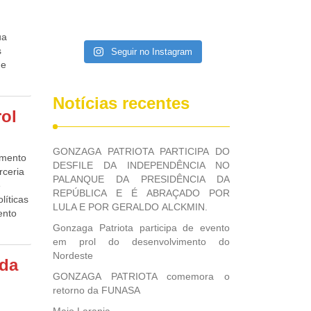
ua
s
Seguir no Instagram
de
no, o
no
Notícias recentes
 dos
rol
 e
felizes
GONZAGA PATRIOTA PARTICIPA DO
imento
DESFILE DA INDEPENDÊNCIA NO
rceria
PALANQUE DA PRESIDÊNCIA DA
e
REPÚBLICA E É ABRAÇADO POR
líticas
LULA E POR GERALDO ALCKMIN.
ento
upa o
Gonzaga Patriota participa de evento
dor de
em prol do desenvolvimento do
Nordeste
da
 da
GONZAGA PATRIOTA comemora o
sta, e
retorno da FUNASA
ersas
a