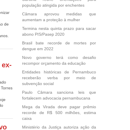
es, que
população atingida por enchentes
ouvir
);
 União
nizar
Câmara aprovou medidas que
ento
 o
aumentam a proteção à mulher
deste
 dos
ão de
eu
Termina nesta quinta prazo para sacar
r ano,
abono PIS/Pasep 2020
 lei, é
anos.
o
ntinue
Brasil bate recorde de mortes por
mental
alho em
dengue em 2022
ado em
ola e
Novo governo terá como desafio
imos 10
zaga
 ex-
recompor orçamento da educação
e
, por
Entidades históricas de Pernambuco
receberão verba por meio de
e
tado
subvenção social
 Torres
Paulo Câmara sanciona leis que
or se
fortalecem advocacia pernambucana
oje
do
Mega da Virada deve pagar prêmio
egando
recorde de R$ 500 milhões, estima
caixa
ovo
Ministério da Justiça autoriza ação da