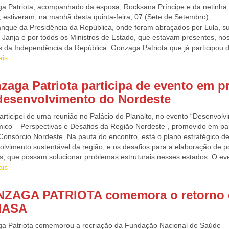
a Patriota, acompanhado da esposa, Rocksana Príncipe e da netinha
, estiveram, na manhã desta quinta-feira, 07 (Sete de Setembro),
anque da Presidência da República, onde foram abraçados por Lula, s
 Janja e por todos os Ministros de Estado, que estavam presentes, no
es da Independência da República. Gonzaga Patriota que já participou 
outros desfiles, na Esplanada dos Ministérios, disse ter sido o deste a
ais
e o mais organizado de todos. “Há quatro décadas, como Patriota até 
participo anualmente dos desfiles de Sete de Setembro, na Esplanada
zaga Patriota participa de evento em p
érios, em Brasília. Este ano, o governo preparou espaços com cadeiras
desenvolvimento do Nordeste
ras, para 30.000 pessoas, só que o número de Patriotas Brasileiros
ndentes, dobrou na Esplanada. Eu, Lula e os presentes, ficamos muito 
articipei de uma reunião no Palácio do Planalto, no evento “Desenvolv
o”, disse Gonzaga Patriota.
ico – Perspectivas e Desafios da Região Nordeste”, promovido em pa
Consórcio Nordeste. Na pauta do encontro, está o plano estratégico d
lvimento sustentável da região, e os desafios para a elaboração de po
as, que possam solucionar problemas estruturais nesses estados. O ev
 com a presença do Vice-presidente Geraldo Alckmin, que também oc
ais
rio do Desenvolvimento, Indústria, Comércio e Serviços, o ex governa
buco, agora Presidente do Banco do Nordeste, Paulo Câmara, o ex
ZAGA PATRIOTA comemora o retorno 
do Federal, e atualmente Superintendente da SUDENE, Danilo Cabral,
NASA
adora de Pernambuco, Raquel Lyra, os ministros da Casa Civil, Rui Co
egração e do Desenvolvimento Regional, Waldez Góes, entre outras div
a Patriota comemorou a recriação da Fundação Nacional de Saúde –
dades de todo Nordeste que também ajudam a fomentar o progresso d