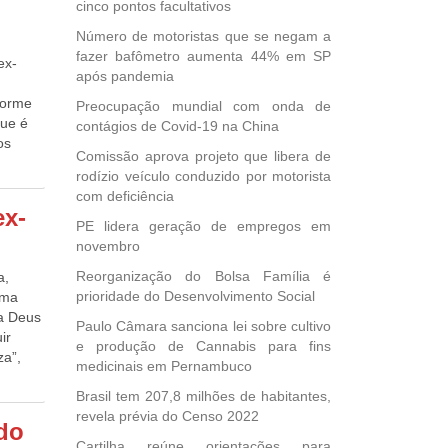
cinco pontos facultativos
ussão
onvite
Número de motoristas que se negam a
dição
fazer bafômetro aumenta 44% em SP
ex-
 – Se
após pandemia
forme
Preocupação mundial com onda de
que é
contágios de Covid-19 na China
os
onários
Comissão aprova projeto que libera de
na,
rodízio veículo conduzido por motorista
tente
 de
com deficiência
 saindo
,
ex-
, no
PE lidera geração de empregos em
stina,
ri
novembro
 de
Reorganização do Bolsa Família é
a,
ã,
vista
prioridade do Desenvolvimento Social
uma
na
 a Deus
 de
Paulo Câmara sanciona lei sobre cultivo
o da
ir
om
e produção de Cannabis para fins
e 2011
za”,
ndial
medicinais em Pernambuco
ar, o
 o
o, Lei
Brasil tem 207,8 milhões de habitantes,
revela prévia do Censo 2022
do
o ex-
hia
Cartilha reúne orientações para