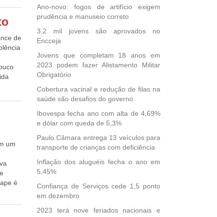
Ano-novo: fogos de artifício exigem
prudência e manuseio correto
to
3,2 mil jovens são aprovados no
ance de
Encceja
plência
Jovens que completam 18 anos em
2023 podem fazer Alistamento Militar
mbuco
Obrigatório
ida
Cobertura vacinal e redução de filas na
, em
saúde são desafios do governo
ições
Ibovespa fecha ano com alta de 4,69%
ntaria
e dólar com queda de 5,3%
s de
os, não
Paulo Câmara entrega 13 veículos para
em um
28
transporte de crianças com deficiência
rizar
Inflação dos aluguéis fecha o ano em
ava
 do
5,45%
ue
s
uape é
Confiança de Serviços cede 1,5 ponto
L
em dezembro
sido
2023 terá nove feriados nacionais e
ipe