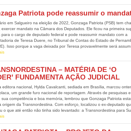
zaga Patriota pode reassumir o manda
tário em Salgueiro na eleição de 2022, Gonzaga Patriota (PSB) tem ch
 a exercer mandato na Câmara dos Deputados. Ele ficou na primeira su
 para o cargo de deputado federal e pode reassumir mandato com a
tadoria de Teresa Duere, no Tribunal de Contas do Estado de Perna
E). Isso porque a vaga deixada por Teresa provavelmente será assum
eputado Guilherme Uchoa Jr, um dos eleitos pelo PSB no ano passado.
ais
a segue em plena atividade pública. Na recente Marcha dos Prefeitos
ia, entregou emendas destinadas a municípios de Pernambuco e Institu
NSNORDESTINA – MATÉRIA DE ‘O
de, em 2022. Recentemente Gonzaga Patriota disse que não se apose
da política e se apresentou como pré-candidato a senador nas eleiçõe
ER’ FUNDAMENTA AÇÃO JUDICIAL
O deputado, que vinha de uma sequência de dez mandatos consecutiv
a editora nacional, Hylda Cavalcanti, sediada em Brasília, marcou ont
uiu se reeleger no ano passado porque viu sua votação cair para 67.3
 placa, um grande furo nacional de reportagem. Através de pesquisas e
Essa redução pode ter sido resultado de uma estratégia do PSB de prio
 sua competência e boa memória, lembrou que Gonzaga Patriota est
nomes, como Pedro Campos, minando as bases de quadros históricos
 à origem da Transnordestina. Com esforço, localizou o ex-deputado q
o, como Gonzaga Patriota, em Afogados da Ingazeira, Salgueiro e outro
ou o que até então não tinha sido levantado: a Transnordestina para S
pios.
não pode ser revogada por um aditivo entre as partes. PRINCIPAL CANA
ais
 última sexta-feira, o principal canal de distribuição de O PODER tem 
 de estranhas interrupções ( Já controladas por nossa competente equ