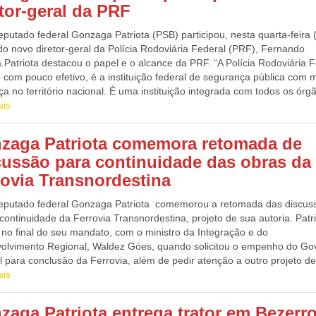
etor-geral da PRF
putado federal Gonzaga Patriota (PSB) participou, nesta quarta-feira (
do novo diretor-geral da Polícia Rodoviária Federal (PRF), Fernando
a.Patriota destacou o papel e o alcance da PRF. “A Polícia Rodoviária F
com pouco efetivo, é a instituição federal de segurança pública com 
a no território nacional. É uma instituição integrada com todos os órg
mprindo o seu papel de educar e fiscalizar. Desejo boas-vindas ao no
ais
r-geral Fernando Oliveira”, comentou Gonzaga Patriota. Durante o eve
retor-geral da PRF assinou um protocolo de intenções com o Instituto
zaga Patriota comemora retomada de
ood para o enfrentamento à exploração sexual de crianças e adolescen
cussão para continuidade das obras da
rdo de cooperação técnica com o Ibama para realização de ações con
eção ao meio ambiente. Perfil Antônio Fernando Oliveira é policial rodo
rovia Transnordestina
l desde 1994, advogado, pós-graduado em direito tributário e mestran
as Jurídicas pela Universidade Autónoma de Lisboa – UAL. Seu nome f
eputado federal Gonzaga Patriota comemorou a retomada das discus
do em dezembro pelo ministro da Justiça, Flávio Dino. A parceria com
continuidade da Ferrovia Transnordestina, projeto de sua autoria. Patr
ador do Maranhão é longa. Fernando Oliveira foi convidado por Dino p
 no final do seu mandato, com o ministro da Integração e do
 assessores do gabinete de apoio em São Luís (MA) do único mandat
olvimento Regional, Waldez Góes, quando solicitou o empenho do Go
ministro da Justiça como deputado federal. Sob o comando de Dino, n
 para conclusão da Ferrovia, além de pedir atenção a outro projeto d
o maranhense, assumiu a Assessoria de Planejamento do Departamen
: a transposição do Rio Tocantins para o Rio São Francisco. O ministr
ais
to do estado.
Góes, debateu, na última terça-feira (7), avanços na construção da
ordestina, que terá 1.753 quilômetros de extensão. O objetivo do Gov
zaga Patriota entrega trator em Bezerr