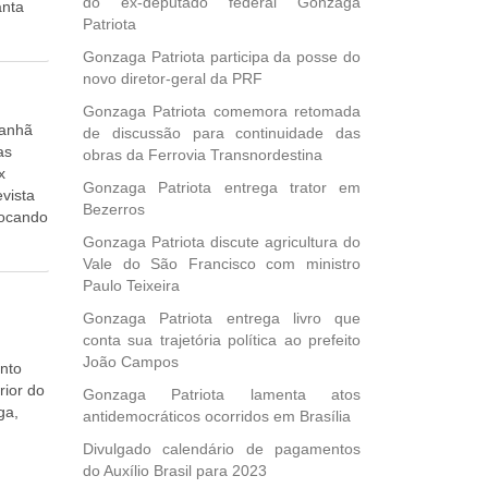
do ex-deputado federal Gonzaga
anta
Patriota
ores,
 o
Gonzaga Patriota participa da posse do
 bem
novo diretor-geral da PRF
Gonzaga Patriota comemora retomada
nde
manhã
de discussão para continuidade das
as
obras da Ferrovia Transnordestina
x
Gonzaga Patriota entrega trator em
evista
Bezerros
tocando
Gonzaga Patriota discute agricultura do
didos
Vale do São Francisco com ministro
Paulo Teixeira
Gonzaga Patriota entrega livro que
conta sua trajetória política ao prefeito
João Campos
ento
rior do
Gonzaga Patriota lamenta atos
ga,
antidemocráticos ocorridos em Brasília
Divulgado calendário de pagamentos
do Auxílio Brasil para 2023