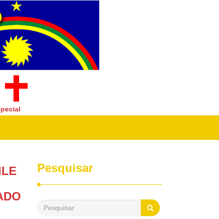
pecial
Pesquisar
ILE
ADO