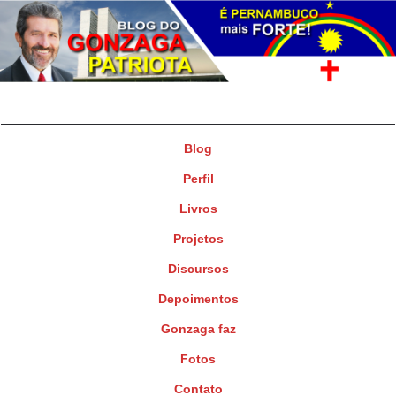
Gonzaga Patriota
Deputado Federal
Blog
Perfil
Livros
Projetos
Discursos
Depoimentos
Gonzaga faz
Fotos
Contato