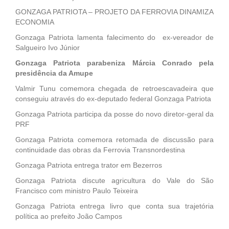
um guia de perguntas e respostas sobre o Auxílio Brasil.
GONZAGA PATRIOTA – PROJETO DA FERROVIA DINAMIZA
Entre as dúvidas que o beneficiário pode tirar estão os
ECONOMIA
critérios para integrar o programa social, os nove tipos
Gonzaga Patriota lamenta falecimento do ex-vereador de
diferentes de benefícios e o que aconteceu com o Bolsa
Salgueiro Ivo Júnior
Família …
Gonzaga Patriota parabeniza Márcia Conrado pela
presidência da Amupe
Valmir Tunu comemora chegada de retroescavadeira que
conseguiu através do ex-deputado federal Gonzaga Patriota
Gonzaga Patriota participa da posse do novo diretor-geral da
PRF
Gonzaga Patriota comemora retomada de discussão para
continuidade das obras da Ferrovia Transnordestina
Gonzaga Patriota entrega trator em Bezerros
Gonzaga Patriota discute agricultura do Vale do São
Francisco com ministro Paulo Teixeira
Gonzaga Patriota entrega livro que conta sua trajetória
política ao prefeito João Campos