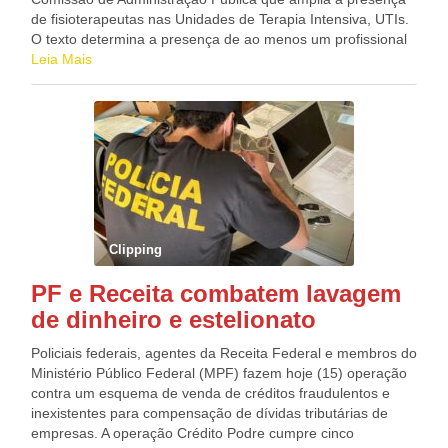
morte no trânsito é aceitável e todos compartilham a
de fisioterapeutas nas Unidades de Terapia Intensiva, UTIs.
responsabilidade de evitá-la. O evento que marca a abertura
O texto determina a presença de ao menos um profissional
nacional da Operação será transmitido no YouTube.
para cada 10 leitos, com atuação exclusiva e com cobertura
Leia Mais
24 horas. O projeto dá prazo de um ano para que os
estabelecimentos possam se adaptar à nova regra. Nesse
período, fica permitida a presença do fisioterapeuta por no
mínimo 18 horas diárias. Para novas UTIs, o prazo para
cumprimento da lei fica reduzido para 180 dias.
Clipping
PF e Receita combatem lavagem
de dinheiro e estelionato
Policiais federais, agentes da Receita Federal e membros do
Ministério Público Federal (MPF) fazem hoje (15) operação
contra um esquema de venda de créditos fraudulentos e
inexistentes para compensação de dívidas tributárias de
empresas. A operação Crédito Podre cumpre cinco