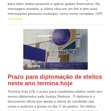
para obter dados pessoais e aplicar golpes financeiros. Na
mensagem enviada, a vítima clica em um link e tem suas
informações pessoais roubadas, como nome completo, CPF,
números e senhas de cartões de crédito, entre outros
Leia Mais
dados. O ministério alerta que não enviou nenhum
comunicado sobre suposta seleção de pessoas para
comprovação de dados referentes ao Programa Casa Verde
e Amarela. Ao receber o e-mail, o ideal é desconfiar e não
enviar informações pessoais, além de denunciar os
criminosos. Confira abaixo a íntegra do e-mail que vem
sendo utilizado: “O(a) senhor(a) foi selecionado para
comprovar os dados que foram inseridos no cadastro no
momento de sua inscrição a fim de habilitar-se no programa
Clipping
habitacional do Governo Federal. Para isso, o(a) senhor(a)
deverá entrar em contato através do WhatsApp no link: (link
Prazo para diplomação de eleitos
hackeado) ou faça seu cadastro no link: (link hackeado).
neste ano termina hoje
Após concluir o preenchimento do formulário, o(a) senhor(a)
deverá aguardar o contato da nossa central de atendimento
Termina hoje (19) o prazo para candidatos eleitos neste ano
pela qual o será instruído a enviar os documentos
serem diplomados pela Justiça Eleitoral. O diploma é o
necessários para análise e posteriormente receberá uma
documento oficial que atesta a vitória do candidato nas
notificação por e-mail ou WhatsApp sobre sua situação no
urnas e autoriza a posse no dia 1º de janeiro. Os eleitos
programa. Lembramos que é necessário apresentar os