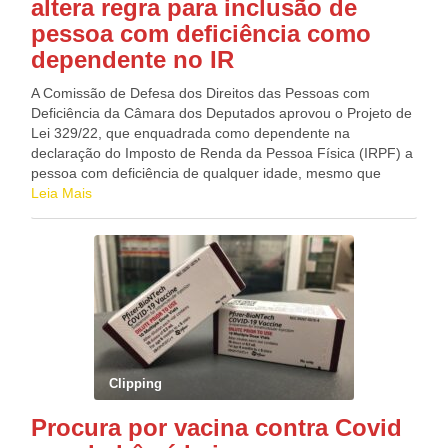
altera regra para inclusão de
pessoa com deficiência como
dependente no IR
A Comissão de Defesa dos Direitos das Pessoas com
Deficiência da Câmara dos Deputados aprovou o Projeto de
Lei 329/22, que enquadrada como dependente na
declaração do Imposto de Renda da Pessoa Física (IRPF) a
pessoa com deficiência de qualquer idade, mesmo que
capacitada para o trabalho. O relator, deputado Dr.
Leia Mais
Zacharias Calil (União-GO), recomendou a aprovação. “O
projeto de lei converge fortemente com o interesse público,
tendo em vista dar tratamento isonômico entre pessoas com
deficiência, estejam elas capacitadas ou não para o
trabalho”, afirmou o parlamentar. O texto aprovado, de
autoria do deputado Helio Lopes (PL-RJ), altera a Lei
9.250/95, que trata do IRPF, para adequá-la a decisões
recentes do Supremo Tribunal Federal (STF). O
enquadramento como dependente será possível desde que
Clipping
a remuneração da pessoa com deficiência não exceda as
deduções no IR. Discriminação indireta“Na Ação Direta de
Procura por vacina contra Covid
Inconstitucionalidade (ADI) 5.583, a Ordem dos Advogados