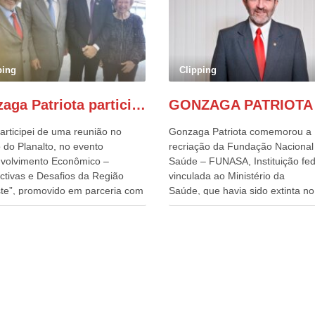
ping
Clipping
Gonzaga Patriota participa de evento em prol do desenvolvimento do Nordeste
articipei de uma reunião no
Gonzaga Patriota comemorou a
 do Planalto, no evento
recriação da Fundação Nacional
volvimento Econômico –
Saúde – FUNASA, Instituição fed
ctivas e Desafios da Região
vinculada ao Ministério da
te”, promovido em parceria com
Saúde, que havia sido extinta no 
órcio Nordeste. Na pauta do
do terceiro governo do
o, está o plano estratégico de
Presidente Lula, por meio da Me
olvimento sustentável da região,
Provisória alterada e aprovada n
esafios para a elaboração de
quinta-feira, pelo Congresso Nac
cas públicas, que possam
Gonzaga Patriota disse hoje em
onar problemas estruturais
entrevistas, que durante esses 
 estados. O evento contou com
anos, como parlamentar, sempr
ença do Vice-presidente Geraldo
contou com o apoio da FUNASA,