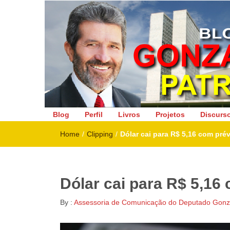
Deputado Federal
Blog
Perfil
Livros
Projetos
Discurs
Home
/
Clipping
/
Dólar cai para R$ 5,16 com prév
Dólar cai para R$ 5,16 
By :
Assessoria de Comunicação do Deputado Gonza