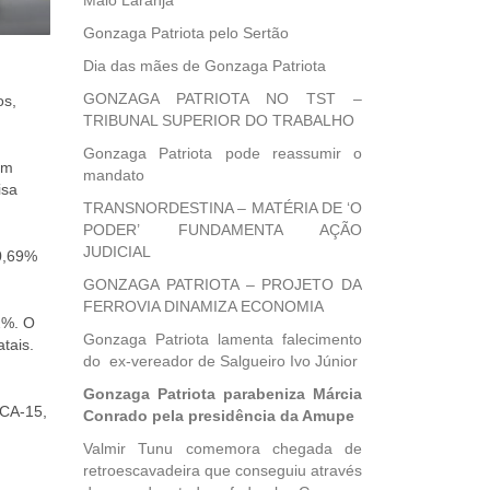
Maio Laranja
Gonzaga Patriota pelo Sertão
Dia das mães de Gonzaga Patriota
GONZAGA PATRIOTA NO TST –
os,
TRIBUNAL SUPERIOR DO TRABALHO
Gonzaga Patriota pode reassumir o
em
mandato
isa
TRANSNORDESTINA – MATÉRIA DE ‘O
PODER’ FUNDAMENTA AÇÃO
JUDICIAL
0,69%
GONZAGA PATRIOTA – PROJETO DA
FERROVIA DINAMIZA ECONOMIA
2%. O
Gonzaga Patriota lamenta falecimento
tais.
do ex-vereador de Salgueiro Ivo Júnior
Gonzaga Patriota parabeniza Márcia
PCA-15,
Conrado pela presidência da Amupe
Valmir Tunu comemora chegada de
retroescavadeira que conseguiu através