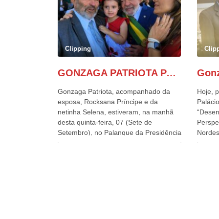
Clipping
Clip
GONZAGA PATRIOTA PARTICIPA DO DESFILE DA INDEPENDÊNCIA NO PALANQUE DA PRESIDÊNCIA DA REPÚBLICA E É ABRAÇADO POR LULA E POR GERALDO ALCKMIN.
Gonzaga Patriota, acompanhado da
Hoje, p
esposa, Rocksana Príncipe e da
Palácio
netinha Selena, estiveram, na manhã
“Desen
desta quinta-feira, 07 (Sete de
Perspe
Setembro), no Palanque da Presidência
Nordes
da República, onde foram abraçados
o Cons
por Lula, sua esposa Janja e por todos
encontr
os Ministros de Estado, que estavam
desenv
presentes, nos Desfiles da
e os d
Independência da República. Gonzaga
políti
Patriota que já participou de muitos
soluci
outros desfiles, na Esplanada dos
nesses
Ministérios, disse ter sido o deste ano,
a pres