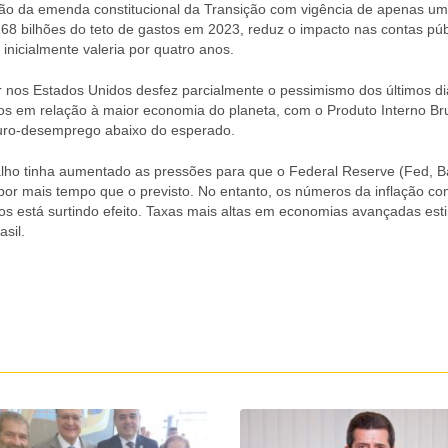
ão da emenda constitucional da Transição com vigência de apenas um
168 bilhões do teto de gastos em 2023, reduz o impacto nas contas púb
inicialmente valeria por quatro anos.
or nos Estados Unidos desfez parcialmente o pessimismo dos últimos d
s em relação à maior economia do planeta, com o Produto Interno Br
guro-desemprego abaixo do esperado.
lho tinha aumentado as pressões para que o Federal Reserve (Fed, 
s por mais tempo que o previsto. No entanto, os números da inflação 
os está surtindo efeito. Taxas mais altas em economias avançadas es
sil.