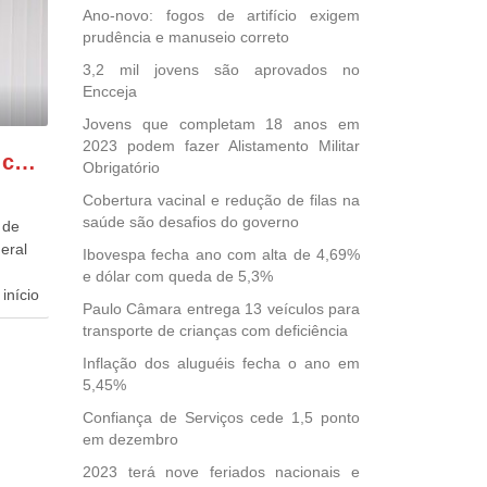
Ano-novo: fogos de artifício exigem
prudência e manuseio correto
3,2 mil jovens são aprovados no
Encceja
Jovens que completam 18 anos em
2023 podem fazer Alistamento Militar
GONZAGA PATRIOTA comemora o retorno da FUNASA
Obrigatório
Cobertura vacinal e redução de filas na
saúde são desafios do governo
 de
eral
Ibovespa fecha ano com alta de 4,69%
e dólar com queda de 5,3%
início
Paulo Câmara entrega 13 veículos para
transporte de crianças com deficiência
dida
esta
Inflação dos aluguéis fecha o ano em
5,45%
ional.
Confiança de Serviços cede 1,5 ponto
40
em dezembro
e
2023 terá nove feriados nacionais e
 para