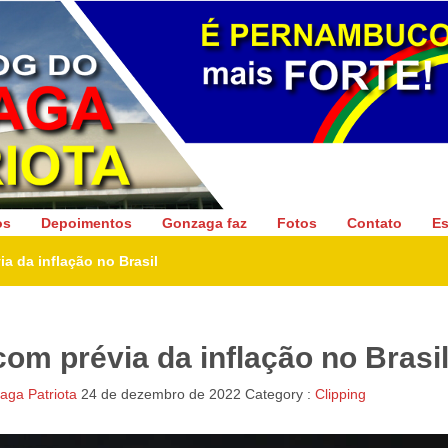
Gonzaga Patriota
os
Depoimentos
Gonzaga faz
Fotos
Contato
Es
ia da inflação no Brasil
com prévia da inflação no Brasi
ga Patriota
24 de dezembro de 2022
Category :
Clipping