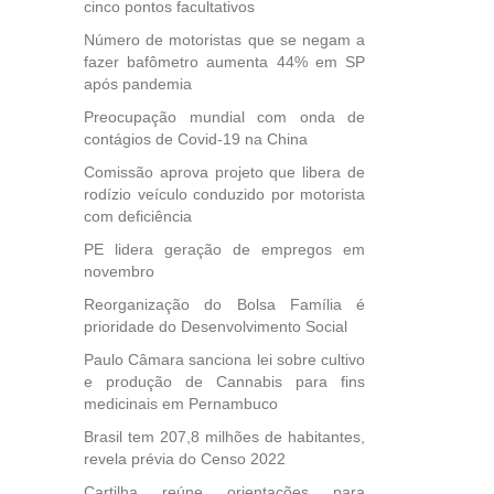
cinco pontos facultativos
icípios
Número de motoristas que se negam a
fazer bafômetro aumenta 44% em SP
após pandemia
, mais
Preocupação mundial com onda de
s em
contágios de Covid-19 na China
ento
Comissão aprova projeto que libera de
des
rodízio veículo conduzido por motorista
, mesmo
com deficiência
na
etirada
PE lidera geração de empregos em
Medida
novembro
da
Reorganização do Bolsa Família é
prioridade do Desenvolvimento Social
Paulo Câmara sanciona lei sobre cultivo
e produção de Cannabis para fins
medicinais em Pernambuco
Brasil tem 207,8 milhões de habitantes,
revela prévia do Censo 2022
Cartilha reúne orientações para