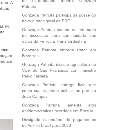
do ex-deputado federal Gonzaga
 ano. A
Patriota
licas
Gonzaga Patriota participa da posse do
novo diretor-geral da PRF
ias no
Gonzaga Patriota comemora retomada
uto
de discussão para continuidade das
obras da Ferrovia Transnordestina
Banco
Gonzaga Patriota entrega trator em
começam
Bezerros
timulam
Gonzaga Patriota discute agricultura do
Vale do São Francisco com ministro
Paulo Teixeira
Gonzaga Patriota entrega livro que
conta sua trajetória política ao prefeito
João Campos
Gonzaga Patriota lamenta atos
antidemocráticos ocorridos em Brasília
Divulgado calendário de pagamentos
do Auxílio Brasil para 2023