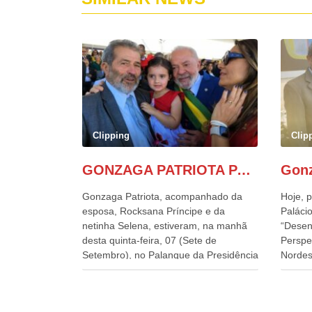
Clipping
Clip
GONZAGA PATRIOTA PARTICIPA DO DESFILE DA INDEPENDÊNCIA NO PALANQUE DA PRESIDÊNCIA DA REPÚBLICA E É ABRAÇADO POR LULA E POR GERALDO ALCKMIN.
Gonzaga Patriota, acompanhado da
Hoje, p
esposa, Rocksana Príncipe e da
Palácio
netinha Selena, estiveram, na manhã
“Desen
desta quinta-feira, 07 (Sete de
Perspe
Setembro), no Palanque da Presidência
Nordes
da República, onde foram abraçados
o Cons
por Lula, sua esposa Janja e por todos
encontr
os Ministros de Estado, que estavam
desenv