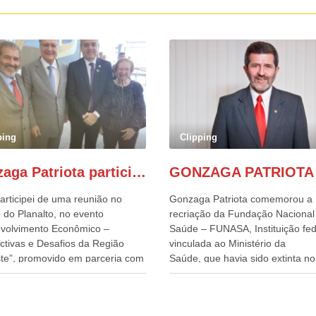
ping
Clipping
Gonzaga Patriota participa de evento em prol do desenvolvimento do Nordeste
articipei de uma reunião no
Gonzaga Patriota comemorou a
 do Planalto, no evento
recriação da Fundação Nacional
volvimento Econômico –
Saúde – FUNASA, Instituição fed
ctivas e Desafios da Região
vinculada ao Ministério da
te”, promovido em parceria com
Saúde, que havia sido extinta no 
órcio Nordeste. Na pauta do
do terceiro governo do
o, está o plano estratégico de
Presidente Lula, por meio da Me
olvimento sustentável da região,
Provisória alterada e aprovada n