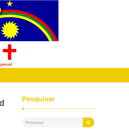
pecial
e
Pesquisar
id