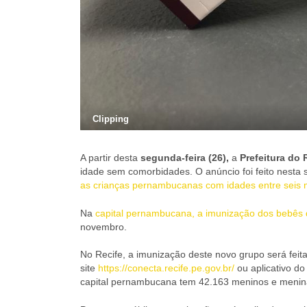
Clipping
A partir desta
segunda-feira (26),
a
Prefeitura do 
idade sem comorbidades. O anúncio foi feito nesta s
as crianças pernambucanas com idades entre seis 
Na
capital pernambucana, a imunização dos bebês
novembro.
No Recife, a imunização deste novo grupo será fei
site
https://conecta.recife.pe.gov.br/
ou aplicativo do
capital pernambucana tem 42.163 meninos e meninas