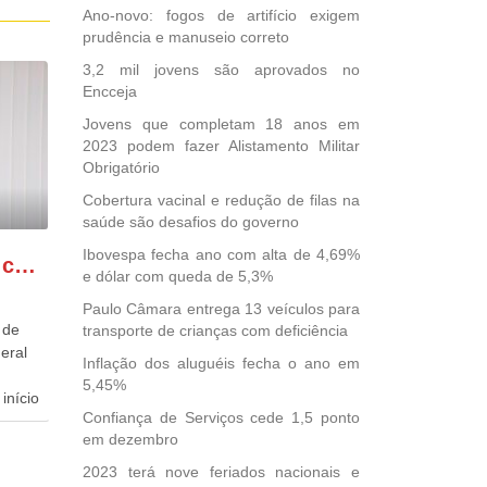
Ano-novo: fogos de artifício exigem
prudência e manuseio correto
3,2 mil jovens são aprovados no
Encceja
Jovens que completam 18 anos em
2023 podem fazer Alistamento Militar
Obrigatório
Cobertura vacinal e redução de filas na
saúde são desafios do governo
Ibovespa fecha ano com alta de 4,69%
GONZAGA PATRIOTA comemora o retorno da FUNASA
e dólar com queda de 5,3%
Paulo Câmara entrega 13 veículos para
 de
transporte de crianças com deficiência
eral
Inflação dos aluguéis fecha o ano em
5,45%
início
Confiança de Serviços cede 1,5 ponto
em dezembro
dida
esta
2023 terá nove feriados nacionais e