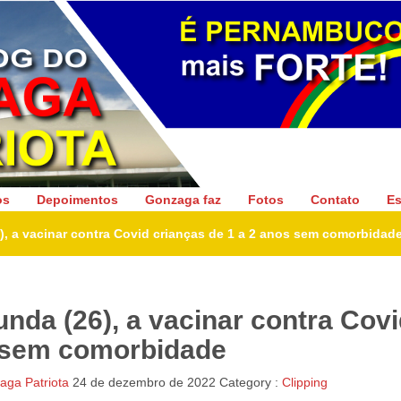
Gonzaga Patriota
os
Depoimentos
Gonzaga faz
Fotos
Contato
Es
), a vacinar contra Covid crianças de 1 a 2 anos sem comorbidad
nda (26), a vacinar contra Cov
s sem comorbidade
ga Patriota
24 de dezembro de 2022
Category :
Clipping