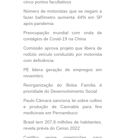
ional.
cinco pontos facultativos
Número de motoristas que se negam a
40
fazer bafômetro aumenta 44% em SP
e
após pandemia
 para
Preocupação mundial com onda de
icípios
contágios de Covid-19 na China
Comissão aprova projeto que libera de
rodízio veículo conduzido por motorista
, mais
com deficiência
s em
PE lidera geração de empregos em
ento
novembro
des
, mesmo
Reorganização do Bolsa Família é
na
prioridade do Desenvolvimento Social
etirada
Paulo Câmara sanciona lei sobre cultivo
Medida
e produção de Cannabis para fins
da
medicinais em Pernambuco
Brasil tem 207,8 milhões de habitantes,
revela prévia do Censo 2022
Cartilha reúne orientações para