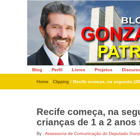
Deputado Federal
Blog
Perfil
Livros
Projetos
Discurs
Home
/
Clipping
/
Recife começa, na segunda (26
Recife começa, na segu
crianças de 1 a 2 ano
By :
Assessoria de Comunicação do Deputado Gonza