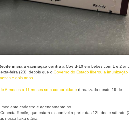
Recife inicia a vacinação contra a Covid-19
em bebês com 1 e 2 an
exta-feira (23), depois que o
Governo do Estado liberou a imunização
meses e dois anos
.
 de 6 meses a 11 meses sem comorbidade
é realizada desde 19 de
ta mediante cadastro e agendamento no
 Conecta Recife, que estará disponível a partir das 12h deste sábado (
 nessa faixa etária.