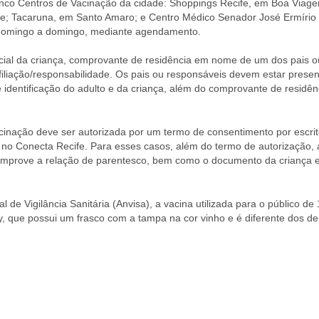
cinco Centros de Vacinação da cidade: Shoppings Recife, em Boa Viag
dade; Tacaruna, em Santo Amaro; e Centro Médico Senador José Ermírio
 domingo a domingo, mediante agendamento.
icial da criança, comprovante de residência em nome de um dos pais o
filiação/responsabilidade. Os pais ou responsáveis devem estar prese
entificação do adulto e da criança, além do comprovante de residên
inação deve ser autorizada por um termo de consentimento por escrit
l no Conecta Recife. Para esses casos, além do termo de autorização, 
mprove a relação de parentesco, bem como o documento da criança 
 Vigilância Sanitária (Anvisa), a vacina utilizada para o público de 
, que possui um frasco com a tampa na cor vinho e é diferente dos d