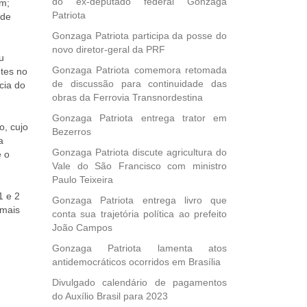
do ex-deputado federal Gonzaga
em;
Patriota
 de
Gonzaga Patriota participa da posse do
novo diretor-geral da PRF
u
Gonzaga Patriota comemora retomada
ntes no
de discussão para continuidade das
cia do
obras da Ferrovia Transnordestina
Gonzaga Patriota entrega trator em
o, cujo
Bezerros
a
Gonzaga Patriota discute agricultura do
e o
Vale do São Francisco com ministro
Paulo Teixeira
1 e 2
Gonzaga Patriota entrega livro que
emais
conta sua trajetória política ao prefeito
João Campos
Gonzaga Patriota lamenta atos
antidemocráticos ocorridos em Brasília
Divulgado calendário de pagamentos
do Auxílio Brasil para 2023