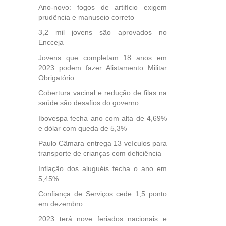
Ano-novo: fogos de artifício exigem
, mais
prudência e manuseio correto
s em
ento
3,2 mil jovens são aprovados no
des
Encceja
, mesmo
Jovens que completam 18 anos em
na
2023 podem fazer Alistamento Militar
etirada
Obrigatório
Medida
Cobertura vacinal e redução de filas na
da
saúde são desafios do governo
Ibovespa fecha ano com alta de 4,69%
e dólar com queda de 5,3%
Paulo Câmara entrega 13 veículos para
transporte de crianças com deficiência
Inflação dos aluguéis fecha o ano em
5,45%
Confiança de Serviços cede 1,5 ponto
em dezembro
2023 terá nove feriados nacionais e