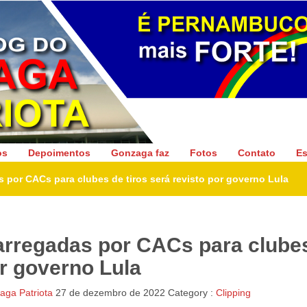
Gonzaga Patriota
os
Depoimentos
Gonzaga faz
Fotos
Contato
Es
 por CACs para clubes de tiros será revisto por governo Lula
arregadas por CACs para clube
or governo Lula
ga Patriota
27 de dezembro de 2022
Category :
Clipping