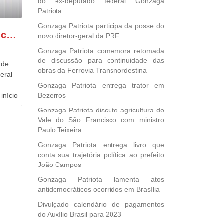
do ex-deputado federal Gonzaga
Patriota
Gonzaga Patriota participa da posse do
GONZAGA PATRIOTA comemora o retorno da FUNASA
novo diretor-geral da PRF
Gonzaga Patriota comemora retomada
de discussão para continuidade das
 de
obras da Ferrovia Transnordestina
eral
Gonzaga Patriota entrega trator em
início
Bezerros
Gonzaga Patriota discute agricultura do
dida
Vale do São Francisco com ministro
esta
Paulo Teixeira
ional.
Gonzaga Patriota entrega livro que
conta sua trajetória política ao prefeito
40
João Campos
e
 para
Gonzaga Patriota lamenta atos
icípios
antidemocráticos ocorridos em Brasília
Divulgado calendário de pagamentos
do Auxílio Brasil para 2023