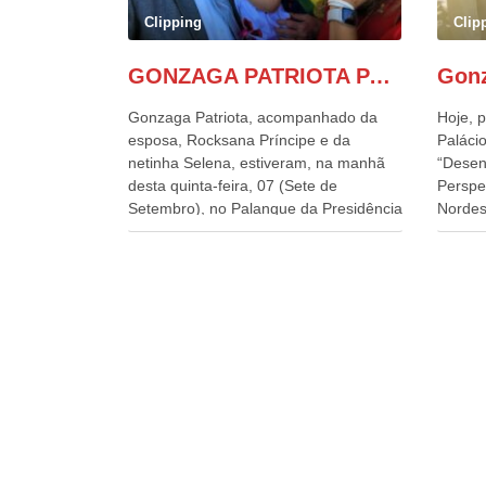
Clipping
Clip
GONZAGA PATRIOTA PARTICIPA DO DESFILE DA INDEPENDÊNCIA NO PALANQUE DA PRESIDÊNCIA DA REPÚBLICA E É ABRAÇADO POR LULA E POR GERALDO ALCKMIN.
Gonzaga Patriota, acompanhado da
Hoje, p
esposa, Rocksana Príncipe e da
Palácio
netinha Selena, estiveram, na manhã
“Desen
desta quinta-feira, 07 (Sete de
Perspe
Setembro), no Palanque da Presidência
Nordes
da República, onde foram abraçados
o Cons
por Lula, sua esposa Janja e por todos
encontr
os Ministros de Estado, que estavam
desenv
presentes, nos Desfiles da
e os d
Independência da República. Gonzaga
políti
Patriota que já participou de muitos
soluci
outros desfiles, na Esplanada dos
nesses
Ministérios, disse ter sido o deste ano,
a pres
o maior e o mais organizado de todos.
Alckmi
“Há quatro décadas, como Patriota até
Minist
no nome, participo anualmente dos
Indústr
desfiles de Sete de Setembro, na
govern