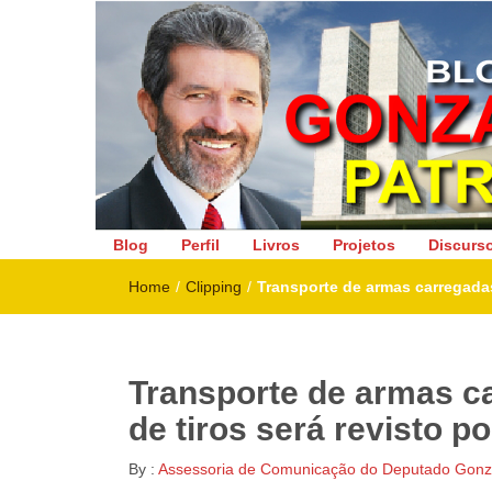
Deputado Federal
Blog
Perfil
Livros
Projetos
Discurs
Home
/
Clipping
/
Transporte de armas carregadas
Transporte de armas c
de tiros será revisto p
By :
Assessoria de Comunicação do Deputado Gonza