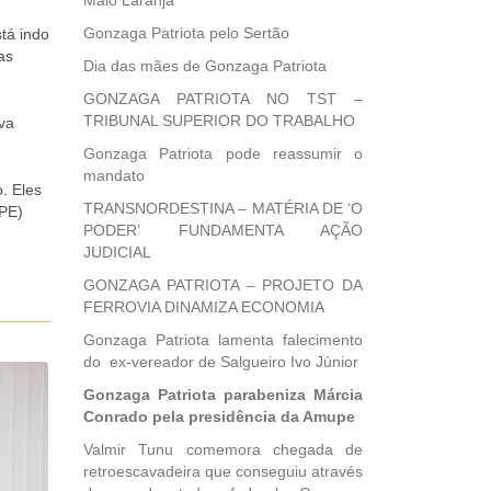
Maio Laranja
Gonzaga Patriota pelo Sertão
tá indo
as
Dia das mães de Gonzaga Patriota
GONZAGA PATRIOTA NO TST –
TRIBUNAL SUPERIOR DO TRABALHO
va
Gonzaga Patriota pode reassumir o
mandato
. Eles
TRANSNORDESTINA – MATÉRIA DE ‘O
 PE)
PODER’ FUNDAMENTA AÇÃO
JUDICIAL
GONZAGA PATRIOTA – PROJETO DA
FERROVIA DINAMIZA ECONOMIA
Gonzaga Patriota lamenta falecimento
do ex-vereador de Salgueiro Ivo Júnior
Gonzaga Patriota parabeniza Márcia
Conrado pela presidência da Amupe
Valmir Tunu comemora chegada de
retroescavadeira que conseguiu através