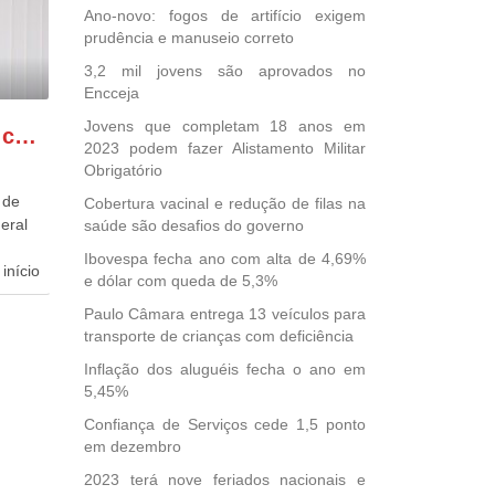
Ano-novo: fogos de artifício exigem
prudência e manuseio correto
3,2 mil jovens são aprovados no
Encceja
Jovens que completam 18 anos em
GONZAGA PATRIOTA comemora o retorno da FUNASA
2023 podem fazer Alistamento Militar
Obrigatório
 de
Cobertura vacinal e redução de filas na
eral
saúde são desafios do governo
Ibovespa fecha ano com alta de 4,69%
início
e dólar com queda de 5,3%
Paulo Câmara entrega 13 veículos para
dida
transporte de crianças com deficiência
esta
ional.
Inflação dos aluguéis fecha o ano em
5,45%
40
Confiança de Serviços cede 1,5 ponto
e
em dezembro
 para
icípios
2023 terá nove feriados nacionais e