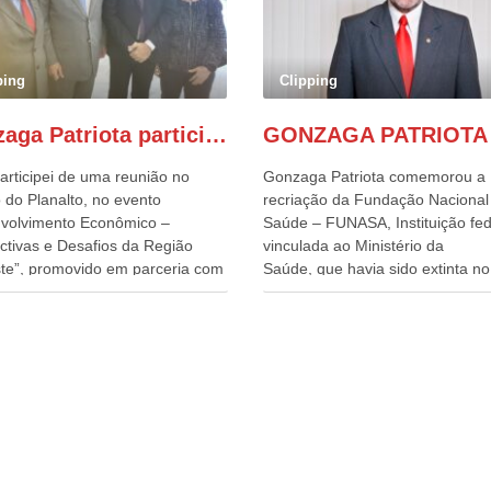
ping
Clipping
Gonzaga Patriota participa de evento em prol do desenvolvimento do Nordeste
articipei de uma reunião no
Gonzaga Patriota comemorou a
 do Planalto, no evento
recriação da Fundação Nacional
volvimento Econômico –
Saúde – FUNASA, Instituição fed
ctivas e Desafios da Região
vinculada ao Ministério da
te”, promovido em parceria com
Saúde, que havia sido extinta no 
órcio Nordeste. Na pauta do
do terceiro governo do
o, está o plano estratégico de
Presidente Lula, por meio da Me
olvimento sustentável da região,
Provisória alterada e aprovada n
esafios para a elaboração de
quinta-feira, pelo Congresso Nac
cas públicas, que possam
Gonzaga Patriota disse hoje em
onar problemas estruturais
entrevistas, que durante esses 
 estados. O evento contou com
anos, como parlamentar, sempr
ença do Vice-presidente Geraldo
contou com o apoio da FUNASA,
n, que também ocupa o
o desenvolvimento dos seus mun