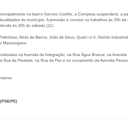
 principalmente no bairro Gercino Coelho, a Compesa suspenderá, a par
localidades do município. A previsão é concluir os trabalhos às 20h da
elecida às 20h do sábado (11).
alhinhas, Atrás da Banca, João de Deus, Quati I e II, Distrito Industria
ab Massangano.
localizadas na Avenida da Integração, na Rua Água Branca, na Avenida
 na Rua da Piedade, na Rua da Paz e no cruzamento da Avenida Pesso
ompesa.
(PSB/PE)