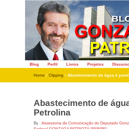
Deputado Federal
Blog
Perfil
Livros
Projetos
Discurs
Home
/
Clipping
/
Abastecimento de água é parali
Abastecimento de água
Petrolina
By :
Assessoria de Comunicação do Deputado Gonza
Federal GONZAGA PATRIOTA (PSB/PE)