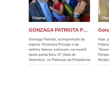
Clipping
Clip
GONZAGA PATRIOTA PARTICIPA DO DESFILE DA INDEPENDÊNCIA NO PALANQUE DA PRESIDÊNCIA DA REPÚBLICA E É ABRAÇADO POR LULA E POR GERALDO ALCKMIN.
Gonzaga Patriota, acompanhado da
Hoje, p
esposa, Rocksana Príncipe e da
Palácio
netinha Selena, estiveram, na manhã
“Desen
desta quinta-feira, 07 (Sete de
Perspe
Setembro), no Palanque da Presidência
Nordes
da República, onde foram abraçados
o Cons
por Lula, sua esposa Janja e por todos
encontr
os Ministros de Estado, que estavam
desenv
presentes, nos Desfiles da
e os d
Independência da República. Gonzaga
políti
Patriota que já participou de muitos
soluci
outros desfiles, na Esplanada dos
nesses
Ministérios, disse ter sido o deste ano,
a pres
o maior e o mais organizado de todos.
Alckmi