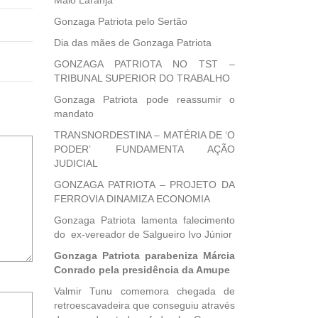
Maio Laranja
Gonzaga Patriota pelo Sertão
Dia das mães de Gonzaga Patriota
GONZAGA PATRIOTA NO TST –
TRIBUNAL SUPERIOR DO TRABALHO
Gonzaga Patriota pode reassumir o
mandato
TRANSNORDESTINA – MATÉRIA DE ‘O
PODER’ FUNDAMENTA AÇÃO
JUDICIAL
GONZAGA PATRIOTA – PROJETO DA
FERROVIA DINAMIZA ECONOMIA
Gonzaga Patriota lamenta falecimento
do ex-vereador de Salgueiro Ivo Júnior
Gonzaga Patriota parabeniza Márcia
Conrado pela presidência da Amupe
Valmir Tunu comemora chegada de
Notifique-
retroescavadeira que conseguiu através
me