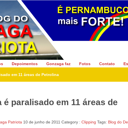
Gonzaga Patriota
os
Depoimentos
Gonzaga faz
Fotos
Contato
Es
sado em 11 áreas de Petrolina
 é paralisado em 11 áreas de
ga Patriota
10 de junho de 2011
Category :
Clipping
Tags:
Blog do D