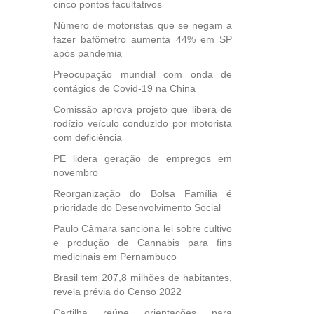
cinco pontos facultativos
Número de motoristas que se negam a
fazer bafômetro aumenta 44% em SP
, mais
após pandemia
s em
Preocupação mundial com onda de
ento
contágios de Covid-19 na China
des
, mesmo
Comissão aprova projeto que libera de
na
rodízio veículo conduzido por motorista
etirada
com deficiência
Medida
PE lidera geração de empregos em
da
novembro
Reorganização do Bolsa Família é
prioridade do Desenvolvimento Social
Paulo Câmara sanciona lei sobre cultivo
e produção de Cannabis para fins
medicinais em Pernambuco
Brasil tem 207,8 milhões de habitantes,
revela prévia do Censo 2022
Cartilha reúne orientações para