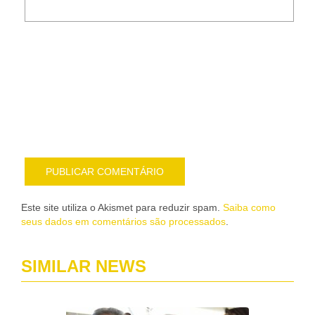
Noti
me
sob
nov
pub
por
e-
mail
Este site utiliza o Akismet para reduzir spam.
Saiba como
seus dados em comentários são processados
.
SIMILAR NEWS