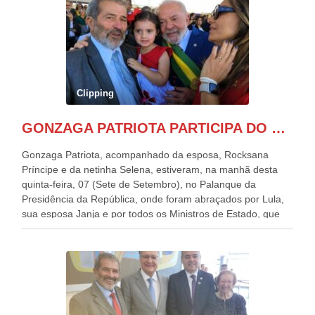
Clipping
GONZAGA PATRIOTA PARTICIPA DO DESFILE DA INDEPENDÊNCIA NO PALANQUE DA PRESIDÊNCIA DA REPÚBLICA E É ABRAÇADO POR LULA E POR GERALDO ALCKMIN.
Gonzaga Patriota, acompanhado da esposa, Rocksana
Príncipe e da netinha Selena, estiveram, na manhã desta
quinta-feira, 07 (Sete de Setembro), no Palanque da
Presidência da República, onde foram abraçados por Lula,
sua esposa Janja e por todos os Ministros de Estado, que
estavam presentes, nos Desfiles da Independência da
República. Gonzaga Patriota que já participou de muitos
outros desfiles, na Esplanada dos Ministérios, disse ter sido
o deste ano, o maior e o mais organizado de todos. “Há
quatro décadas, como Patriota até no nome, participo
anualmente dos desfiles de Sete de Setembro, na