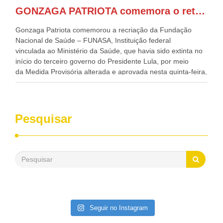
Regional, Waldez Góes, entre outras diversas autoridades
GONZAGA PATRIOTA comemora o retorno da FUNASA
de todo Nordeste que também ajudam a fomentar o
progresso da região.
Gonzaga Patriota comemorou a recriação da Fundação
Nacional de Saúde – FUNASA, Instituição federal
vinculada ao Ministério da Saúde, que havia sido extinta no
início do terceiro governo do Presidente Lula, por meio
da Medida Provisória alterada e aprovada nesta quinta-feira,
pelo Congresso Nacional. Gonzaga Patriota disse hoje em
entrevistas, que durante esses 40 anos, como parlamentar,
sempre contou com o apoio da FUNASA, para o
desenvolvimento dos seus municípios e, somente o ano
Pesquisar
passado, essa Fundação distribuiu mais de três bilhões de
reais, com suas maravilhosas ações, dentre alas, mais de
500 milhões, foram aplicados em serviços de melhoria do
saneamento básico, em pequenas comunidades rurais.
Patriota disse ainda que, mesmo sem mandato,
contribuiu muito na Câmara dos Deputados, para a retirada
da extinção da FUNASA, nessa Medida Provisória do
Executivo, aprovada ontem.
Seguir no Instagram