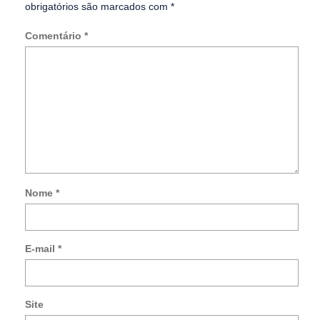
obrigatórios são marcados com
*
Comentário
*
Nome
*
Not
me
so
E-mail
*
no
co
po
e-
Site
mai