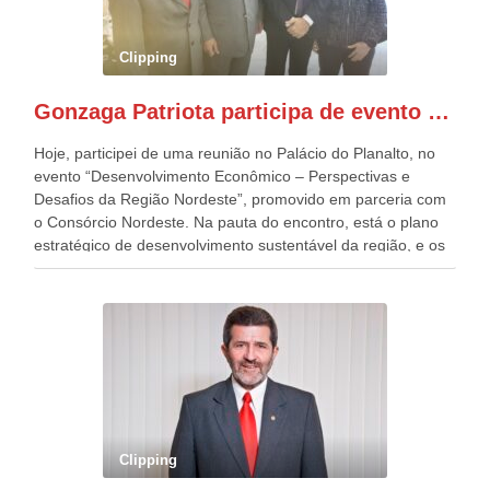
Esplanada dos Ministérios, em Brasília. Este ano, o governo
preparou espaços com cadeiras e coberturas, para 30.000
pessoas, só que o número de Patriotas Brasileiros
Clipping
Independentes, dobrou na Esplanada. Eu, Lula e os
presentes, ficamos muito felizes com isto”, disse Gonzaga
Gonzaga Patriota participa de evento em prol do desenvolvimento do Nordeste
Patriota.
Hoje, participei de uma reunião no Palácio do Planalto, no
evento “Desenvolvimento Econômico – Perspectivas e
Desafios da Região Nordeste”, promovido em parceria com
o Consórcio Nordeste. Na pauta do encontro, está o plano
estratégico de desenvolvimento sustentável da região, e os
desafios para a elaboração de políticas públicas, que
possam solucionar problemas estruturais nesses estados. O
evento contou com a presença do Vice-presidente Geraldo
Alckmin, que também ocupa o Ministério do
Desenvolvimento, Indústria, Comércio e Serviços, o ex
governador de Pernambuco, agora Presidente do Banco do
Nordeste, Paulo Câmara, o ex Deputado Federal, e
atualmente Superintendente da SUDENE, Danilo Cabral, da
Governadora de Pernambuco, Raquel Lyra, os ministros da
Clipping
Casa Civil, Rui Costa, e da Integração e do Desenvolvimento