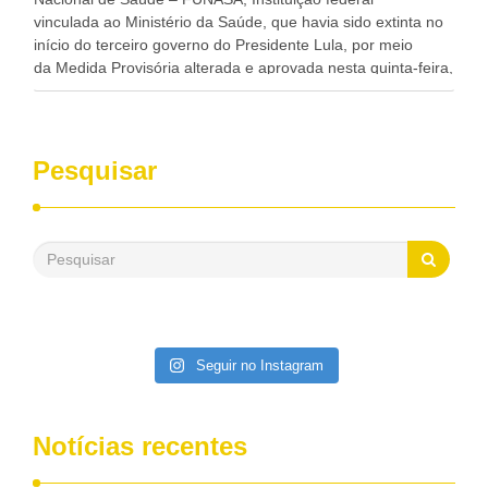
vinculada ao Ministério da Saúde, que havia sido extinta no
início do terceiro governo do Presidente Lula, por meio
da Medida Provisória alterada e aprovada nesta quinta-feira,
pelo Congresso Nacional. Gonzaga Patriota disse hoje em
entrevistas, que durante esses 40 anos, como parlamentar,
sempre contou com o apoio da FUNASA, para o
desenvolvimento dos seus municípios e, somente o ano
Pesquisar
passado, essa Fundação distribuiu mais de três bilhões de
reais, com suas maravilhosas ações, dentre alas, mais de
500 milhões, foram aplicados em serviços de melhoria do
saneamento básico, em pequenas comunidades rurais.
Patriota disse ainda que, mesmo sem mandato,
contribuiu muito na Câmara dos Deputados, para a retirada
da extinção da FUNASA, nessa Medida Provisória do
Executivo, aprovada ontem.
Seguir no Instagram
Notícias recentes