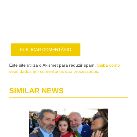
sob
nov
pub
por
e-
mail
Este site utiliza o Akismet para reduzir spam.
Saiba como
seus dados em comentários são processados
.
SIMILAR NEWS