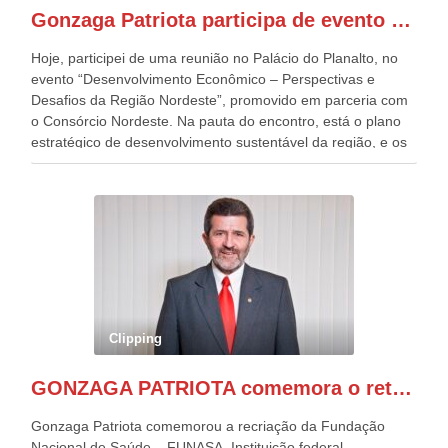
presentes, ficamos muito felizes com isto”, disse Gonzaga
Gonzaga Patriota participa de evento em prol do desenvolvimento do Nordeste
Patriota.
Hoje, participei de uma reunião no Palácio do Planalto, no
evento “Desenvolvimento Econômico – Perspectivas e
Desafios da Região Nordeste”, promovido em parceria com
o Consórcio Nordeste. Na pauta do encontro, está o plano
estratégico de desenvolvimento sustentável da região, e os
desafios para a elaboração de políticas públicas, que
possam solucionar problemas estruturais nesses estados. O
evento contou com a presença do Vice-presidente Geraldo
Alckmin, que também ocupa o Ministério do
Desenvolvimento, Indústria, Comércio e Serviços, o ex
governador de Pernambuco, agora Presidente do Banco do
Nordeste, Paulo Câmara, o ex Deputado Federal, e
atualmente Superintendente da SUDENE, Danilo Cabral, da
Governadora de Pernambuco, Raquel Lyra, os ministros da
Clipping
Casa Civil, Rui Costa, e da Integração e do Desenvolvimento
Regional, Waldez Góes, entre outras diversas autoridades
GONZAGA PATRIOTA comemora o retorno da FUNASA
de todo Nordeste que também ajudam a fomentar o
progresso da região.
Gonzaga Patriota comemorou a recriação da Fundação
Nacional de Saúde – FUNASA, Instituição federal