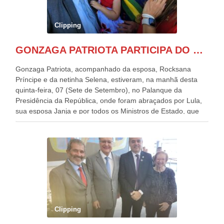
Clipping
GONZAGA PATRIOTA PARTICIPA DO DESFILE DA INDEPENDÊNCIA NO PALANQUE DA PRESIDÊNCIA DA REPÚBLICA E É ABRAÇADO POR LULA E POR GERALDO ALCKMIN.
Gonzaga Patriota, acompanhado da esposa, Rocksana
Príncipe e da netinha Selena, estiveram, na manhã desta
quinta-feira, 07 (Sete de Setembro), no Palanque da
Presidência da República, onde foram abraçados por Lula,
sua esposa Janja e por todos os Ministros de Estado, que
estavam presentes, nos Desfiles da Independência da
República. Gonzaga Patriota que já participou de muitos
outros desfiles, na Esplanada dos Ministérios, disse ter sido
o deste ano, o maior e o mais organizado de todos. “Há
quatro décadas, como Patriota até no nome, participo
anualmente dos desfiles de Sete de Setembro, na
Esplanada dos Ministérios, em Brasília. Este ano, o governo
preparou espaços com cadeiras e coberturas, para 30.000
pessoas, só que o número de Patriotas Brasileiros
Clipping
Independentes, dobrou na Esplanada. Eu, Lula e os