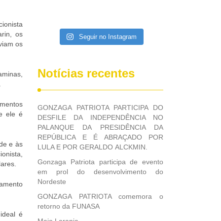
ionista
rin, os
Seguir no Instagram
viam os
Notícias recentes
taminas,
.
limentos
GONZAGA PATRIOTA PARTICIPA DO
e ele é
DESFILE DA INDEPENDÊNCIA NO
PALANQUE DA PRESIDÊNCIA DA
REPÚBLICA E É ABRAÇADO POR
de e às
LULA E POR GERALDO ALCKMIN.
ionista,
Gonzaga Patriota participa de evento
lares.
em prol do desenvolvimento do
Nordeste
tamento
GONZAGA PATRIOTA comemora o
retorno da FUNASA
ideal é