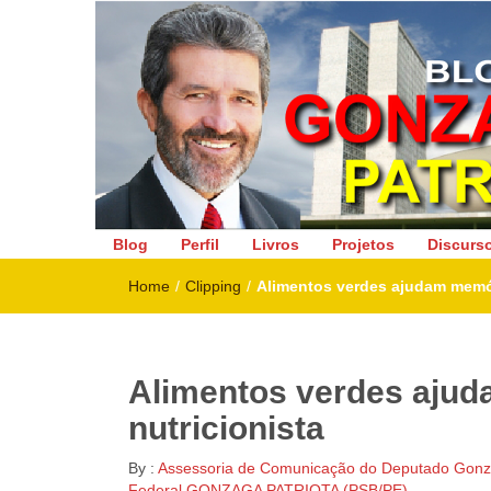
Deputado Federal
Blog
Perfil
Livros
Projetos
Discurs
Home
/
Clipping
/
Alimentos verdes ajudam memór
Alimentos verdes ajud
nutricionista
By :
Assessoria de Comunicação do Deputado Gonza
Federal GONZAGA PATRIOTA (PSB/PE)