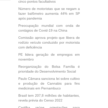
cinco pontos facultativos
dida
Número de motoristas que se negam a
esta
fazer bafômetro aumenta 44% em SP
ional.
após pandemia
40
Preocupação mundial com onda de
e
contágios de Covid-19 na China
 para
Comissão aprova projeto que libera de
icípios
rodízio veículo conduzido por motorista
com deficiência
PE lidera geração de empregos em
novembro
, mais
s em
Reorganização do Bolsa Família é
ento
prioridade do Desenvolvimento Social
des
Paulo Câmara sanciona lei sobre cultivo
, mesmo
e produção de Cannabis para fins
na
medicinais em Pernambuco
etirada
Brasil tem 207,8 milhões de habitantes,
Medida
revela prévia do Censo 2022
da
Cartilha reúne orientações para