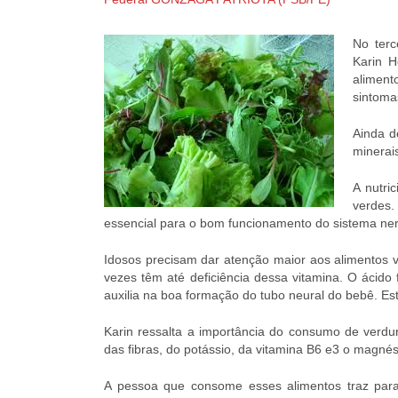
No terc
Karin H
aliment
sintoma
Ainda d
minerai
A nutri
verdes.
essencial para o bom funcionamento do sistema ner
Idosos precisam dar atenção maior aos alimentos 
vezes têm até deficiência dessa vitamina. O ácido 
auxilia na boa formação do tubo neural do bebê. Es
Karin ressalta a importância do consumo de verdu
das fibras, do potássio, da vitamina B6 e3 o magné
A pessoa que consome esses alimentos traz para