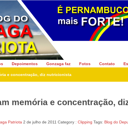
Gonzaga Patriota
os
Depoimentos
Gonzaga faz
Fotos
Contato
Es
ia e concentração, diz nutricionista
am memória e concentração, di
ga Patriota
2 de julho de 2011
Category :
Clipping
Tags:
Blog do Dep