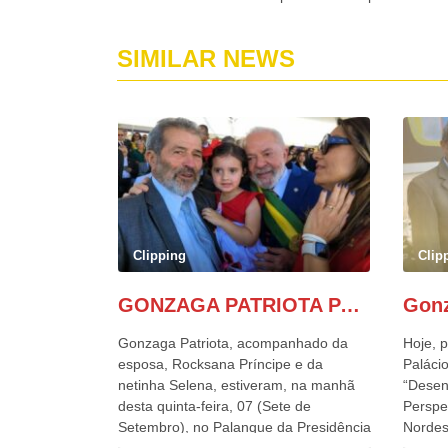
SIMILAR NEWS
Clipping
Clip
GONZAGA PATRIOTA PARTICIPA DO DESFILE DA INDEPENDÊNCIA NO PALANQUE DA PRESIDÊNCIA DA REPÚBLICA E É ABRAÇADO POR LULA E POR GERALDO ALCKMIN.
Gonzaga Patriota, acompanhado da
Hoje, p
esposa, Rocksana Príncipe e da
Palácio
netinha Selena, estiveram, na manhã
“Desen
desta quinta-feira, 07 (Sete de
Perspe
Setembro), no Palanque da Presidência
Nordes