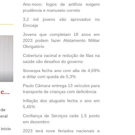
Ano-novo: fogos de artifício exigem
prudência e manuseio correto
3,2 mil jovens são aprovados no
Encceja
Jovens que completam 18 anos em
2023 podem fazer Alistamento Militar
Obrigatório
Cobertura vacinal e redução de filas na
saúde são desafios do governo
Ibovespa fecha ano com alta de 4,69%
e dólar com queda de 5,3%
Paulo Câmara entrega 13 veículos para
GONZAGA PATRIOTA comemora o retorno da FUNASA
transporte de crianças com deficiência
Inflação dos aluguéis fecha o ano em
5,45%
 de
Confiança de Serviços cede 1,5 ponto
eral
em dezembro
início
2023 terá nove feriados nacionais e