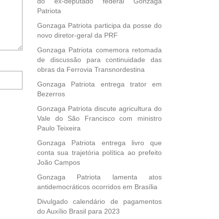
do ex-deputado federal Gonzaga
Patriota
Gonzaga Patriota participa da posse do
novo diretor-geral da PRF
Gonzaga Patriota comemora retomada
de discussão para continuidade das
obras da Ferrovia Transnordestina
Notifique-
me
Gonzaga Patriota entrega trator em
sobre
Bezerros
novos
Gonzaga Patriota discute agricultura do
comentários
Vale do São Francisco com ministro
por
Paulo Teixeira
e-
mail.
Gonzaga Patriota entrega livro que
conta sua trajetória política ao prefeito
João Campos
Gonzaga Patriota lamenta atos
antidemocráticos ocorridos em Brasília
Divulgado calendário de pagamentos
do Auxílio Brasil para 2023