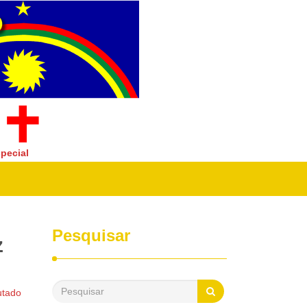
pecial
Pesquisar
z
utado