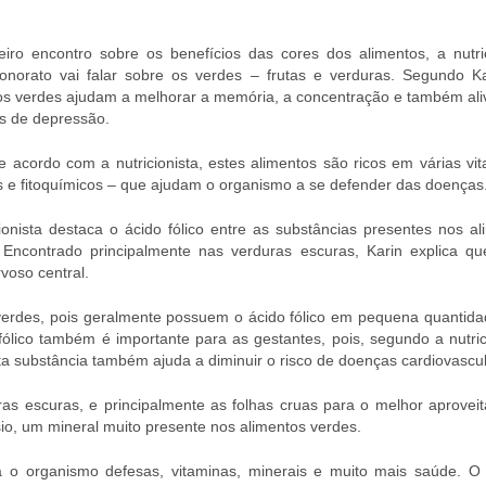
eiro encontro sobre os benefícios das cores dos alimentos, a nutric
onorato vai falar sobre os verdes – frutas e verduras. Segundo Ka
os verdes ajudam a melhorar a memória, a concentração e também ali
s de depressão.
e acordo com a nutricionista, estes alimentos são ricos em várias vi
s e fitoquímicos – que ajudam o organismo a se defender das doenças
cionista destaca o ácido fólico entre as substâncias presentes nos a
 Encontrado principalmente nas verduras escuras, Karin explica qu
voso central.
verdes, pois geralmente possuem o ácido fólico em pequena quantida
fólico também é importante para as gestantes, pois, segundo a nutric
ta substância também ajuda a diminuir o risco de doenças cardiovascu
ras escuras, e principalmente as folhas cruas para o melhor aprovei
sio, um mineral muito presente nos alimentos verdes.
 o organismo defesas, vitaminas, minerais e muito mais saúde. O 