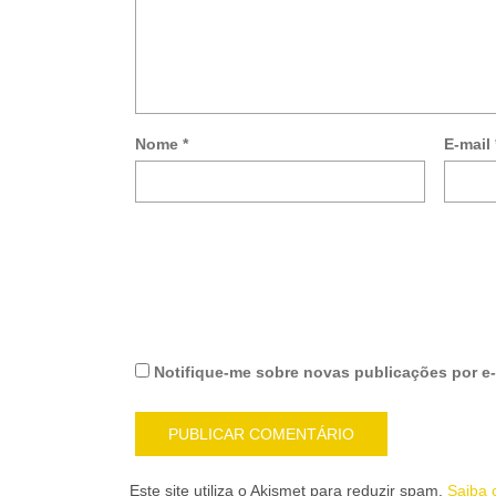
Nome
*
E-mail
Notifique-me sobre novas publicações por e-
Este site utiliza o Akismet para reduzir spam.
Saiba 