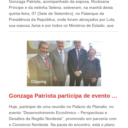
Gonzaga Patriota, acompanhado da esposa, Rocksana
Príncipe e da netinha Selena, estiveram, na manhã desta
quinta-feira, 07 (Sete de Setembro), no Palanque da
Presidência da República, onde foram abraçados por Lula,
sua esposa Janja e por todos os Ministros de Estado, que
estavam presentes, nos Desfiles da Independência da
República. Gonzaga Patriota que já participou de muitos
outros desfiles, na Esplanada dos Ministérios, disse ter sido
o deste ano, o maior e o mais organizado de todos. “Há
quatro décadas, como Patriota até no nome, participo
anualmente dos desfiles de Sete de Setembro, na
Esplanada dos Ministérios, em Brasília. Este ano, o governo
preparou espaços com cadeiras e coberturas, para 30.000
pessoas, só que o número de Patriotas Brasileiros
Clipping
Independentes, dobrou na Esplanada. Eu, Lula e os
presentes, ficamos muito felizes com isto”, disse Gonzaga
Gonzaga Patriota participa de evento em prol do desenvolvimento do Nordeste
Patriota.
Hoje, participei de uma reunião no Palácio do Planalto, no
evento “Desenvolvimento Econômico – Perspectivas e
Desafios da Região Nordeste”, promovido em parceria com
o Consórcio Nordeste. Na pauta do encontro, está o plano