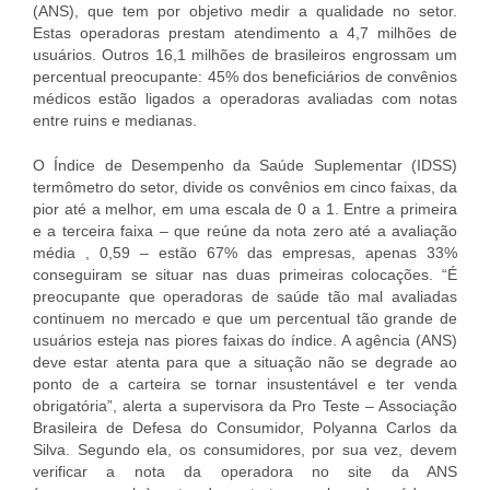
(ANS), que tem por objetivo medir a qualidade no setor.
Estas operadoras prestam atendimento a 4,7 milhões de
usuários. Outros 16,1 milhões de brasileiros engrossam um
percentual preocupante: 45% dos beneficiários de convênios
médicos estão ligados a operadoras avaliadas com notas
entre ruins e medianas.
O Índice de Desempenho da Saúde Suplementar (IDSS)
termômetro do setor, divide os convênios em cinco faixas, da
pior até a melhor, em uma escala de 0 a 1. Entre a primeira
e a terceira faixa – que reúne da nota zero até a avaliação
média , 0,59 – estão 67% das empresas, apenas 33%
conseguiram se situar nas duas primeiras colocações. “É
preocupante que operadoras de saúde tão mal avaliadas
continuem no mercado e que um percentual tão grande de
usuários esteja nas piores faixas do índice. A agência (ANS)
deve estar atenta para que a situação não se degrade ao
ponto de a carteira se tornar insustentável e ter venda
obrigatória”, alerta a supervisora da Pro Teste – Associação
Brasileira de Defesa do Consumidor, Polyanna Carlos da
Silva. Segundo ela, os consumidores, por sua vez, devem
verificar a nota da operadora no site da ANS