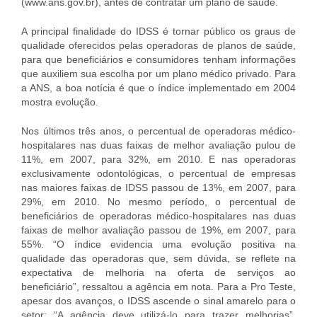
(www.ans.gov.br), antes de contratar um plano de saúde.
A principal finalidade do IDSS é tornar público os graus de
qualidade oferecidos pelas operadoras de planos de saúde,
para que beneficiários e consumidores tenham informações
que auxiliem sua escolha por um plano médico privado. Para
a ANS, a boa notícia é que o índice implementado em 2004
mostra evolução.
Nos últimos três anos, o percentual de operadoras médico-
hospitalares nas duas faixas de melhor avaliação pulou de
11%, em 2007, para 32%, em 2010. E nas operadoras
exclusivamente odontológicas, o percentual de empresas
nas maiores faixas de IDSS passou de 13%, em 2007, para
29%, em 2010. No mesmo período, o percentual de
beneficiários de operadoras médico-hospitalares nas duas
faixas de melhor avaliação passou de 19%, em 2007, para
55%. “O índice evidencia uma evolução positiva na
qualidade das operadoras que, sem dúvida, se reflete na
expectativa de melhoria na oferta de serviços ao
beneficiário”, ressaltou a agência em nota. Para a Pro Teste,
apesar dos avanços, o IDSS ascende o sinal amarelo para o
setor: “A agência deve utilizá-lo para trazer melhorias”,