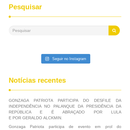
desenvolvimento dos seus municípios e, somente o ano
Pesquisar
passado, essa Fundação distribuiu mais de três bilhões de
reais, com suas maravilhosas ações, dentre alas, mais de
500 milhões, foram aplicados em serviços de melhoria do
saneamento básico, em pequenas comunidades rurais.
Patriota disse ainda que, mesmo sem mandato,
contribuiu muito na Câmara dos Deputados, para a retirada
da extinção da FUNASA, nessa Medida Provisória do
Executivo, aprovada ontem.
Seguir no Instagram
Notícias recentes
GONZAGA PATRIOTA PARTICIPA DO DESFILE DA
INDEPENDÊNCIA NO PALANQUE DA PRESIDÊNCIA DA
REPÚBLICA E É ABRAÇADO POR LULA
E POR GERALDO ALCKMIN.
Gonzaga Patriota participa de evento em prol do