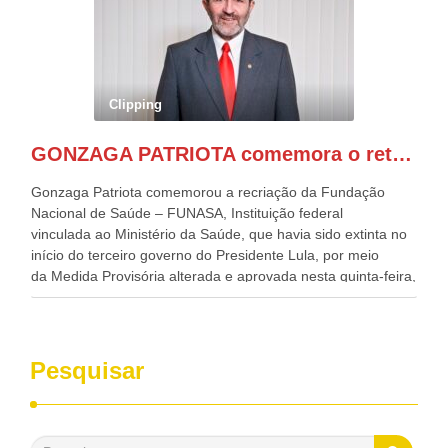
Desenvolvimento, Indústria, Comércio e Serviços, o ex
governador de Pernambuco, agora Presidente do Banco do
Nordeste, Paulo Câmara, o ex Deputado Federal, e
atualmente Superintendente da SUDENE, Danilo Cabral, da
Governadora de Pernambuco, Raquel Lyra, os ministros da
Clipping
Casa Civil, Rui Costa, e da Integração e do Desenvolvimento
Regional, Waldez Góes, entre outras diversas autoridades
GONZAGA PATRIOTA comemora o retorno da FUNASA
de todo Nordeste que também ajudam a fomentar o
progresso da região.
Gonzaga Patriota comemorou a recriação da Fundação
Nacional de Saúde – FUNASA, Instituição federal
vinculada ao Ministério da Saúde, que havia sido extinta no
início do terceiro governo do Presidente Lula, por meio
da Medida Provisória alterada e aprovada nesta quinta-feira,
pelo Congresso Nacional. Gonzaga Patriota disse hoje em
entrevistas, que durante esses 40 anos, como parlamentar,
sempre contou com o apoio da FUNASA, para o
desenvolvimento dos seus municípios e, somente o ano
Pesquisar
passado, essa Fundação distribuiu mais de três bilhões de
reais, com suas maravilhosas ações, dentre alas, mais de
500 milhões, foram aplicados em serviços de melhoria do
saneamento básico, em pequenas comunidades rurais.