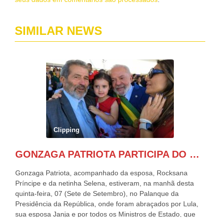
SIMILAR NEWS
Clipping
GONZAGA PATRIOTA PARTICIPA DO DESFILE DA INDEPENDÊNCIA NO PALANQUE DA PRESIDÊNCIA DA REPÚBLICA E É ABRAÇADO POR LULA E POR GERALDO ALCKMIN.
Gonzaga Patriota, acompanhado da esposa, Rocksana
Príncipe e da netinha Selena, estiveram, na manhã desta
quinta-feira, 07 (Sete de Setembro), no Palanque da
Presidência da República, onde foram abraçados por Lula,
sua esposa Janja e por todos os Ministros de Estado, que