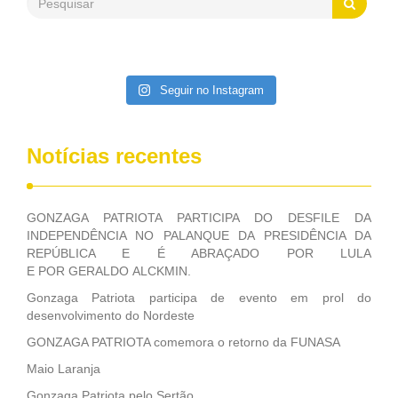
Patriota disse ainda que, mesmo sem mandato,
contribuiu muito na Câmara dos Deputados, para a retirada
da extinção da FUNASA, nessa Medida Provisória do
Executivo, aprovada ontem.
Seguir no Instagram
Notícias recentes
GONZAGA PATRIOTA PARTICIPA DO DESFILE DA
INDEPENDÊNCIA NO PALANQUE DA PRESIDÊNCIA DA
REPÚBLICA E É ABRAÇADO POR LULA
E POR GERALDO ALCKMIN.
Gonzaga Patriota participa de evento em prol do
desenvolvimento do Nordeste
GONZAGA PATRIOTA comemora o retorno da FUNASA
Maio Laranja
Gonzaga Patriota pelo Sertão