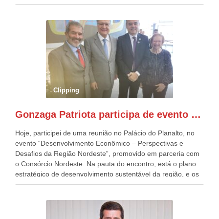
estavam presentes, nos Desfiles da Independência da
República. Gonzaga Patriota que já participou de muitos
outros desfiles, na Esplanada dos Ministérios, disse ter sido
o deste ano, o maior e o mais organizado de todos. “Há
quatro décadas, como Patriota até no nome, participo
anualmente dos desfiles de Sete de Setembro, na
Esplanada dos Ministérios, em Brasília. Este ano, o governo
preparou espaços com cadeiras e coberturas, para 30.000
pessoas, só que o número de Patriotas Brasileiros
Clipping
Independentes, dobrou na Esplanada. Eu, Lula e os
presentes, ficamos muito felizes com isto”, disse Gonzaga
Gonzaga Patriota participa de evento em prol do desenvolvimento do Nordeste
Patriota.
Hoje, participei de uma reunião no Palácio do Planalto, no
evento “Desenvolvimento Econômico – Perspectivas e
Desafios da Região Nordeste”, promovido em parceria com
o Consórcio Nordeste. Na pauta do encontro, está o plano
estratégico de desenvolvimento sustentável da região, e os
desafios para a elaboração de políticas públicas, que
possam solucionar problemas estruturais nesses estados. O
evento contou com a presença do Vice-presidente Geraldo
Alckmin, que também ocupa o Ministério do