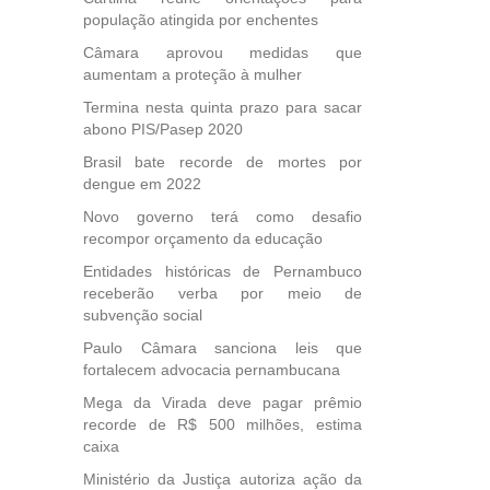
des
população atingida por enchentes
, mesmo
Câmara aprovou medidas que
na
aumentam a proteção à mulher
etirada
Medida
Termina nesta quinta prazo para sacar
da
abono PIS/Pasep 2020
Brasil bate recorde de mortes por
dengue em 2022
Novo governo terá como desafio
recompor orçamento da educação
Entidades históricas de Pernambuco
receberão verba por meio de
subvenção social
Paulo Câmara sanciona leis que
fortalecem advocacia pernambucana
Mega da Virada deve pagar prêmio
recorde de R$ 500 milhões, estima
caixa
Ministério da Justiça autoriza ação da