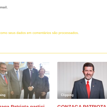
mail.
como seus dados em comentários são processados
.
ping
Clipping
Gonzaga Patriota participa de evento em prol do desenvolvimento do Nordeste