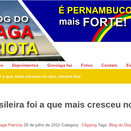
Gonzaga Patriota
os
Depoimentos
Gonzaga faz
Fotos
Contato
Es
i a que mais cresceu no ano, mostra Iata
ileira foi a que mais cresceu n
ga Patriota
28 de julho de 2011
Category :
Clipping
Tags:
Blog do De