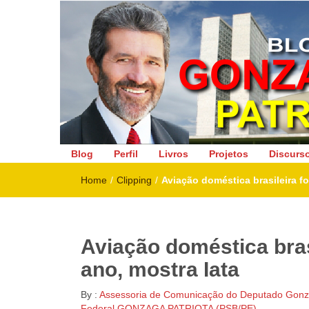
Deputado Federal
Blog
Perfil
Livros
Projetos
Discurs
Home
/
Clipping
/
Aviação doméstica brasileira fo
Aviação doméstica bras
ano, mostra Iata
By :
Assessoria de Comunicação do Deputado Gonza
Federal GONZAGA PATRIOTA (PSB/PE)