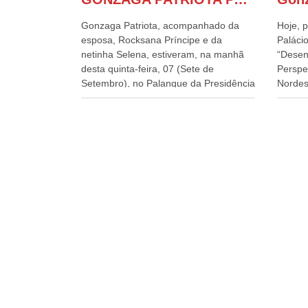
Gonzaga Patriota, acompanhado da
Hoje, p
esposa, Rocksana Príncipe e da
Palácio
netinha Selena, estiveram, na manhã
“Desen
desta quinta-feira, 07 (Sete de
Perspe
Setembro), no Palanque da Presidência
Nordes
da República, onde foram abraçados
o Cons
por Lula, sua esposa Janja e por todos
encontr
os Ministros de Estado, que estavam
desenv
presentes, nos Desfiles da
e os d
Independência da República. Gonzaga
políti
Patriota que já participou de muitos
soluci
outros desfiles, na Esplanada dos
nesses
Ministérios, disse ter sido o deste ano,
a pres
o maior e o mais organizado de todos.
Alckmi
“Há quatro décadas, como Patriota até
Minist
no nome, participo anualmente dos
Indústr
desfiles de Sete de Setembro, na
govern
Esplanada dos Ministérios, em Brasília.
Presid
Este ano, o governo preparou espaços
Paulo 
com cadeiras e coberturas, para
e atua