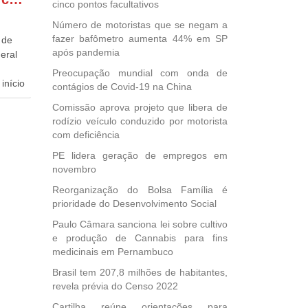
cinco pontos facultativos
Número de motoristas que se negam a
fazer bafômetro aumenta 44% em SP
 de
após pandemia
eral
Preocupação mundial com onda de
início
contágios de Covid-19 na China
Comissão aprova projeto que libera de
dida
rodízio veículo conduzido por motorista
esta
com deficiência
ional.
PE lidera geração de empregos em
novembro
40
e
Reorganização do Bolsa Família é
 para
prioridade do Desenvolvimento Social
icípios
Paulo Câmara sanciona lei sobre cultivo
e produção de Cannabis para fins
medicinais em Pernambuco
, mais
Brasil tem 207,8 milhões de habitantes,
s em
revela prévia do Censo 2022
ento
Cartilha reúne orientações para