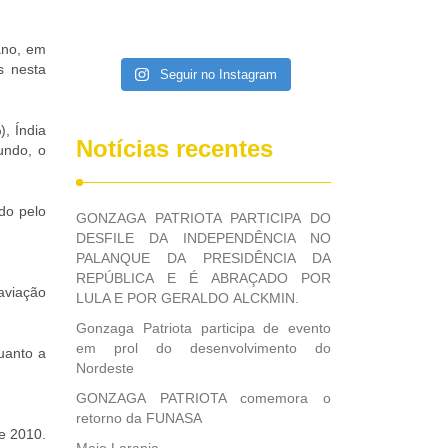
ano, em
s nesta
Seguir no Instagram
), Índia
Notícias recentes
undo, o
do pelo
GONZAGA PATRIOTA PARTICIPA DO
DESFILE DA INDEPENDÊNCIA NO
PALANQUE DA PRESIDÊNCIA DA
REPÚBLICA E É ABRAÇADO POR
aviação
LULA E POR GERALDO ALCKMIN.
Gonzaga Patriota participa de evento
em prol do desenvolvimento do
uanto a
Nordeste
GONZAGA PATRIOTA comemora o
retorno da FUNASA
e 2010.