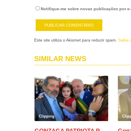
Notifique-me sobre novas publicações por e-
Este site utiliza o Akismet para reduzir spam.
Saiba 
SIMILAR NEWS
Clipping
Clip
GONZAGA PATRIOTA PARTICIPA DO DESFILE DA INDEPENDÊNCIA NO PALANQUE DA PRESIDÊNCIA DA REPÚBLICA E É ABRAÇADO POR LULA E POR GERALDO ALCKMIN.