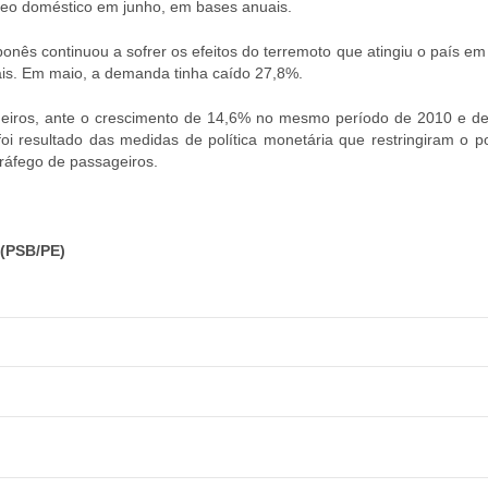
reo doméstico em junho, em bases anuais.
nês continuou a sofrer os efeitos do terremoto que atingiu o país em
s. Em maio, a demanda tinha caído 27,8%.
geiros, ante o crescimento de 14,6% no mesmo período de 2010 e d
 resultado das medidas de política monetária que restringiram o p
ráfego de passageiros.
(PSB/PE)