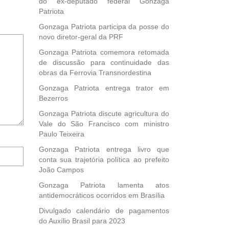
do ex-deputado federal Gonzaga
Patriota
Gonzaga Patriota participa da posse do
novo diretor-geral da PRF
Gonzaga Patriota comemora retomada
de discussão para continuidade das
obras da Ferrovia Transnordestina
Gonzaga Patriota entrega trator em
Bezerros
Gonzaga Patriota discute agricultura do
Vale do São Francisco com ministro
Paulo Teixeira
Notifique-
Gonzaga Patriota entrega livro que
me
conta sua trajetória política ao prefeito
sobre
João Campos
novos
Gonzaga Patriota lamenta atos
comentários
antidemocráticos ocorridos em Brasília
por
e-
Divulgado calendário de pagamentos
mail.
do Auxílio Brasil para 2023