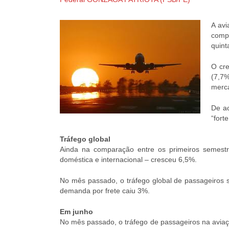
A avi
comp
quint
O cre
(7,7%
merc
De ac
“fort
Tráfego global
Ainda na comparação entre os primeiros semestr
doméstica e internacional – cresceu 6,5%.
No mês passado, o tráfego global de passageiro
demanda por frete caiu 3%.
Em junho
No mês passado, o tráfego de passageiros na avia