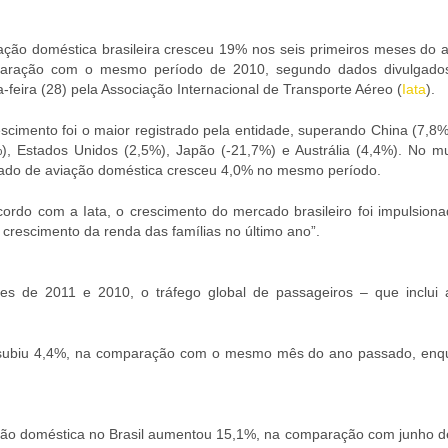
ação doméstica brasileira cresceu 19% nos seis primeiros meses do 
aração com o mesmo período de 2010, segundo dados divulgado
a-feira (28) pela Associação Internacional de Transporte Aéreo (
Iata
).
scimento foi o maior registrado pela entidade, superando China (7,8%
), Estados Unidos (2,5%), Japão (-21,7%) e Austrália (4,4%). No m
ado de aviação doméstica cresceu 4,0% no mesmo período.
ordo com a Iata, o crescimento do mercado brasileiro foi impulsiona
e crescimento da renda das famílias no último ano”.
es de 2011 e 2010, o tráfego global de passageiros – que inclui 
s subiu 4,4%, na comparação com o mesmo mês do ano passado, enq
ção doméstica no Brasil aumentou 15,1%, na comparação com junho d