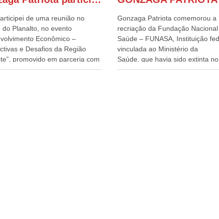
articipei de uma reunião no
Gonzaga Patriota comemorou a
 do Planalto, no evento
recriação da Fundação Nacional
volvimento Econômico –
Saúde – FUNASA, Instituição fed
ctivas e Desafios da Região
vinculada ao Ministério da
te”, promovido em parceria com
Saúde, que havia sido extinta no 
órcio Nordeste. Na pauta do
do terceiro governo do
o, está o plano estratégico de
Presidente Lula, por meio da Me
olvimento sustentável da região,
Provisória alterada e aprovada n
esafios para a elaboração de
quinta-feira, pelo Congresso Nac
cas públicas, que possam
Gonzaga Patriota disse hoje em
onar problemas estruturais
entrevistas, que durante esses 
 estados. O evento contou com
anos, como parlamentar, sempr
ença do Vice-presidente Geraldo
contou com o apoio da FUNASA,
n, que também ocupa o
o desenvolvimento dos seus mun
ério do Desenvolvimento,
e, somente o ano passado, essa
ia, Comércio e Serviços, o ex
Fundação distribuiu mais de três
ador de Pernambuco, agora
bilhões de reais, com suas
ente do Banco do Nordeste,
maravilhosas ações, dentre alas
Câmara, o ex Deputado Federal,
de 500 milhões, foram aplicado
lmente Superintendente da
serviços de melhoria do saneam