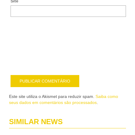
Site
mai
Noti
me
sob
nov
pub
por
e-
mail
Este site utiliza o Akismet para reduzir spam.
Saiba como
seus dados em comentários são processados
.
SIMILAR NEWS