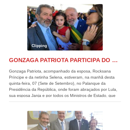
Clipping
GONZAGA PATRIOTA PARTICIPA DO DESFILE DA INDEPENDÊNCIA NO PALANQUE DA PRESIDÊNCIA DA REPÚBLICA E É ABRAÇADO POR LULA E POR GERALDO ALCKMIN.
Gonzaga Patriota, acompanhado da esposa, Rocksana
Príncipe e da netinha Selena, estiveram, na manhã desta
quinta-feira, 07 (Sete de Setembro), no Palanque da
Presidência da República, onde foram abraçados por Lula,
sua esposa Janja e por todos os Ministros de Estado, que
estavam presentes, nos Desfiles da Independência da
República. Gonzaga Patriota que já participou de muitos
outros desfiles, na Esplanada dos Ministérios, disse ter sido
o deste ano, o maior e o mais organizado de todos. “Há
quatro décadas, como Patriota até no nome, participo