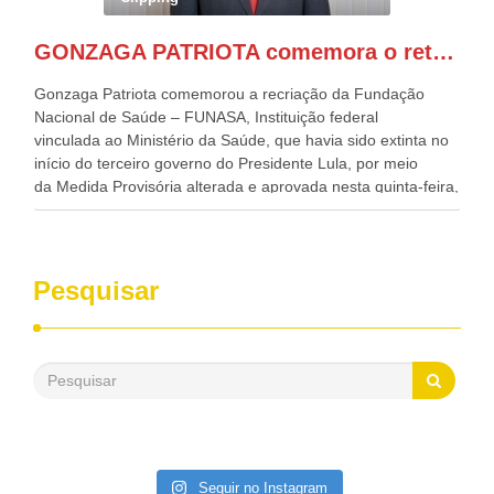
Casa Civil, Rui Costa, e da Integração e do Desenvolvimento
Regional, Waldez Góes, entre outras diversas autoridades
GONZAGA PATRIOTA comemora o retorno da FUNASA
de todo Nordeste que também ajudam a fomentar o
progresso da região.
Gonzaga Patriota comemorou a recriação da Fundação
Nacional de Saúde – FUNASA, Instituição federal
vinculada ao Ministério da Saúde, que havia sido extinta no
início do terceiro governo do Presidente Lula, por meio
da Medida Provisória alterada e aprovada nesta quinta-feira,
pelo Congresso Nacional. Gonzaga Patriota disse hoje em
entrevistas, que durante esses 40 anos, como parlamentar,
sempre contou com o apoio da FUNASA, para o
desenvolvimento dos seus municípios e, somente o ano
Pesquisar
passado, essa Fundação distribuiu mais de três bilhões de
reais, com suas maravilhosas ações, dentre alas, mais de
500 milhões, foram aplicados em serviços de melhoria do
saneamento básico, em pequenas comunidades rurais.
Patriota disse ainda que, mesmo sem mandato,
contribuiu muito na Câmara dos Deputados, para a retirada
da extinção da FUNASA, nessa Medida Provisória do
Executivo, aprovada ontem.
Seguir no Instagram