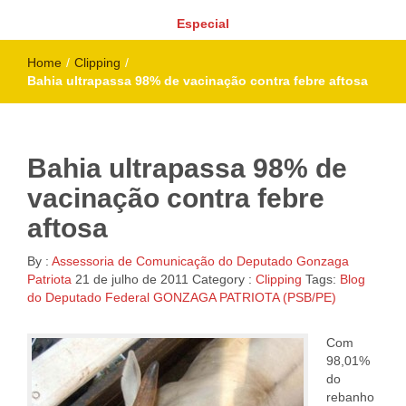
Especial
Home
/
Clipping
/
Bahia ultrapassa 98% de vacinação contra febre aftosa
Bahia ultrapassa 98% de
vacinação contra febre
aftosa
By :
Assessoria de Comunicação do Deputado Gonzaga
Patriota
21 de julho de 2011
Category :
Clipping
Tags:
Blog
do Deputado Federal GONZAGA PATRIOTA (PSB/PE)
Com
98,01%
do
rebanho