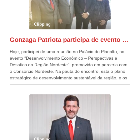
anualmente dos desfiles de Sete de Setembro, na
Esplanada dos Ministérios, em Brasília. Este ano, o governo
preparou espaços com cadeiras e coberturas, para 30.000
pessoas, só que o número de Patriotas Brasileiros
Clipping
Independentes, dobrou na Esplanada. Eu, Lula e os
presentes, ficamos muito felizes com isto”, disse Gonzaga
Gonzaga Patriota participa de evento em prol do desenvolvimento do Nordeste
Patriota.
Hoje, participei de uma reunião no Palácio do Planalto, no
evento “Desenvolvimento Econômico – Perspectivas e
Desafios da Região Nordeste”, promovido em parceria com
o Consórcio Nordeste. Na pauta do encontro, está o plano
estratégico de desenvolvimento sustentável da região, e os
desafios para a elaboração de políticas públicas, que
possam solucionar problemas estruturais nesses estados. O
evento contou com a presença do Vice-presidente Geraldo
Alckmin, que também ocupa o Ministério do
Desenvolvimento, Indústria, Comércio e Serviços, o ex
governador de Pernambuco, agora Presidente do Banco do
Nordeste, Paulo Câmara, o ex Deputado Federal, e
atualmente Superintendente da SUDENE, Danilo Cabral, da
Governadora de Pernambuco, Raquel Lyra, os ministros da
Clipping