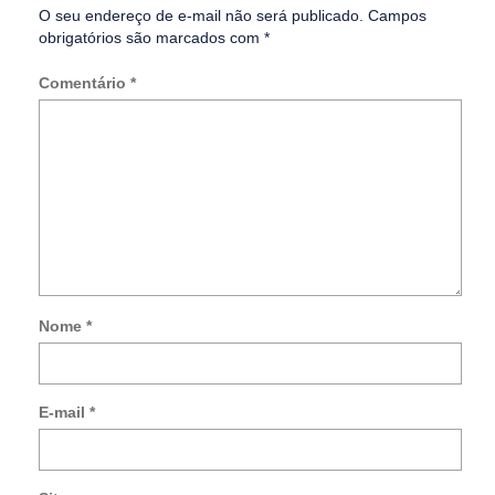
O seu endereço de e-mail não será publicado.
Campos
obrigatórios são marcados com
*
Comentário
*
Nome
*
Not
me
so
E-mail
*
no
co
po
e-