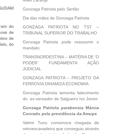
Maio Laranja
a SUDAM
Gonzaga Patriota pelo Sertão
Dia das mães de Gonzaga Patriota
aram do
GONZAGA PATRIOTA NO TST –
José de
TRIBUNAL SUPERIOR DO TRABALHO
tino de
Gonzaga Patriota pode reassumir o
elo, do
mandato
TRANSNORDESTINA – MATÉRIA DE ‘O
PODER’ FUNDAMENTA AÇÃO
JUDICIAL
GONZAGA PATRIOTA – PROJETO DA
FERROVIA DINAMIZA ECONOMIA
Gonzaga Patriota lamenta falecimento
do ex-vereador de Salgueiro Ivo Júnior
Gonzaga Patriota parabeniza Márcia
Conrado pela presidência da Amupe
Valmir Tunu comemora chegada de
retroescavadeira que conseguiu através