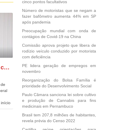
cinco pontos facultativos
Número de motoristas que se negam a
fazer bafômetro aumenta 44% em SP
após pandemia
Preocupação mundial com onda de
contágios de Covid-19 na China
Comissão aprova projeto que libera de
rodízio veículo conduzido por motorista
com deficiência
PE lidera geração de empregos em
GONZAGA PATRIOTA comemora o retorno da FUNASA
novembro
Reorganização do Bolsa Família é
 de
prioridade do Desenvolvimento Social
eral
Paulo Câmara sanciona lei sobre cultivo
e produção de Cannabis para fins
início
medicinais em Pernambuco
dida
Brasil tem 207,8 milhões de habitantes,
revela prévia do Censo 2022
esta
ional.
Cartilha reúne orientações para