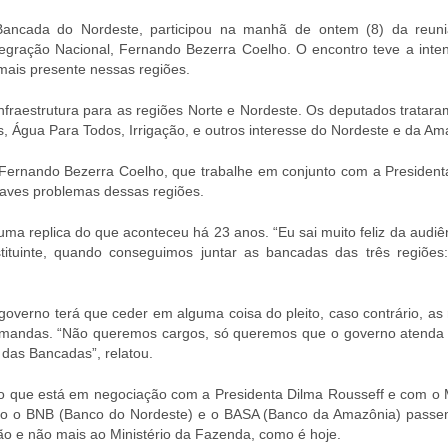
Bancada do Nordeste, participou na manhã de ontem (8) da reun
egração Nacional, Fernando Bezerra Coelho. O encontro teve a inte
mais presente nessas regiões.
nfraestrutura para as regiões Norte e Nordeste. Os deputados tratara
, Água Para Todos, Irrigação, e outros interesse do Nordeste e da Am
, Fernando Bezerra Coelho, que trabalhe em conjunto com a President
raves problemas dessas regiões.
uma replica do que aconteceu há 23 anos. “Eu sai muito feliz da audiê
ituinte, quando conseguimos juntar as bancadas das três regiões:
overno terá que ceder em alguma coisa do pleito, caso contrário, as 
demandas. “Não queremos cargos, só queremos que o governo atenda
o das Bancadas”, relatou.
o que está em negociação com a Presidenta Dilma Rousseff e com o M
mo o BNB (Banco do Nordeste) e o BASA (Banco da Amazônia) passe
ão e não mais ao Ministério da Fazenda, como é hoje.