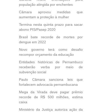
população atingida por enchentes
40
Câmara aprovou medidas que
e
aumentam a proteção à mulher
 para
icípios
Termina nesta quinta prazo para sacar
abono PIS/Pasep 2020
Brasil bate recorde de mortes por
dengue em 2022
, mais
Novo governo terá como desafio
s em
recompor orçamento da educação
ento
des
Entidades históricas de Pernambuco
, mesmo
receberão verba por meio de
na
subvenção social
etirada
Paulo Câmara sanciona leis que
Medida
fortalecem advocacia pernambucana
da
Mega da Virada deve pagar prêmio
recorde de R$ 500 milhões, estima
caixa
Ministério da Justiça autoriza ação da