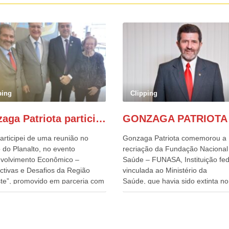
ping
Clipping
Gonzaga Patriota participa de evento em prol do desenvolvimento do Nordeste
articipei de uma reunião no
Gonzaga Patriota comemorou a
 do Planalto, no evento
recriação da Fundação Nacional
volvimento Econômico –
Saúde – FUNASA, Instituição fed
ctivas e Desafios da Região
vinculada ao Ministério da
te”, promovido em parceria com
Saúde, que havia sido extinta no 
órcio Nordeste. Na pauta do
do terceiro governo do
o, está o plano estratégico de
Presidente Lula, por meio da Me
olvimento sustentável da região,
Provisória alterada e aprovada n
esafios para a elaboração de
quinta-feira, pelo Congresso Nac