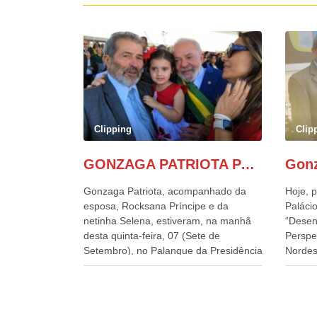
Clipping
Clip
GONZAGA PATRIOTA PARTICIPA DO DESFILE DA INDEPENDÊNCIA NO PALANQUE DA PRESIDÊNCIA DA REPÚBLICA E É ABRAÇADO POR LULA E POR GERALDO ALCKMIN.
Gonzaga Patriota, acompanhado da
Hoje, p
esposa, Rocksana Príncipe e da
Palácio
netinha Selena, estiveram, na manhã
“Desen
desta quinta-feira, 07 (Sete de
Perspe
Setembro), no Palanque da Presidência
Nordes
da República, onde foram abraçados
o Cons
por Lula, sua esposa Janja e por todos
encontr
os Ministros de Estado, que estavam
desenv
presentes, nos Desfiles da
e os d