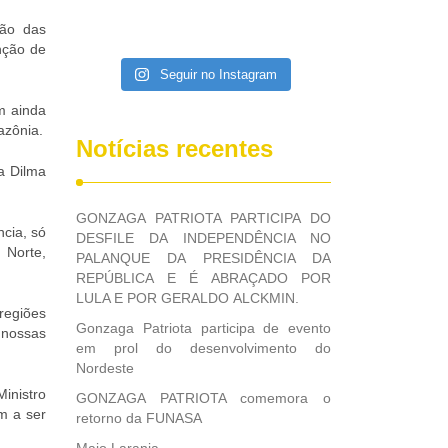
ião das
nção de
Seguir no Instagram
m ainda
azônia.
Notícias recentes
a Dilma
GONZAGA PATRIOTA PARTICIPA DO
ncia, só
DESFILE DA INDEPENDÊNCIA NO
 Norte,
PALANQUE DA PRESIDÊNCIA DA
REPÚBLICA E É ABRAÇADO POR
LULA E POR GERALDO ALCKMIN.
regiões
Gonzaga Patriota participa de evento
 nossas
em prol do desenvolvimento do
Nordeste
inistro
GONZAGA PATRIOTA comemora o
m a ser
retorno da FUNASA