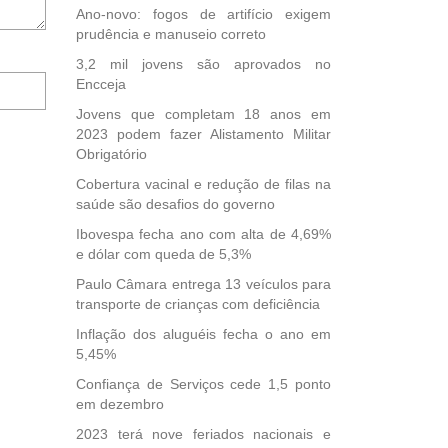
Ano-novo: fogos de artifício exigem
prudência e manuseio correto
3,2 mil jovens são aprovados no
Notifique-
Encceja
me
Jovens que completam 18 anos em
sobre
2023 podem fazer Alistamento Militar
novos
Obrigatório
comentários
por
Cobertura vacinal e redução de filas na
e-
saúde são desafios do governo
mail.
Ibovespa fecha ano com alta de 4,69%
e dólar com queda de 5,3%
Paulo Câmara entrega 13 veículos para
transporte de crianças com deficiência
Inflação dos aluguéis fecha o ano em
5,45%
Confiança de Serviços cede 1,5 ponto
em dezembro
2023 terá nove feriados nacionais e