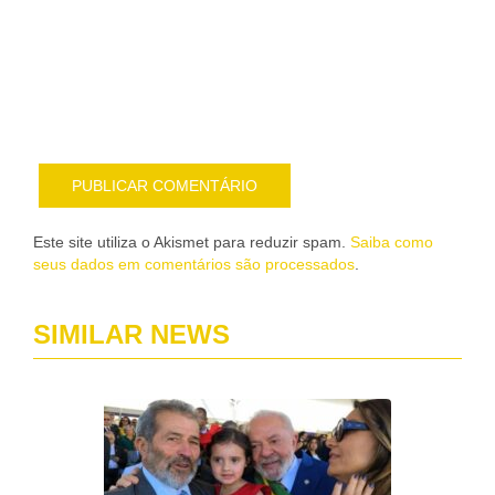
sob
nov
pub
por
e-
mail
Este site utiliza o Akismet para reduzir spam.
Saiba como
seus dados em comentários são processados
.
SIMILAR NEWS