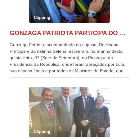
Clipping
GONZAGA PATRIOTA PARTICIPA DO DESFILE DA INDEPENDÊNCIA NO PALANQUE DA PRESIDÊNCIA DA REPÚBLICA E É ABRAÇADO POR LULA E POR GERALDO ALCKMIN.
Gonzaga Patriota, acompanhado da esposa, Rocksana
Príncipe e da netinha Selena, estiveram, na manhã desta
quinta-feira, 07 (Sete de Setembro), no Palanque da
Presidência da República, onde foram abraçados por Lula,
sua esposa Janja e por todos os Ministros de Estado, que
estavam presentes, nos Desfiles da Independência da
República. Gonzaga Patriota que já participou de muitos
outros desfiles, na Esplanada dos Ministérios, disse ter sido
o deste ano, o maior e o mais organizado de todos. “Há
quatro décadas, como Patriota até no nome, participo
anualmente dos desfiles de Sete de Setembro, na
Esplanada dos Ministérios, em Brasília. Este ano, o governo
preparou espaços com cadeiras e coberturas, para 30.000
pessoas, só que o número de Patriotas Brasileiros
Clipping
Independentes, dobrou na Esplanada. Eu, Lula e os