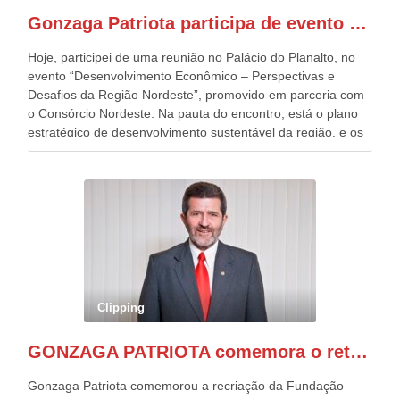
presentes, ficamos muito felizes com isto”, disse Gonzaga
Gonzaga Patriota participa de evento em prol do desenvolvimento do Nordeste
Patriota.
Hoje, participei de uma reunião no Palácio do Planalto, no
evento “Desenvolvimento Econômico – Perspectivas e
Desafios da Região Nordeste”, promovido em parceria com
o Consórcio Nordeste. Na pauta do encontro, está o plano
estratégico de desenvolvimento sustentável da região, e os
desafios para a elaboração de políticas públicas, que
possam solucionar problemas estruturais nesses estados. O
evento contou com a presença do Vice-presidente Geraldo
Alckmin, que também ocupa o Ministério do
Desenvolvimento, Indústria, Comércio e Serviços, o ex
governador de Pernambuco, agora Presidente do Banco do
Nordeste, Paulo Câmara, o ex Deputado Federal, e
atualmente Superintendente da SUDENE, Danilo Cabral, da
Governadora de Pernambuco, Raquel Lyra, os ministros da
Clipping
Casa Civil, Rui Costa, e da Integração e do Desenvolvimento
Regional, Waldez Góes, entre outras diversas autoridades
GONZAGA PATRIOTA comemora o retorno da FUNASA
de todo Nordeste que também ajudam a fomentar o
progresso da região.
Gonzaga Patriota comemorou a recriação da Fundação