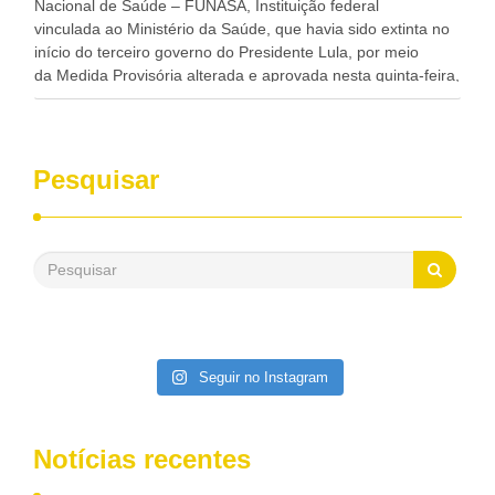
Nacional de Saúde – FUNASA, Instituição federal
vinculada ao Ministério da Saúde, que havia sido extinta no
início do terceiro governo do Presidente Lula, por meio
da Medida Provisória alterada e aprovada nesta quinta-feira,
pelo Congresso Nacional. Gonzaga Patriota disse hoje em
entrevistas, que durante esses 40 anos, como parlamentar,
sempre contou com o apoio da FUNASA, para o
desenvolvimento dos seus municípios e, somente o ano
Pesquisar
passado, essa Fundação distribuiu mais de três bilhões de
reais, com suas maravilhosas ações, dentre alas, mais de
500 milhões, foram aplicados em serviços de melhoria do
saneamento básico, em pequenas comunidades rurais.
Patriota disse ainda que, mesmo sem mandato,
contribuiu muito na Câmara dos Deputados, para a retirada
da extinção da FUNASA, nessa Medida Provisória do
Executivo, aprovada ontem.
Seguir no Instagram
Notícias recentes