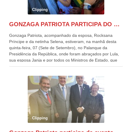
Clipping
GONZAGA PATRIOTA PARTICIPA DO DESFILE DA INDEPENDÊNCIA NO PALANQUE DA PRESIDÊNCIA DA REPÚBLICA E É ABRAÇADO POR LULA E POR GERALDO ALCKMIN.
Gonzaga Patriota, acompanhado da esposa, Rocksana
Príncipe e da netinha Selena, estiveram, na manhã desta
quinta-feira, 07 (Sete de Setembro), no Palanque da
Presidência da República, onde foram abraçados por Lula,
sua esposa Janja e por todos os Ministros de Estado, que
estavam presentes, nos Desfiles da Independência da
República. Gonzaga Patriota que já participou de muitos
outros desfiles, na Esplanada dos Ministérios, disse ter sido
o deste ano, o maior e o mais organizado de todos. “Há
quatro décadas, como Patriota até no nome, participo
anualmente dos desfiles de Sete de Setembro, na
Esplanada dos Ministérios, em Brasília. Este ano, o governo
preparou espaços com cadeiras e coberturas, para 30.000
pessoas, só que o número de Patriotas Brasileiros
Clipping
Independentes, dobrou na Esplanada. Eu, Lula e os
presentes, ficamos muito felizes com isto”, disse Gonzaga