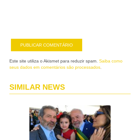
nov
pub
por
e-
mail
Este site utiliza o Akismet para reduzir spam.
Saiba como
seus dados em comentários são processados
.
SIMILAR NEWS