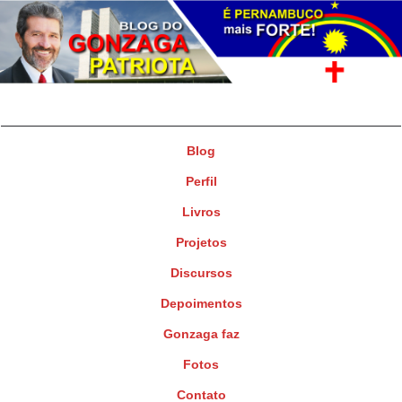
Gonzaga Patriota
Deputado Federal
Blog
Perfil
Livros
Projetos
Discursos
Depoimentos
Gonzaga faz
Fotos
Contato