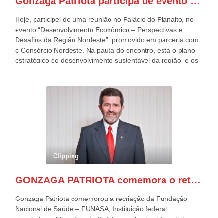
Gonzaga Patriota participa de evento em prol do desenvolvimento do Nordeste
Patriota.
Hoje, participei de uma reunião no Palácio do Planalto, no
evento “Desenvolvimento Econômico – Perspectivas e
Desafios da Região Nordeste”, promovido em parceria com
o Consórcio Nordeste. Na pauta do encontro, está o plano
estratégico de desenvolvimento sustentável da região, e os
desafios para a elaboração de políticas públicas, que
possam solucionar problemas estruturais nesses estados. O
evento contou com a presença do Vice-presidente Geraldo
Alckmin, que também ocupa o Ministério do
Desenvolvimento, Indústria, Comércio e Serviços, o ex
governador de Pernambuco, agora Presidente do Banco do
Nordeste, Paulo Câmara, o ex Deputado Federal, e
atualmente Superintendente da SUDENE, Danilo Cabral, da
Governadora de Pernambuco, Raquel Lyra, os ministros da
Clipping
Casa Civil, Rui Costa, e da Integração e do Desenvolvimento
Regional, Waldez Góes, entre outras diversas autoridades
GONZAGA PATRIOTA comemora o retorno da FUNASA
de todo Nordeste que também ajudam a fomentar o
progresso da região.
Gonzaga Patriota comemorou a recriação da Fundação
Nacional de Saúde – FUNASA, Instituição federal