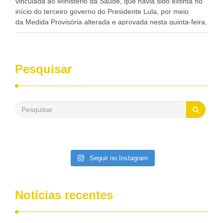
vinculada ao Ministério da Saúde, que havia sido extinta no
início do terceiro governo do Presidente Lula, por meio
da Medida Provisória alterada e aprovada nesta quinta-feira,
pelo Congresso Nacional. Gonzaga Patriota disse hoje em
entrevistas, que durante esses 40 anos, como parlamentar,
sempre contou com o apoio da FUNASA, para o
desenvolvimento dos seus municípios e, somente o ano
Pesquisar
passado, essa Fundação distribuiu mais de três bilhões de
reais, com suas maravilhosas ações, dentre alas, mais de
500 milhões, foram aplicados em serviços de melhoria do
saneamento básico, em pequenas comunidades rurais.
Patriota disse ainda que, mesmo sem mandato,
contribuiu muito na Câmara dos Deputados, para a retirada
da extinção da FUNASA, nessa Medida Provisória do
Executivo, aprovada ontem.
Seguir no Instagram
Notícias recentes