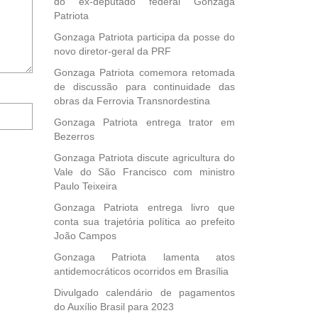
do ex-deputado federal Gonzaga
Patriota
Gonzaga Patriota participa da posse do
novo diretor-geral da PRF
Gonzaga Patriota comemora retomada
de discussão para continuidade das
obras da Ferrovia Transnordestina
Notifique-
me
Gonzaga Patriota entrega trator em
sobre
Bezerros
novos
Gonzaga Patriota discute agricultura do
comentários
Vale do São Francisco com ministro
por
Paulo Teixeira
e-
mail.
Gonzaga Patriota entrega livro que
conta sua trajetória política ao prefeito
João Campos
Gonzaga Patriota lamenta atos
antidemocráticos ocorridos em Brasília
Divulgado calendário de pagamentos
do Auxílio Brasil para 2023