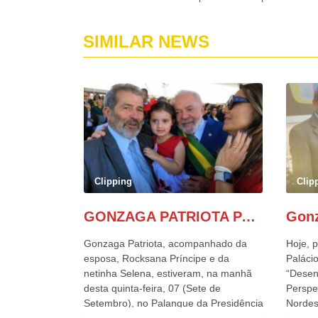
SIMILAR NEWS
Clipping
Clip
GONZAGA PATRIOTA PARTICIPA DO DESFILE DA INDEPENDÊNCIA NO PALANQUE DA PRESIDÊNCIA DA REPÚBLICA E É ABRAÇADO POR LULA E POR GERALDO ALCKMIN.
Gonzaga Patriota, acompanhado da
Hoje, p
esposa, Rocksana Príncipe e da
Palácio
netinha Selena, estiveram, na manhã
“Desen
desta quinta-feira, 07 (Sete de
Perspe
Setembro), no Palanque da Presidência
Nordes