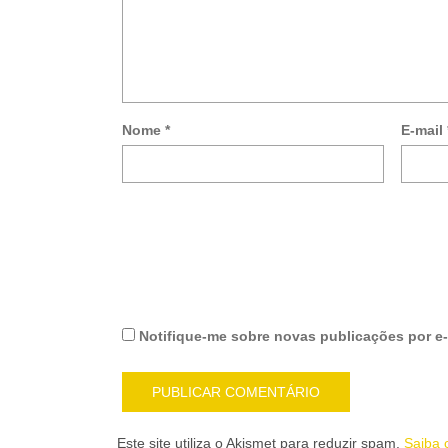
Nome
*
E-mail
Notifique-me sobre novas publicações por e-
Este site utiliza o Akismet para reduzir spam.
Saiba 