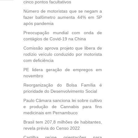
cinco pontos facultativos
dida
Número de motoristas que se negam a
esta
fazer bafômetro aumenta 44% em SP
ional.
após pandemia
40
Preocupação mundial com onda de
e
contágios de Covid-19 na China
 para
Comissão aprova projeto que libera de
icípios
rodízio veículo conduzido por motorista
com deficiência
PE lidera geração de empregos em
novembro
, mais
s em
Reorganização do Bolsa Família é
ento
prioridade do Desenvolvimento Social
des
Paulo Câmara sanciona lei sobre cultivo
, mesmo
e produção de Cannabis para fins
na
medicinais em Pernambuco
etirada
Brasil tem 207,8 milhões de habitantes,
Medida
revela prévia do Censo 2022
da
Cartilha reúne orientações para