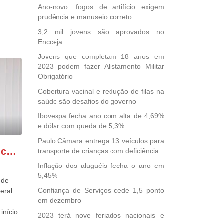
Ano-novo: fogos de artifício exigem
prudência e manuseio correto
3,2 mil jovens são aprovados no
Encceja
Jovens que completam 18 anos em
2023 podem fazer Alistamento Militar
Obrigatório
Cobertura vacinal e redução de filas na
saúde são desafios do governo
Ibovespa fecha ano com alta de 4,69%
e dólar com queda de 5,3%
Paulo Câmara entrega 13 veículos para
GONZAGA PATRIOTA comemora o retorno da FUNASA
transporte de crianças com deficiência
Inflação dos aluguéis fecha o ano em
5,45%
 de
Confiança de Serviços cede 1,5 ponto
eral
em dezembro
início
2023 terá nove feriados nacionais e