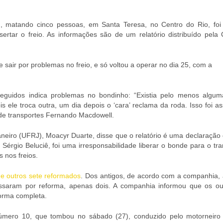
 matando cinco pessoas, em Santa Teresa, no Centro do Rio, foi
tar o freio. As informações são de um relatório distribuído pela C
sair por problemas no freio, e só voltou a operar no dia 25, com a
seguidos indica problemas no bondinho: “Existia pelo menos algum
s ele troca outra, um dia depois o ‘cara’ reclama da roda. Isso foi a
 de transportes Fernando Macdowell.
eiro (UFRJ), Moacyr Duarte, disse que o relatório é uma declaração d
Sérgio Beluciê, foi uma irresponsabilidade liberar o bonde para o tr
 nos freios.
 e outros sete reformados
. Dos antigos, de acordo com a companhia,
assaram por reforma, apenas dois. A companhia informou que os ou
orma completa.
úmero 10, que tombou no sábado (27), conduzido pelo motorneiro