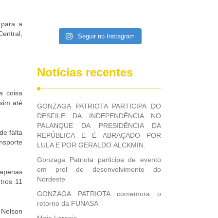
 para a
entral,
Seguir no Instagram
Notícias recentes
a coisa
ssim até
GONZAGA PATRIOTA PARTICIPA DO
DESFILE DA INDEPENDÊNCIA NO
PALANQUE DA PRESIDÊNCIA DA
e falta
REPÚBLICA E É ABRAÇADO POR
ansporte
LULA E POR GERALDO ALCKMIN.
Gonzaga Patriota participa de evento
em prol do desenvolvimento do
 apenas
Nordeste
tros 11
GONZAGA PATRIOTA comemora o
retorno da FUNASA
 Nelson