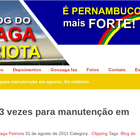
Gonzaga Patriota
os
Depoimentos
Gonzaga faz
Fotos
Contato
Es
para manutenção em agosto, diz relatório
13 vezes para manutenção em
ga Patriota
31 de agosto de 2011
Category :
Clipping
Tags:
Blog do