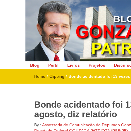
Deputado Federal
Blog
Perfil
Livros
Projetos
Discurs
Home
/
Clipping
/
Bonde acidentado foi 13 vezes 
Bonde acidentado foi 
agosto, diz relatório
By :
Assessoria de Comunicação do Deputado Gonza
Deputado Federal GONZAGA PATRIOTA (PSB/PE)