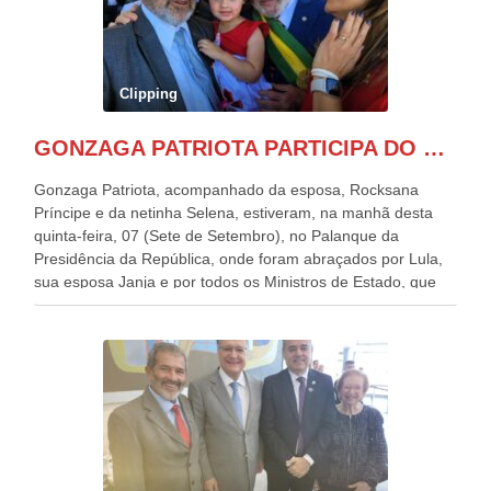
Clipping
GONZAGA PATRIOTA PARTICIPA DO DESFILE DA INDEPENDÊNCIA NO PALANQUE DA PRESIDÊNCIA DA REPÚBLICA E É ABRAÇADO POR LULA E POR GERALDO ALCKMIN.
Gonzaga Patriota, acompanhado da esposa, Rocksana
Príncipe e da netinha Selena, estiveram, na manhã desta
quinta-feira, 07 (Sete de Setembro), no Palanque da
Presidência da República, onde foram abraçados por Lula,
sua esposa Janja e por todos os Ministros de Estado, que
estavam presentes, nos Desfiles da Independência da
República. Gonzaga Patriota que já participou de muitos
outros desfiles, na Esplanada dos Ministérios, disse ter sido
o deste ano, o maior e o mais organizado de todos. “Há
quatro décadas, como Patriota até no nome, participo
anualmente dos desfiles de Sete de Setembro, na
Esplanada dos Ministérios, em Brasília. Este ano, o governo
preparou espaços com cadeiras e coberturas, para 30.000
pessoas, só que o número de Patriotas Brasileiros