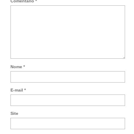
Comentário
*
Nome
*
Not
me
so
E-mail
*
no
co
po
e-
Site
mai