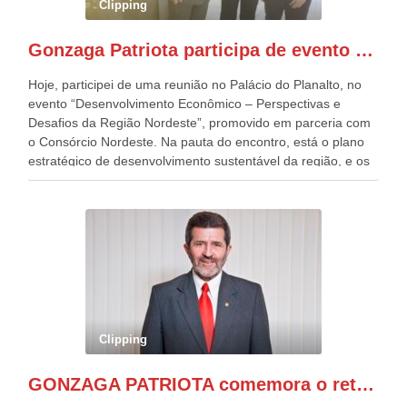
Clipping
Independentes, dobrou na Esplanada. Eu, Lula e os
presentes, ficamos muito felizes com isto”, disse Gonzaga
Gonzaga Patriota participa de evento em prol do desenvolvimento do Nordeste
Patriota.
Hoje, participei de uma reunião no Palácio do Planalto, no
evento “Desenvolvimento Econômico – Perspectivas e
Desafios da Região Nordeste”, promovido em parceria com
o Consórcio Nordeste. Na pauta do encontro, está o plano
estratégico de desenvolvimento sustentável da região, e os
desafios para a elaboração de políticas públicas, que
possam solucionar problemas estruturais nesses estados. O
evento contou com a presença do Vice-presidente Geraldo
Alckmin, que também ocupa o Ministério do
Desenvolvimento, Indústria, Comércio e Serviços, o ex
governador de Pernambuco, agora Presidente do Banco do
Nordeste, Paulo Câmara, o ex Deputado Federal, e
atualmente Superintendente da SUDENE, Danilo Cabral, da
Governadora de Pernambuco, Raquel Lyra, os ministros da
Clipping
Casa Civil, Rui Costa, e da Integração e do Desenvolvimento
Regional, Waldez Góes, entre outras diversas autoridades
GONZAGA PATRIOTA comemora o retorno da FUNASA
de todo Nordeste que também ajudam a fomentar o