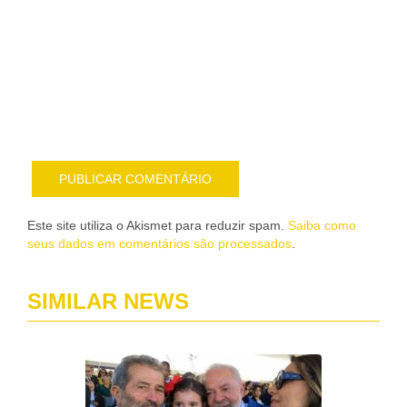
Noti
me
sob
nov
pub
por
e-
mail
Este site utiliza o Akismet para reduzir spam.
Saiba como
seus dados em comentários são processados
.
SIMILAR NEWS