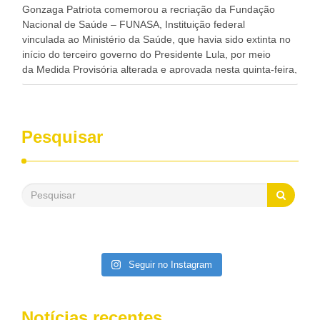
progresso da região.
Gonzaga Patriota comemorou a recriação da Fundação
Nacional de Saúde – FUNASA, Instituição federal
vinculada ao Ministério da Saúde, que havia sido extinta no
início do terceiro governo do Presidente Lula, por meio
da Medida Provisória alterada e aprovada nesta quinta-feira,
pelo Congresso Nacional. Gonzaga Patriota disse hoje em
entrevistas, que durante esses 40 anos, como parlamentar,
sempre contou com o apoio da FUNASA, para o
desenvolvimento dos seus municípios e, somente o ano
Pesquisar
passado, essa Fundação distribuiu mais de três bilhões de
reais, com suas maravilhosas ações, dentre alas, mais de
500 milhões, foram aplicados em serviços de melhoria do
saneamento básico, em pequenas comunidades rurais.
Patriota disse ainda que, mesmo sem mandato,
contribuiu muito na Câmara dos Deputados, para a retirada
da extinção da FUNASA, nessa Medida Provisória do
Executivo, aprovada ontem.
Seguir no Instagram
Notícias recentes