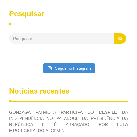
sempre contou com o apoio da FUNASA, para o
desenvolvimento dos seus municípios e, somente o ano
Pesquisar
passado, essa Fundação distribuiu mais de três bilhões de
reais, com suas maravilhosas ações, dentre alas, mais de
500 milhões, foram aplicados em serviços de melhoria do
saneamento básico, em pequenas comunidades rurais.
Patriota disse ainda que, mesmo sem mandato,
contribuiu muito na Câmara dos Deputados, para a retirada
da extinção da FUNASA, nessa Medida Provisória do
Executivo, aprovada ontem.
Seguir no Instagram
Notícias recentes
GONZAGA PATRIOTA PARTICIPA DO DESFILE DA
INDEPENDÊNCIA NO PALANQUE DA PRESIDÊNCIA DA
REPÚBLICA E É ABRAÇADO POR LULA
E POR GERALDO ALCKMIN.