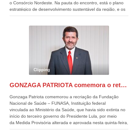
o Consórcio Nordeste. Na pauta do encontro, está o plano
estratégico de desenvolvimento sustentável da região, e os
desafios para a elaboração de políticas públicas, que
possam solucionar problemas estruturais nesses estados. O
evento contou com a presença do Vice-presidente Geraldo
Alckmin, que também ocupa o Ministério do
Desenvolvimento, Indústria, Comércio e Serviços, o ex
governador de Pernambuco, agora Presidente do Banco do
Nordeste, Paulo Câmara, o ex Deputado Federal, e
atualmente Superintendente da SUDENE, Danilo Cabral, da
Governadora de Pernambuco, Raquel Lyra, os ministros da
Clipping
Casa Civil, Rui Costa, e da Integração e do Desenvolvimento
Regional, Waldez Góes, entre outras diversas autoridades
GONZAGA PATRIOTA comemora o retorno da FUNASA
de todo Nordeste que também ajudam a fomentar o
progresso da região.
Gonzaga Patriota comemorou a recriação da Fundação
Nacional de Saúde – FUNASA, Instituição federal
vinculada ao Ministério da Saúde, que havia sido extinta no
início do terceiro governo do Presidente Lula, por meio
da Medida Provisória alterada e aprovada nesta quinta-feira,
pelo Congresso Nacional. Gonzaga Patriota disse hoje em
entrevistas, que durante esses 40 anos, como parlamentar,