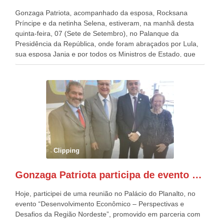
Gonzaga Patriota, acompanhado da esposa, Rocksana
Príncipe e da netinha Selena, estiveram, na manhã desta
quinta-feira, 07 (Sete de Setembro), no Palanque da
Presidência da República, onde foram abraçados por Lula,
sua esposa Janja e por todos os Ministros de Estado, que
estavam presentes, nos Desfiles da Independência da
República. Gonzaga Patriota que já participou de muitos
outros desfiles, na Esplanada dos Ministérios, disse ter sido
o deste ano, o maior e o mais organizado de todos. “Há
quatro décadas, como Patriota até no nome, participo
anualmente dos desfiles de Sete de Setembro, na
Esplanada dos Ministérios, em Brasília. Este ano, o governo
preparou espaços com cadeiras e coberturas, para 30.000
pessoas, só que o número de Patriotas Brasileiros
Clipping
Independentes, dobrou na Esplanada. Eu, Lula e os
presentes, ficamos muito felizes com isto”, disse Gonzaga
Gonzaga Patriota participa de evento em prol do desenvolvimento do Nordeste
Patriota.
Hoje, participei de uma reunião no Palácio do Planalto, no
evento “Desenvolvimento Econômico – Perspectivas e
Desafios da Região Nordeste”, promovido em parceria com