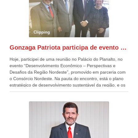
quatro décadas, como Patriota até no nome, participo
anualmente dos desfiles de Sete de Setembro, na
Esplanada dos Ministérios, em Brasília. Este ano, o governo
preparou espaços com cadeiras e coberturas, para 30.000
pessoas, só que o número de Patriotas Brasileiros
Clipping
Independentes, dobrou na Esplanada. Eu, Lula e os
presentes, ficamos muito felizes com isto”, disse Gonzaga
Gonzaga Patriota participa de evento em prol do desenvolvimento do Nordeste
Patriota.
Hoje, participei de uma reunião no Palácio do Planalto, no
evento “Desenvolvimento Econômico – Perspectivas e
Desafios da Região Nordeste”, promovido em parceria com
o Consórcio Nordeste. Na pauta do encontro, está o plano
estratégico de desenvolvimento sustentável da região, e os
desafios para a elaboração de políticas públicas, que
possam solucionar problemas estruturais nesses estados. O
evento contou com a presença do Vice-presidente Geraldo
Alckmin, que também ocupa o Ministério do
Desenvolvimento, Indústria, Comércio e Serviços, o ex
governador de Pernambuco, agora Presidente do Banco do
Nordeste, Paulo Câmara, o ex Deputado Federal, e
atualmente Superintendente da SUDENE, Danilo Cabral, da