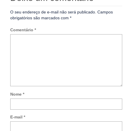
O seu endereço de e-mail não será publicado.
Campos
obrigatórios são marcados com
*
Comentário
*
Nome
*
Not
me
so
E-mail
*
no
co
po