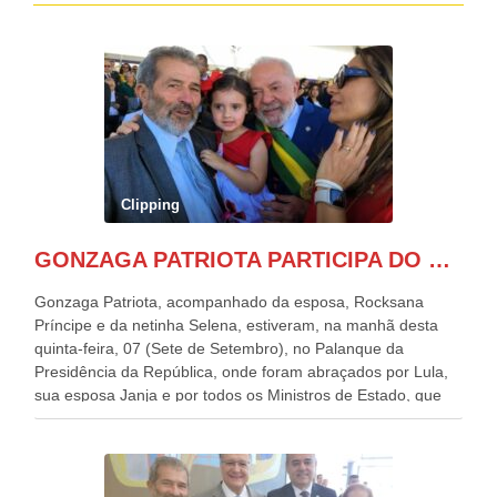
Clipping
GONZAGA PATRIOTA PARTICIPA DO DESFILE DA INDEPENDÊNCIA NO PALANQUE DA PRESIDÊNCIA DA REPÚBLICA E É ABRAÇADO POR LULA E POR GERALDO ALCKMIN.
Gonzaga Patriota, acompanhado da esposa, Rocksana
Príncipe e da netinha Selena, estiveram, na manhã desta
quinta-feira, 07 (Sete de Setembro), no Palanque da
Presidência da República, onde foram abraçados por Lula,
sua esposa Janja e por todos os Ministros de Estado, que
estavam presentes, nos Desfiles da Independência da
República. Gonzaga Patriota que já participou de muitos
outros desfiles, na Esplanada dos Ministérios, disse ter sido
o deste ano, o maior e o mais organizado de todos. “Há