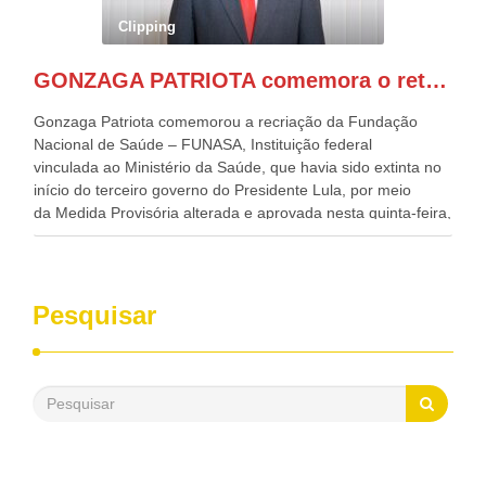
Governadora de Pernambuco, Raquel Lyra, os ministros da
Clipping
Casa Civil, Rui Costa, e da Integração e do Desenvolvimento
Regional, Waldez Góes, entre outras diversas autoridades
GONZAGA PATRIOTA comemora o retorno da FUNASA
de todo Nordeste que também ajudam a fomentar o
progresso da região.
Gonzaga Patriota comemorou a recriação da Fundação
Nacional de Saúde – FUNASA, Instituição federal
vinculada ao Ministério da Saúde, que havia sido extinta no
início do terceiro governo do Presidente Lula, por meio
da Medida Provisória alterada e aprovada nesta quinta-feira,
pelo Congresso Nacional. Gonzaga Patriota disse hoje em
entrevistas, que durante esses 40 anos, como parlamentar,
sempre contou com o apoio da FUNASA, para o
desenvolvimento dos seus municípios e, somente o ano
Pesquisar
passado, essa Fundação distribuiu mais de três bilhões de
reais, com suas maravilhosas ações, dentre alas, mais de
500 milhões, foram aplicados em serviços de melhoria do
saneamento básico, em pequenas comunidades rurais.
Patriota disse ainda que, mesmo sem mandato,
contribuiu muito na Câmara dos Deputados, para a retirada
da extinção da FUNASA, nessa Medida Provisória do
Executivo, aprovada ontem.