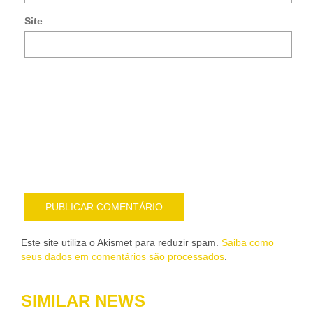
e-
Site
mai
Noti
me
sob
nov
pub
por
e-
mail
Este site utiliza o Akismet para reduzir spam.
Saiba como
seus dados em comentários são processados
.
SIMILAR NEWS