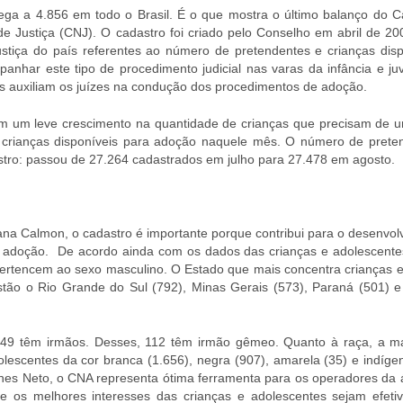
ga a 4.856 em todo o Brasil. É o que mostra o último balanço do C
e Justiça (CNJ). O cadastro foi criado pelo Conselho em abril de 20
ustiça do país referentes ao número de pretendentes e crianças disp
nhar este tipo de procedimento judicial nas varas da infância e ju
es auxiliam os juízes na condução dos procedimentos de adoção.
am um leve crescimento na quantidade de crianças que precisam de 
0 crianças disponíveis para adoção naquele mês. O número de prete
ro: passou de 27.264 cadastrados em julho para 27.478 em agosto.
liana Calmon, o cadastro é importante porque contribui para o desenvo
e a adoção. De acordo ainda com os dados das crianças e adolescente
pertencem ao sexo masculino. O Estado que mais concentra crianças e
stão o Rio Grande do Sul (792), Minas Gerais (573), Paraná (501) e
.749 têm irmãos. Desses, 112 têm irmão gêmeo. Quanto à raça, a ma
lescentes da cor branca (1.656), negra (907), amarela (35) e indígen
anhes Neto, o CNA representa ótima ferramenta para os operadores da 
 que os melhores interesses das crianças e adolescentes sejam efeti