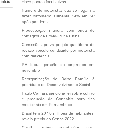
início
cinco pontos facultativos
Número de motoristas que se negam a
dida
fazer bafômetro aumenta 44% em SP
esta
após pandemia
ional.
Preocupação mundial com onda de
contágios de Covid-19 na China
40
e
Comissão aprova projeto que libera de
 para
rodízio veículo conduzido por motorista
icípios
com deficiência
PE lidera geração de empregos em
novembro
Reorganização do Bolsa Família é
, mais
prioridade do Desenvolvimento Social
s em
ento
Paulo Câmara sanciona lei sobre cultivo
des
e produção de Cannabis para fins
, mesmo
medicinais em Pernambuco
na
Brasil tem 207,8 milhões de habitantes,
etirada
revela prévia do Censo 2022
Medida
da
Cartilha reúne orientações para