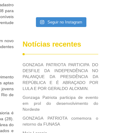
adastro
08 para
oníveis
Seguir no Instagram
ventude
um novo
Notícias recentes
ndentes
GONZAGA PATRIOTA PARTICIPA DO
DESFILE DA INDEPENDÊNCIA NO
PALANQUE DA PRESIDÊNCIA DA
lvimento
REPÚBLICA E É ABRAÇADO POR
s aptas
LULA E POR GERALDO ALCKMIN.
 jovens
 Rio de
Gonzaga Patriota participa de evento
em prol do desenvolvimento do
Nordeste
ioria é
GONZAGA PATRIOTA comemora o
a (28).
retorno da FUNASA
área do
vados e