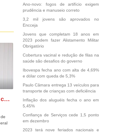
Ano-novo: fogos de artifício exigem
prudência e manuseio correto
3,2 mil jovens são aprovados no
Encceja
Jovens que completam 18 anos em
2023 podem fazer Alistamento Militar
Obrigatório
Cobertura vacinal e redução de filas na
saúde são desafios do governo
Ibovespa fecha ano com alta de 4,69%
e dólar com queda de 5,3%
Paulo Câmara entrega 13 veículos para
transporte de crianças com deficiência
GONZAGA PATRIOTA comemora o retorno da FUNASA
Inflação dos aluguéis fecha o ano em
5,45%
Confiança de Serviços cede 1,5 ponto
 de
em dezembro
eral
2023 terá nove feriados nacionais e