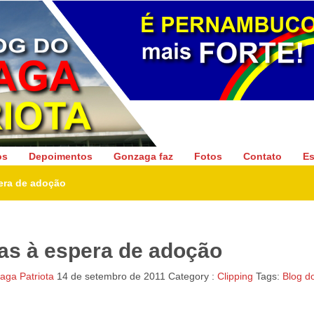
Gonzaga Patriota
os
Depoimentos
Gonzaga faz
Fotos
Contato
Es
pera de adoção
ças à espera de adoção
ga Patriota
14 de setembro de 2011
Category :
Clipping
Tags:
Blog d