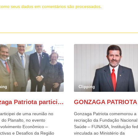
como seus dados em comentários são processados
.
ping
Clipping
Gonzaga Patriota participa de evento em prol do desenvolvimento do Nordeste
articipei de uma reunião no
Gonzaga Patriota comemorou a
 do Planalto, no evento
recriação da Fundação Nacional
volvimento Econômico –
Saúde – FUNASA, Instituição fed
ctivas e Desafios da Região
vinculada ao Ministério da