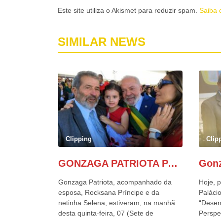
Este site utiliza o Akismet para reduzir spam.
Saiba 
SIMILAR NEWS
Clipping
Clip
GONZAGA PATRIOTA PARTICIPA DO DESFILE DA INDEPENDÊNCIA NO PALANQUE DA PRESIDÊNCIA DA REPÚBLICA E É ABRAÇADO POR LULA E POR GERALDO ALCKMIN.
Gonzaga Patriota, acompanhado da
Hoje, p
esposa, Rocksana Príncipe e da
Palácio
netinha Selena, estiveram, na manhã
“Desen
desta quinta-feira, 07 (Sete de
Perspe