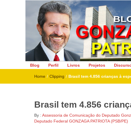
Deputado Federal
Blog
Perfil
Livros
Projetos
Discurs
Home
/
Clipping
/
Brasil tem 4.856 crianças à es
Brasil tem 4.856 crian
By :
Assessoria de Comunicação do Deputado Gonza
Deputado Federal GONZAGA PATRIOTA (PSB/PE)