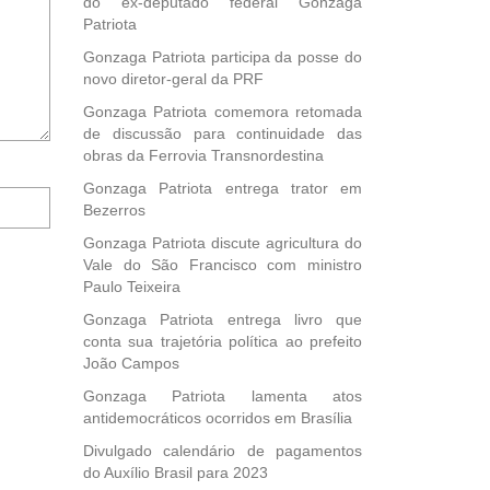
do ex-deputado federal Gonzaga
Patriota
Gonzaga Patriota participa da posse do
novo diretor-geral da PRF
Gonzaga Patriota comemora retomada
de discussão para continuidade das
obras da Ferrovia Transnordestina
Gonzaga Patriota entrega trator em
Notifique-
Bezerros
me
sobre
Gonzaga Patriota discute agricultura do
novos
Vale do São Francisco com ministro
comentários
Paulo Teixeira
por
Gonzaga Patriota entrega livro que
e-
conta sua trajetória política ao prefeito
mail.
João Campos
Gonzaga Patriota lamenta atos
antidemocráticos ocorridos em Brasília
Divulgado calendário de pagamentos
do Auxílio Brasil para 2023