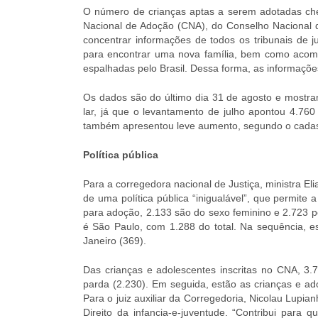
O número de crianças aptas a serem adotadas che
Nacional de Adoção (CNA), do Conselho Nacional d
concentrar informações de todos os tribunais de j
para encontrar uma nova família, bem como acompa
espalhadas pelo Brasil. Dessa forma, as informaçõ
Os dados são do último dia 31 de agosto e mostr
lar, já que o levantamento de julho apontou 4.76
também apresentou leve aumento, segundo o cadast
Política pública
Para a corregedora nacional de Justiça, ministra E
de uma política pública “inigualável”, que permit
para adoção, 2.133 são do sexo feminino e 2.723 
é São Paulo, com 1.288 do total. Na sequência, e
Janeiro (369).
Das crianças e adolescentes inscritas no CNA, 3
parda (2.230). Em seguida, estão as crianças e ado
Para o juiz auxiliar da Corregedoria, Nicolau Lupi
Direito da infancia-e-juventude. “Contribui para