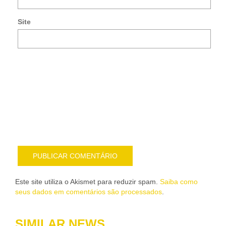
po
e-
Site
mai
Noti
me
sob
nov
pub
por
e-
mail
Este site utiliza o Akismet para reduzir spam.
Saiba como
seus dados em comentários são processados
.
SIMILAR NEWS