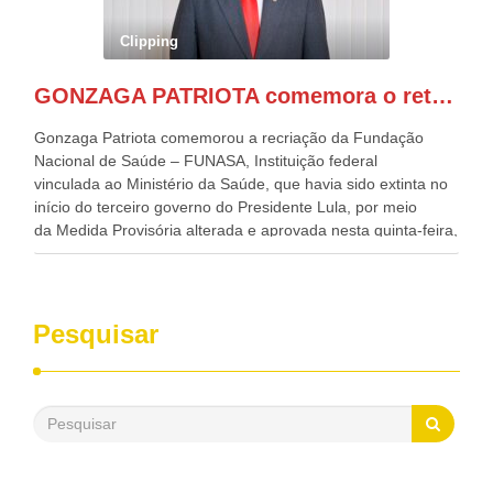
atualmente Superintendente da SUDENE, Danilo Cabral, da
Governadora de Pernambuco, Raquel Lyra, os ministros da
Clipping
Casa Civil, Rui Costa, e da Integração e do Desenvolvimento
Regional, Waldez Góes, entre outras diversas autoridades
GONZAGA PATRIOTA comemora o retorno da FUNASA
de todo Nordeste que também ajudam a fomentar o
progresso da região.
Gonzaga Patriota comemorou a recriação da Fundação
Nacional de Saúde – FUNASA, Instituição federal
vinculada ao Ministério da Saúde, que havia sido extinta no
início do terceiro governo do Presidente Lula, por meio
da Medida Provisória alterada e aprovada nesta quinta-feira,
pelo Congresso Nacional. Gonzaga Patriota disse hoje em
entrevistas, que durante esses 40 anos, como parlamentar,
sempre contou com o apoio da FUNASA, para o
desenvolvimento dos seus municípios e, somente o ano
Pesquisar
passado, essa Fundação distribuiu mais de três bilhões de
reais, com suas maravilhosas ações, dentre alas, mais de
500 milhões, foram aplicados em serviços de melhoria do
saneamento básico, em pequenas comunidades rurais.
Patriota disse ainda que, mesmo sem mandato,
contribuiu muito na Câmara dos Deputados, para a retirada
da extinção da FUNASA, nessa Medida Provisória do