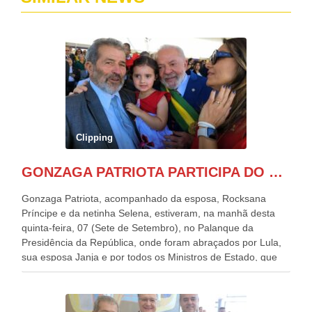
Clipping
GONZAGA PATRIOTA PARTICIPA DO DESFILE DA INDEPENDÊNCIA NO PALANQUE DA PRESIDÊNCIA DA REPÚBLICA E É ABRAÇADO POR LULA E POR GERALDO ALCKMIN.
Gonzaga Patriota, acompanhado da esposa, Rocksana
Príncipe e da netinha Selena, estiveram, na manhã desta
quinta-feira, 07 (Sete de Setembro), no Palanque da
Presidência da República, onde foram abraçados por Lula,
sua esposa Janja e por todos os Ministros de Estado, que
estavam presentes, nos Desfiles da Independência da
República. Gonzaga Patriota que já participou de muitos
outros desfiles, na Esplanada dos Ministérios, disse ter sido