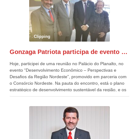
o deste ano, o maior e o mais organizado de todos. “Há
quatro décadas, como Patriota até no nome, participo
anualmente dos desfiles de Sete de Setembro, na
Esplanada dos Ministérios, em Brasília. Este ano, o governo
preparou espaços com cadeiras e coberturas, para 30.000
pessoas, só que o número de Patriotas Brasileiros
Clipping
Independentes, dobrou na Esplanada. Eu, Lula e os
presentes, ficamos muito felizes com isto”, disse Gonzaga
Gonzaga Patriota participa de evento em prol do desenvolvimento do Nordeste
Patriota.
Hoje, participei de uma reunião no Palácio do Planalto, no
evento “Desenvolvimento Econômico – Perspectivas e
Desafios da Região Nordeste”, promovido em parceria com
o Consórcio Nordeste. Na pauta do encontro, está o plano
estratégico de desenvolvimento sustentável da região, e os
desafios para a elaboração de políticas públicas, que
possam solucionar problemas estruturais nesses estados. O
evento contou com a presença do Vice-presidente Geraldo
Alckmin, que também ocupa o Ministério do
Desenvolvimento, Indústria, Comércio e Serviços, o ex
governador de Pernambuco, agora Presidente do Banco do
Nordeste, Paulo Câmara, o ex Deputado Federal, e