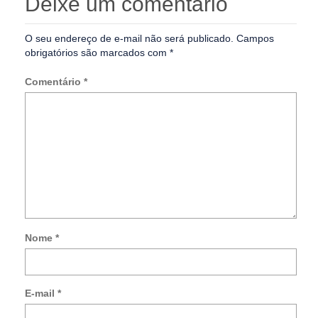
Deixe um comentário
O seu endereço de e-mail não será publicado.
Campos
obrigatórios são marcados com
*
Comentário
*
Nome
*
Not
me
so
E-mail
*
no
co