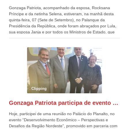
Gonzaga Patriota, acompanhado da esposa, Rocksana
Príncipe e da netinha Selena, estiveram, na manhã desta
quinta-feira, 07 (Sete de Setembro), no Palanque da
Presidência da República, onde foram abraçados por Lula,
sua esposa Janja e por todos os Ministros de Estado, que
estavam presentes, nos Desfiles da Independência da
República. Gonzaga Patriota que já participou de muitos
outros desfiles, na Esplanada dos Ministérios, disse ter sido
o deste ano, o maior e o mais organizado de todos. “Há
quatro décadas, como Patriota até no nome, participo
anualmente dos desfiles de Sete de Setembro, na
Esplanada dos Ministérios, em Brasília. Este ano, o governo
preparou espaços com cadeiras e coberturas, para 30.000
pessoas, só que o número de Patriotas Brasileiros
Clipping
Independentes, dobrou na Esplanada. Eu, Lula e os
presentes, ficamos muito felizes com isto”, disse Gonzaga
Gonzaga Patriota participa de evento em prol do desenvolvimento do Nordeste
Patriota.
Hoje, participei de uma reunião no Palácio do Planalto, no
evento “Desenvolvimento Econômico – Perspectivas e
Desafios da Região Nordeste”, promovido em parceria com