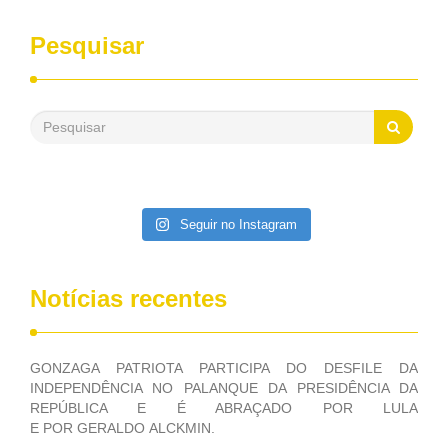
sempre contou com o apoio da FUNASA, para o
desenvolvimento dos seus municípios e, somente o ano
Pesquisar
passado, essa Fundação distribuiu mais de três bilhões de
reais, com suas maravilhosas ações, dentre alas, mais de
500 milhões, foram aplicados em serviços de melhoria do
saneamento básico, em pequenas comunidades rurais.
Patriota disse ainda que, mesmo sem mandato,
contribuiu muito na Câmara dos Deputados, para a retirada
da extinção da FUNASA, nessa Medida Provisória do
Executivo, aprovada ontem.
Seguir no Instagram
Notícias recentes
GONZAGA PATRIOTA PARTICIPA DO DESFILE DA
INDEPENDÊNCIA NO PALANQUE DA PRESIDÊNCIA DA
REPÚBLICA E É ABRAÇADO POR LULA
E POR GERALDO ALCKMIN.