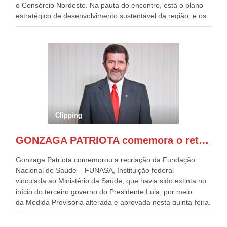
o Consórcio Nordeste. Na pauta do encontro, está o plano
estratégico de desenvolvimento sustentável da região, e os
desafios para a elaboração de políticas públicas, que
possam solucionar problemas estruturais nesses estados. O
evento contou com a presença do Vice-presidente Geraldo
Alckmin, que também ocupa o Ministério do
Desenvolvimento, Indústria, Comércio e Serviços, o ex
governador de Pernambuco, agora Presidente do Banco do
Nordeste, Paulo Câmara, o ex Deputado Federal, e
atualmente Superintendente da SUDENE, Danilo Cabral, da
Governadora de Pernambuco, Raquel Lyra, os ministros da
Clipping
Casa Civil, Rui Costa, e da Integração e do Desenvolvimento
Regional, Waldez Góes, entre outras diversas autoridades
GONZAGA PATRIOTA comemora o retorno da FUNASA
de todo Nordeste que também ajudam a fomentar o
progresso da região.
Gonzaga Patriota comemorou a recriação da Fundação
Nacional de Saúde – FUNASA, Instituição federal
vinculada ao Ministério da Saúde, que havia sido extinta no
início do terceiro governo do Presidente Lula, por meio
da Medida Provisória alterada e aprovada nesta quinta-feira,
pelo Congresso Nacional. Gonzaga Patriota disse hoje em
entrevistas, que durante esses 40 anos, como parlamentar,