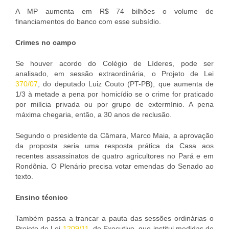
A MP aumenta em R$ 74 bilhões o volume de
financiamentos do banco com esse subsídio.
Crimes no campo
Se houver acordo do Colégio de Líderes, pode ser
analisado, em sessão extraordinária, o Projeto de Lei
370/07
, do deputado Luiz Couto (PT-PB), que aumenta de
1/3 à metade a pena por homicídio se o crime for praticado
por milícia privada ou por grupo de extermínio. A pena
máxima chegaria, então, a 30 anos de reclusão.
Segundo o presidente da Câmara, Marco Maia, a aprovação
da proposta seria uma resposta prática da Casa aos
recentes assassinatos de quatro agricultores no Pará e em
Rondônia. O Plenário precisa votar emendas do Senado ao
texto.
Ensino técnico
Também passa a trancar a pauta das sessões ordinárias o
Projeto de Lei
1209/11
, do Executivo, que institui medidas de