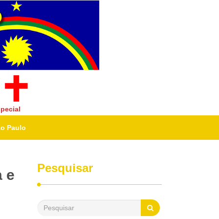
pecial
ão Paulo
Pesquisar
a e