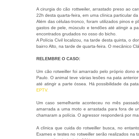
A cirurgia do cão rottweiler, arrastado preso ao c
22h desta quarta-feira, em uma clínica particular d
Além das células-tronco, foram utilizados pinos e p
gastos de pele, músculo e tendões até atingir a p
encontrados grudados no osso do bicho.
A Polícia Civil localizou, na tarde desta quinta, o
bairro Alto, na tarde de quarta-feira. O mecânico C
RELEMBRE O CASO:
Um cão rotweiller foi amarrado pelo próprio dono 
Paulo. O animal teve várias lesões na pata anterior
até atingir a parte óssea. Há possibilidade da pa
EPTV.
Um caso semelhante aconteceu no mês passado e
amarrada a uma moto e arrastada para fora de um
chamaram a polícia. O agressor responderá por mau
A clínica que cuida do rotweiller busca, no entan
Exames e testes no rotweiller serão realizados na 