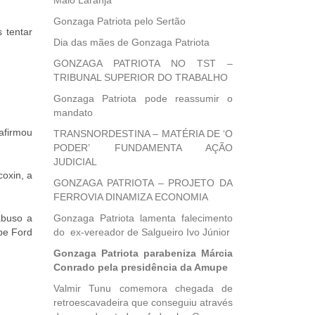
Maio Laranja
Gonzaga Patriota pelo Sertão
 tentar
Dia das mães de Gonzaga Patriota
GONZAGA PATRIOTA NO TST –
TRIBUNAL SUPERIOR DO TRABALHO
Gonzaga Patriota pode reassumir o
mandato
 afirmou
TRANSNORDESTINA – MATÉRIA DE ‘O
PODER’ FUNDAMENTA AÇÃO
JUDICIAL
oxin, a
GONZAGA PATRIOTA – PROJETO DA
FERROVIA DINAMIZA ECONOMIA
abuso a
Gonzaga Patriota lamenta falecimento
pe Ford
do ex-vereador de Salgueiro Ivo Júnior
Gonzaga Patriota parabeniza Márcia
Conrado pela presidência da Amupe
Valmir Tunu comemora chegada de
retroescavadeira que conseguiu através