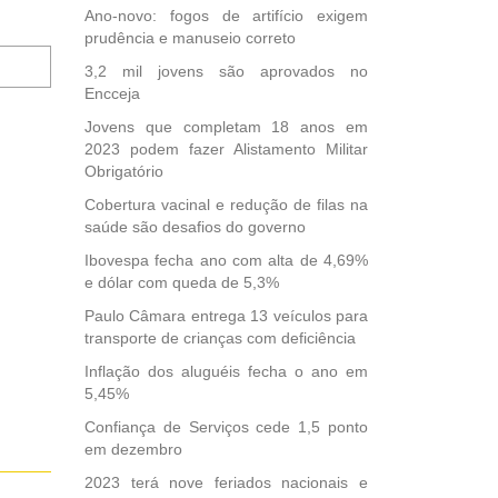
Ano-novo: fogos de artifício exigem
prudência e manuseio correto
Notifique-
3,2 mil jovens são aprovados no
me
Encceja
sobre
novos
Jovens que completam 18 anos em
comentários
2023 podem fazer Alistamento Militar
por
Obrigatório
e-
Cobertura vacinal e redução de filas na
mail.
saúde são desafios do governo
Ibovespa fecha ano com alta de 4,69%
e dólar com queda de 5,3%
Paulo Câmara entrega 13 veículos para
transporte de crianças com deficiência
Inflação dos aluguéis fecha o ano em
5,45%
Confiança de Serviços cede 1,5 ponto
em dezembro
2023 terá nove feriados nacionais e