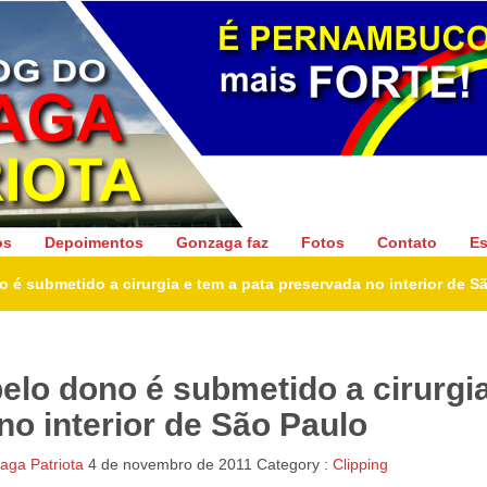
Gonzaga Patriota
os
Depoimentos
Gonzaga faz
Fotos
Contato
Es
o é submetido a cirurgia e tem a pata preservada no interior de S
pelo dono é submetido a cirurgi
no interior de São Paulo
ga Patriota
4 de novembro de 2011
Category :
Clipping