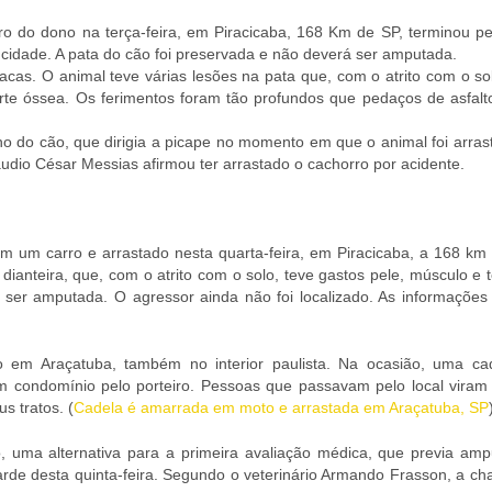
arro do dono na terça-feira, em Piracicaba, 168 Km de SP, terminou p
a cidade. A pata do cão foi preservada e não deverá ser amputada.
lacas. O animal teve várias lesões na pata que, com o atrito com o so
arte óssea. Os ferimentos foram tão profundos que pedaços de asfalt
 dono do cão, que dirigia a picape no momento em que o animal foi arra
láudio César Messias afirmou ter arrastado o cachorro por acidente.
em um carro e arrastado nesta quarta-feira, em Piracicaba, a 168 km
 dianteira, que, com o atrito com o solo, teve gastos pele, músculo e
ta ser amputada. O agressor ainda não foi localizado. As informações
m Araçatuba, também no interior paulista. Na ocasião, uma cad
 condomínio pelo porteiro. Pessoas que passavam pelo local viram
s tratos. (
Cadela é amarrada em moto e arrastada em Araçatuba, SP
to, uma alternativa para a primeira avaliação médica, que previa amp
tarde desta quinta-feira. Segundo o veterinário Armando Frasson, a c