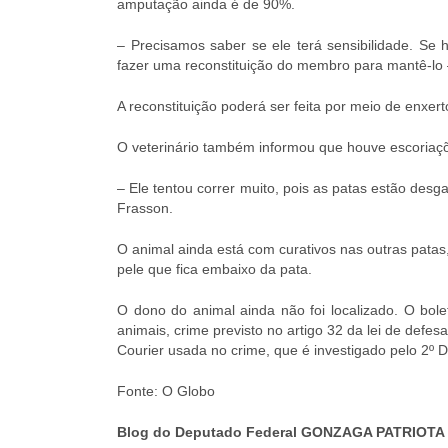
amputação ainda é de 90%.
– Precisamos saber se ele terá sensibilidade. S
fazer uma reconstituição do membro para mantê-lo 
A reconstituição poderá ser feita por meio de enxert
O veterinário também informou que houve escoriaçõ
– Ele tentou correr muito, pois as patas estão des
Frasson.
O animal ainda está com curativos nas outras pata
pele que fica embaixo da pata.
O dono do animal ainda não foi localizado. O bolet
animais, crime previsto no artigo 32 da lei de de
Courier usada no crime, que é investigado pelo 2º Dis
Fonte: O Globo
Blog do Deputado Federal GONZAGA PATRIOTA 