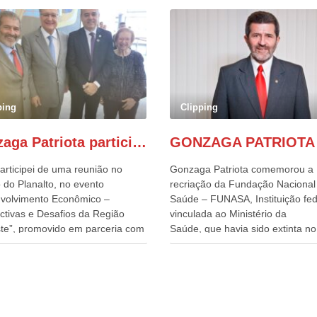
ping
Clipping
Gonzaga Patriota participa de evento em prol do desenvolvimento do Nordeste
articipei de uma reunião no
Gonzaga Patriota comemorou a
 do Planalto, no evento
recriação da Fundação Nacional
volvimento Econômico –
Saúde – FUNASA, Instituição fed
ctivas e Desafios da Região
vinculada ao Ministério da
te”, promovido em parceria com
Saúde, que havia sido extinta no 
órcio Nordeste. Na pauta do
do terceiro governo do
o, está o plano estratégico de
Presidente Lula, por meio da Me
olvimento sustentável da região,
Provisória alterada e aprovada n
esafios para a elaboração de
quinta-feira, pelo Congresso Nac
cas públicas, que possam
Gonzaga Patriota disse hoje em