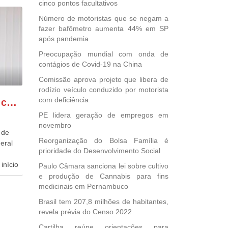
cinco pontos facultativos
Número de motoristas que se negam a
fazer bafômetro aumenta 44% em SP
após pandemia
Preocupação mundial com onda de
contágios de Covid-19 na China
Comissão aprova projeto que libera de
rodízio veículo conduzido por motorista
com deficiência
GONZAGA PATRIOTA comemora o retorno da FUNASA
PE lidera geração de empregos em
novembro
 de
Reorganização do Bolsa Família é
eral
prioridade do Desenvolvimento Social
início
Paulo Câmara sanciona lei sobre cultivo
e produção de Cannabis para fins
dida
medicinais em Pernambuco
esta
Brasil tem 207,8 milhões de habitantes,
ional.
revela prévia do Censo 2022
Cartilha reúne orientações para