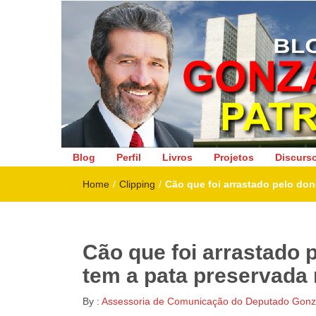
Deputado Federal
Blog
Perfil
Livros
Projetos
Discurs
Home
/
Clipping
/
Cão que foi arrastado pelo don
Cão que foi arrastado 
tem a pata preservada 
By :
Assessoria de Comunicação do Deputado Gonza