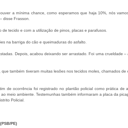
e houver a mínima chance, como esperamos que haja 10%, nós vamos
– disse Frasson.
o de tecido e com a utilização de pinos, placas e parafusos.
es na barriga do cão e queimaduras do asfalto.
gastadas. Depois, acabou deixando ser arrastado. Foi uma crueldade –
s, que também tiveram muitas lesões nos tecidos moles, chamados de c
im de ocorrência foi registrado no plantão policial como prática de 
fesa ao meio ambiente. Testemunhas também informaram a placa da pica
trito Policial.
(PSB/PE)