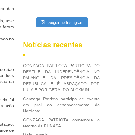
erto das
lo, teve
Seguir no Instagram
o foram
stado no
Notícias recentes
GONZAGA PATRIOTA PARTICIPA DO
 de São
DESFILE DA INDEPENDÊNCIA NO
 tendões
PALANQUE DA PRESIDÊNCIA DA
 são da
REPÚBLICA E É ABRAÇADO POR
LULA E POR GERALDO ALCKMIN.
Gonzaga Patriota participa de evento
ela foi
em prol do desenvolvimento do
 a ação
Nordeste
)
GONZAGA PATRIOTA comemora o
utação.
retorno da FUNASA
hance de