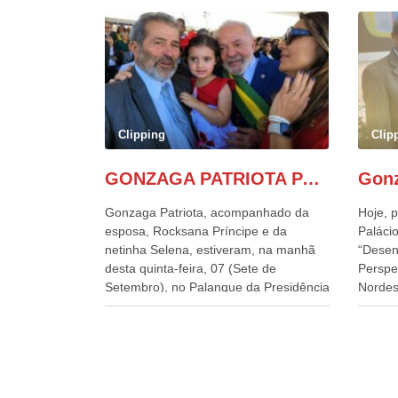
Clipping
Clip
GONZAGA PATRIOTA PARTICIPA DO DESFILE DA INDEPENDÊNCIA NO PALANQUE DA PRESIDÊNCIA DA REPÚBLICA E É ABRAÇADO POR LULA E POR GERALDO ALCKMIN.
Gonzaga Patriota, acompanhado da
Hoje, p
esposa, Rocksana Príncipe e da
Palácio
netinha Selena, estiveram, na manhã
“Desen
desta quinta-feira, 07 (Sete de
Perspe
Setembro), no Palanque da Presidência
Nordes
da República, onde foram abraçados
o Cons
por Lula, sua esposa Janja e por todos
encontr
os Ministros de Estado, que estavam
desenv
presentes, nos Desfiles da
e os d
Independência da República. Gonzaga
políti