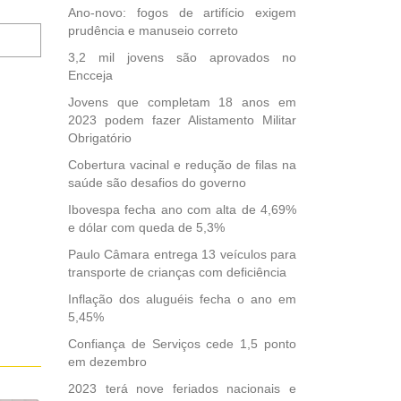
Ano-novo: fogos de artifício exigem
Notifique-
prudência e manuseio correto
me
3,2 mil jovens são aprovados no
sobre
Encceja
novos
comentários
Jovens que completam 18 anos em
por
2023 podem fazer Alistamento Militar
e-
Obrigatório
mail.
Cobertura vacinal e redução de filas na
saúde são desafios do governo
Ibovespa fecha ano com alta de 4,69%
e dólar com queda de 5,3%
Paulo Câmara entrega 13 veículos para
transporte de crianças com deficiência
Inflação dos aluguéis fecha o ano em
5,45%
Confiança de Serviços cede 1,5 ponto
em dezembro
2023 terá nove feriados nacionais e