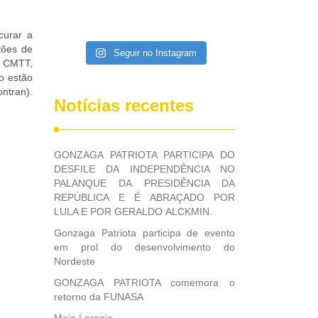
curar a
tões de
Seguir no Instagram
a CMTT,
o estão
ntran).
Notícias recentes
GONZAGA PATRIOTA PARTICIPA DO
DESFILE DA INDEPENDÊNCIA NO
PALANQUE DA PRESIDÊNCIA DA
REPÚBLICA E É ABRAÇADO POR
LULA E POR GERALDO ALCKMIN.
Gonzaga Patriota participa de evento
em prol do desenvolvimento do
Nordeste
GONZAGA PATRIOTA comemora o
retorno da FUNASA