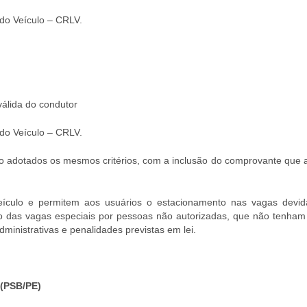
 do Veículo – CRLV.
válida do condutor
 do Veículo – CRLV.
o adotados os mesmos critérios, com a inclusão do comprovante que a
eículo e permitem aos usuários o estacionamento nas vagas devi
ão das vagas especiais por pessoas não autorizadas, que não tenham d
inistrativas e penalidades previstas em lei.
(PSB/PE)