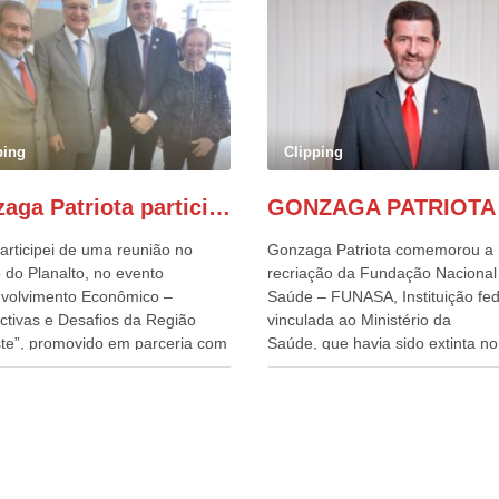
ping
Clipping
Gonzaga Patriota participa de evento em prol do desenvolvimento do Nordeste
articipei de uma reunião no
Gonzaga Patriota comemorou a
 do Planalto, no evento
recriação da Fundação Nacional
volvimento Econômico –
Saúde – FUNASA, Instituição fed
ctivas e Desafios da Região
vinculada ao Ministério da
te”, promovido em parceria com
Saúde, que havia sido extinta no 
órcio Nordeste. Na pauta do
do terceiro governo do
o, está o plano estratégico de
Presidente Lula, por meio da Me
olvimento sustentável da região,
Provisória alterada e aprovada n
esafios para a elaboração de
quinta-feira, pelo Congresso Nac
cas públicas, que possam
Gonzaga Patriota disse hoje em
onar problemas estruturais
entrevistas, que durante esses 