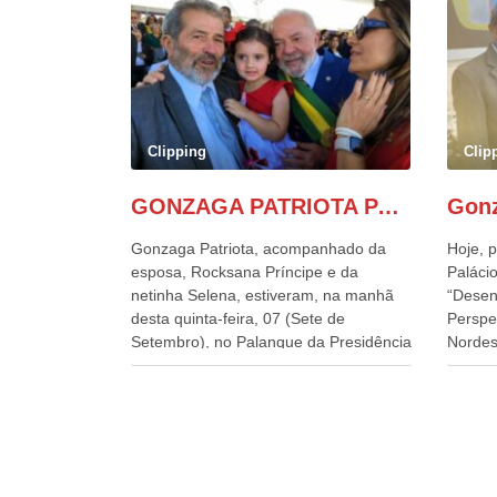
Clipping
Clip
GONZAGA PATRIOTA PARTICIPA DO DESFILE DA INDEPENDÊNCIA NO PALANQUE DA PRESIDÊNCIA DA REPÚBLICA E É ABRAÇADO POR LULA E POR GERALDO ALCKMIN.
Gonzaga Patriota, acompanhado da
Hoje, p
esposa, Rocksana Príncipe e da
Palácio
netinha Selena, estiveram, na manhã
“Desen
desta quinta-feira, 07 (Sete de
Perspe
Setembro), no Palanque da Presidência
Nordes
da República, onde foram abraçados
o Cons
por Lula, sua esposa Janja e por todos
encontr
os Ministros de Estado, que estavam
desenv
presentes, nos Desfiles da
e os d
Independência da República. Gonzaga
políti
Patriota que já participou de muitos
soluci