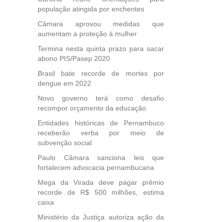
e
população atingida por enchentes
 para
Câmara aprovou medidas que
icípios
aumentam a proteção à mulher
Termina nesta quinta prazo para sacar
abono PIS/Pasep 2020
, mais
Brasil bate recorde de mortes por
s em
dengue em 2022
ento
des
Novo governo terá como desafio
, mesmo
recompor orçamento da educação
na
Entidades históricas de Pernambuco
etirada
receberão verba por meio de
Medida
subvenção social
da
Paulo Câmara sanciona leis que
fortalecem advocacia pernambucana
Mega da Virada deve pagar prêmio
recorde de R$ 500 milhões, estima
caixa
Ministério da Justiça autoriza ação da