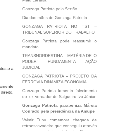
Maio Laranja
Gonzaga Patriota pelo Sertão
Dia das mães de Gonzaga Patriota
GONZAGA PATRIOTA NO TST –
TRIBUNAL SUPERIOR DO TRABALHO
Gonzaga Patriota pode reassumir o
mandato
TRANSNORDESTINA – MATÉRIA DE ‘O
PODER’ FUNDAMENTA AÇÃO
JUDICIAL
teste a
GONZAGA PATRIOTA – PROJETO DA
FERROVIA DINAMIZA ECONOMIA
damente
Gonzaga Patriota lamenta falecimento
ireito,
do ex-vereador de Salgueiro Ivo Júnior
Gonzaga Patriota parabeniza Márcia
Conrado pela presidência da Amupe
Valmir Tunu comemora chegada de
retroescavadeira que conseguiu através