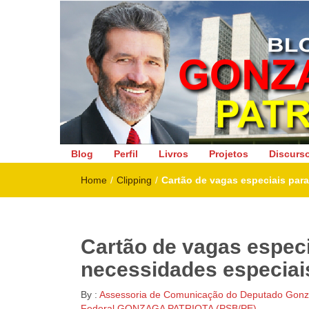
Deputado Federal
Blog
Perfil
Livros
Projetos
Discurs
Home
/
Clipping
/
Cartão de vagas especiais para
Cartão de vagas especi
necessidades especiais
By :
Assessoria de Comunicação do Deputado Gonza
Federal GONZAGA PATRIOTA (PSB/PE)