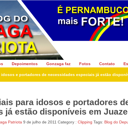
Gonzaga Patriota
os
Depoimentos
Gonzaga faz
Fotos
Contato
Es
 idosos e portadores de necessidades especiais já estão disponí
ais para idosos e portadores d
 já estão disponíveis em Juaze
ga Patriota
9 de julho de 2011
Category :
Clipping
Tags:
Blog do Dep