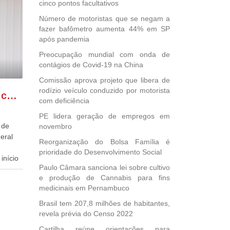
cinco pontos facultativos
Número de motoristas que se negam a
fazer bafômetro aumenta 44% em SP
após pandemia
Preocupação mundial com onda de
contágios de Covid-19 na China
Comissão aprova projeto que libera de
rodízio veículo conduzido por motorista
GONZAGA PATRIOTA comemora o retorno da FUNASA
com deficiência
PE lidera geração de empregos em
 de
novembro
eral
Reorganização do Bolsa Família é
prioridade do Desenvolvimento Social
início
Paulo Câmara sanciona lei sobre cultivo
e produção de Cannabis para fins
dida
medicinais em Pernambuco
esta
ional.
Brasil tem 207,8 milhões de habitantes,
revela prévia do Censo 2022
40
Cartilha reúne orientações para