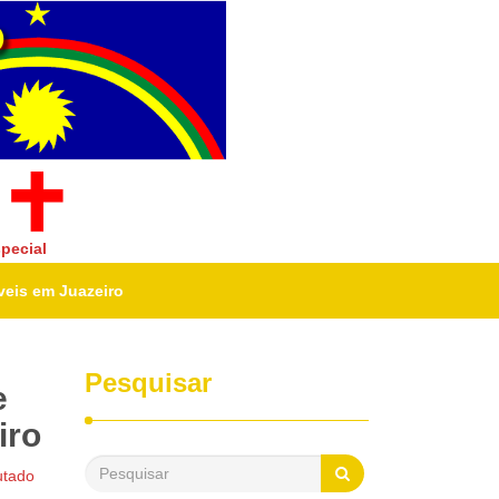
pecial
veis em Juazeiro
Pesquisar
e
iro
utado