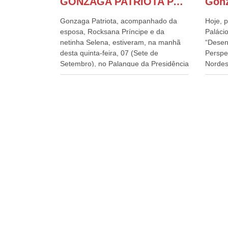
GONZAGA PATRIOTA PARTICIPA DO DESFILE DA INDEPENDÊNCIA NO PALANQUE DA PRESIDÊNCIA DA REPÚBLICA E É ABRAÇADO POR LULA E POR GERALDO ALCKMIN.
Gonzaga Patriota, acompanhado da
Hoje, p
esposa, Rocksana Príncipe e da
Palácio
netinha Selena, estiveram, na manhã
“Desen
desta quinta-feira, 07 (Sete de
Perspe
Setembro), no Palanque da Presidência
Nordes
da República, onde foram abraçados
o Cons
por Lula, sua esposa Janja e por todos
encontr
os Ministros de Estado, que estavam
desenv
presentes, nos Desfiles da
e os d
Independência da República. Gonzaga
políti
Patriota que já participou de muitos
soluci
outros desfiles, na Esplanada dos
nesses
Ministérios, disse ter sido o deste ano,
a pres
o maior e o mais organizado de todos.
Alckmi
“Há quatro décadas, como Patriota até
Minist
no nome, participo anualmente dos
Indústr
desfiles de Sete de Setembro, na
govern
Esplanada dos Ministérios, em Brasília.
Presid
Este ano, o governo preparou espaços
Paulo 
com cadeiras e coberturas, para
e atua