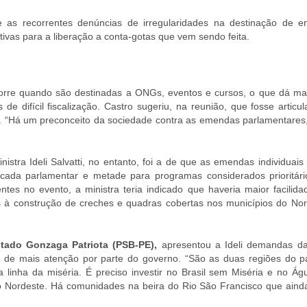
 as recorrentes denúncias de irregularidades na destinação de 
tivas para a liberação a conta-gotas que vem sendo feita.
orre quando são destinadas a ONGs, eventos e cursos, o que dá m
 de difícil fiscalização. Castro sugeriu, na reunião, que fosse artic
. “Há um preconceito da sociedade contra as emendas parlamentares
stra Ideli Salvatti, no entanto, foi a de que as emendas individuais
cada parlamentar e metade para programas considerados prioritári
es no evento, a ministra teria indicado que haveria maior facilida
à construção de creches e quadras cobertas nos municípios do Nor
ado Gonzaga Patriota (PSB-PE),
apresentou a Ideli demandas d
m de mais atenção por parte do governo. “São as duas regiões do p
inha da miséria. É preciso investir no Brasil sem Miséria e no Ág
o Nordeste. Há comunidades na beira do Rio São Francisco que aind