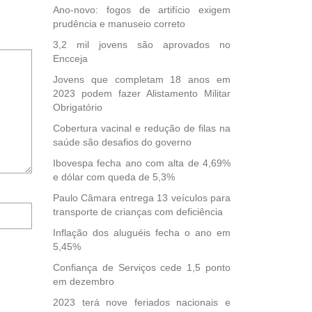
Ano-novo: fogos de artifício exigem
prudência e manuseio correto
3,2 mil jovens são aprovados no
Encceja
Jovens que completam 18 anos em
2023 podem fazer Alistamento Militar
Obrigatório
Cobertura vacinal e redução de filas na
saúde são desafios do governo
Ibovespa fecha ano com alta de 4,69%
e dólar com queda de 5,3%
Paulo Câmara entrega 13 veículos para
Notifique-
transporte de crianças com deficiência
me
Inflação dos aluguéis fecha o ano em
sobre
5,45%
novos
comentários
Confiança de Serviços cede 1,5 ponto
por
em dezembro
e-
2023 terá nove feriados nacionais e
mail.