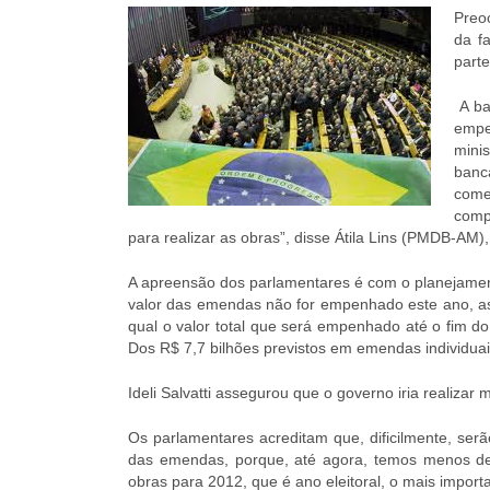
Preo
da f
part
A ba
empe
mini
banc
come
comp
para realizar as obras”, disse Átila Lins (PMDB-AM
A apreensão dos parlamentares é com o planejament
valor das emendas não for empenhado este ano, as
qual o valor total que será empenhado até o fim d
Dos R$ 7,7 bilhões previstos em emendas individu
Ideli Salvatti assegurou que o governo iria realiza
Os parlamentares acreditam que, dificilmente, se
das emendas, porque, até agora, temos menos de 
obras para 2012, que é ano eleitoral, o mais importan