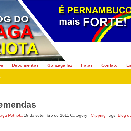
Gonzaga Patriota
os
Depoimentos
Gonzaga faz
Fotos
Contato
Es
s
 emendas
ga Patriota
15 de setembro de 2011
Category :
Clipping
Tags:
Blog d