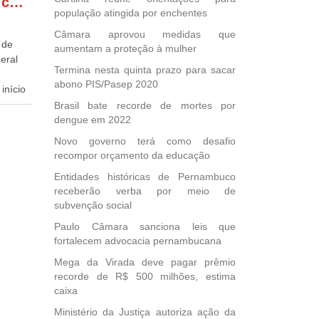
GONZAGA PATRIOTA comemora o retorno da FUNASA
população atingida por enchentes
Câmara aprovou medidas que
 de
aumentam a proteção à mulher
eral
Termina nesta quinta prazo para sacar
abono PIS/Pasep 2020
início
Brasil bate recorde de mortes por
dida
dengue em 2022
esta
Novo governo terá como desafio
ional.
recompor orçamento da educação
Entidades históricas de Pernambuco
40
receberão verba por meio de
e
subvenção social
 para
icípios
Paulo Câmara sanciona leis que
fortalecem advocacia pernambucana
Mega da Virada deve pagar prêmio
recorde de R$ 500 milhões, estima
, mais
caixa
s em
Ministério da Justiça autoriza ação da
ento