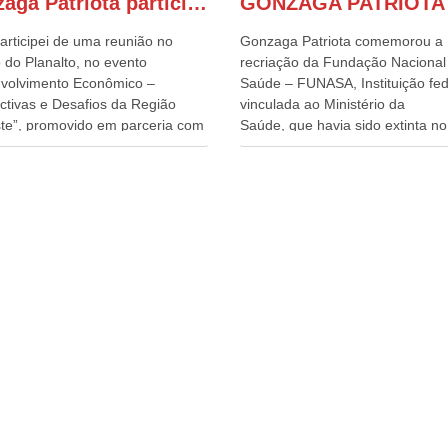
Gonzaga Patriota participa de evento em prol do desenvolvimento do Nordeste
articipei de uma reunião no
Gonzaga Patriota comemorou a
 do Planalto, no evento
recriação da Fundação Nacional
volvimento Econômico –
Saúde – FUNASA, Instituição fed
ctivas e Desafios da Região
vinculada ao Ministério da
te”, promovido em parceria com
Saúde, que havia sido extinta no 
órcio Nordeste. Na pauta do
do terceiro governo do
o, está o plano estratégico de
Presidente Lula, por meio da Me
olvimento sustentável da região,
Provisória alterada e aprovada n
esafios para a elaboração de
quinta-feira, pelo Congresso Nac
cas públicas, que possam
Gonzaga Patriota disse hoje em
onar problemas estruturais
entrevistas, que durante esses 
 estados. O evento contou com
anos, como parlamentar, sempr
ença do Vice-presidente Geraldo
contou com o apoio da FUNASA,
n, que também ocupa o
o desenvolvimento dos seus mun
ério do Desenvolvimento,
e, somente o ano passado, essa
ia, Comércio e Serviços, o ex
Fundação distribuiu mais de três
ador de Pernambuco, agora
bilhões de reais, com suas
ente do Banco do Nordeste,
maravilhosas ações, dentre alas
Câmara, o ex Deputado Federal,
de 500 milhões, foram aplicado
lmente Superintendente da
serviços de melhoria do saneam