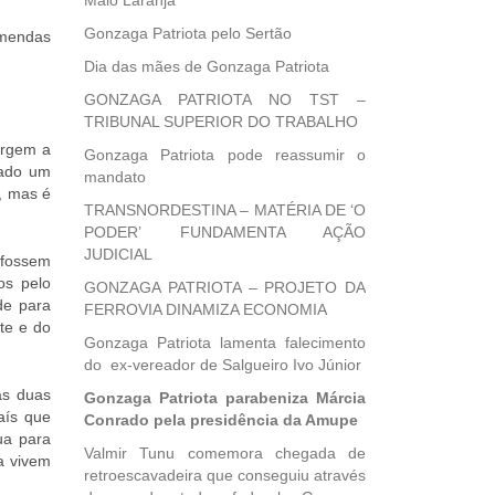
Maio Laranja
Gonzaga Patriota pelo Sertão
emendas
Dia das mães de Gonzaga Patriota
GONZAGA PATRIOTA NO TST –
TRIBUNAL SUPERIOR DO TRABALHO
argem a
Gonzaga Patriota pode reassumir o
ulado um
mandato
, mas é
TRANSNORDESTINA – MATÉRIA DE ‘O
PODER’ FUNDAMENTA AÇÃO
JUDICIAL
 fossem
os pelo
GONZAGA PATRIOTA – PROJETO DA
de para
FERROVIA DINAMIZA ECONOMIA
te e do
Gonzaga Patriota lamenta falecimento
do ex-vereador de Salgueiro Ivo Júnior
as duas
Gonzaga Patriota parabeniza Márcia
aís que
Conrado pela presidência da Amupe
ua para
Valmir Tunu comemora chegada de
a vivem
retroescavadeira que conseguiu através