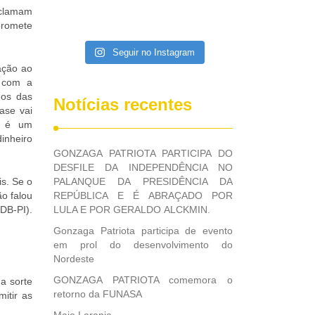
eclamam
promete
Seguir no Instagram
ação ao
 com a
dos das
Notícias recentes
ase vai
e é um
inheiro
GONZAGA PATRIOTA PARTICIPA DO
DESFILE DA INDEPENDÊNCIA NO
s. Se o
PALANQUE DA PRESIDÊNCIA DA
o falou
REPÚBLICA E É ABRAÇADO POR
DB-PI).
LULA E POR GERALDO ALCKMIN.
Gonzaga Patriota participa de evento
em prol do desenvolvimento do
Nordeste
GONZAGA PATRIOTA comemora o
a sorte
retorno da FUNASA
itir as