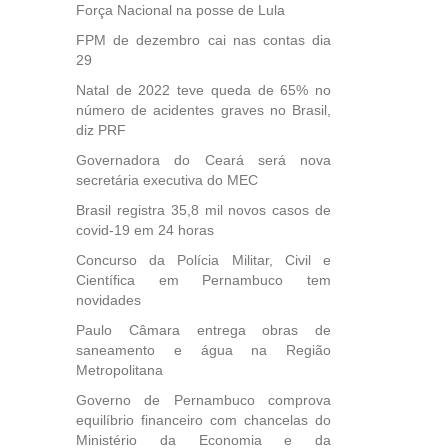
Força Nacional na posse de Lula
des
, mesmo
FPM de dezembro cai nas contas dia
na
29
etirada
Natal de 2022 teve queda de 65% no
Medida
número de acidentes graves no Brasil,
da
diz PRF
Governadora do Ceará será nova
secretária executiva do MEC
Brasil registra 35,8 mil novos casos de
covid-19 em 24 horas
Concurso da Polícia Militar, Civil e
Científica em Pernambuco tem
novidades
Paulo Câmara entrega obras de
saneamento e água na Região
Metropolitana
Governo de Pernambuco comprova
equilíbrio financeiro com chancelas do
Ministério da Economia e da