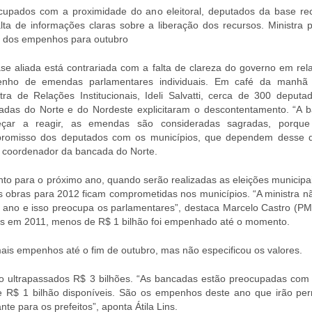
cupados com a proximidade do ano eleitoral, deputados da base r
alta de informações claras sobre a liberação dos recursos. Ministra 
e dos empenhos para outubro
se aliada está contrariada com a falta de clareza do governo em rel
nho de emendas parlamentares individuais. Em café da manhã
stra de Relações Institucionais, Ideli Salvatti, cerca de 300 deputa
adas do Norte e do Nordeste explicitaram o descontentamento. “A b
çar a reagir, as emendas são consideradas sagradas, porqu
romisso dos deputados com os municípios, que dependem desse d
), coordenador da bancada do Norte.
o para o próximo ano, quando serão realizadas as eleições municipai
 obras para 2012 ficam comprometidas nos municípios. “A ministra nã
o ano e isso preocupa os parlamentares”, destaca Marcelo Castro (PM
ais em 2011, menos de R$ 1 bilhão foi empenhado até o momento.
r mais empenhos até o fim de outubro, mas não especificou os valores.
rão ultrapassados R$ 3 bilhões. “As bancadas estão preocupadas com 
R$ 1 bilhão disponíveis. São os empenhos deste ano que irão perm
te para os prefeitos”, aponta Átila Lins.