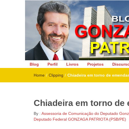
Deputado Federal
Blog
Perfil
Livros
Projetos
Discurs
Home
/
Clipping
/
Chiadeira em torno de emenda
Chiadeira em torno de
By :
Assessoria de Comunicação do Deputado Gonza
Deputado Federal GONZAGA PATRIOTA (PSB/PE)