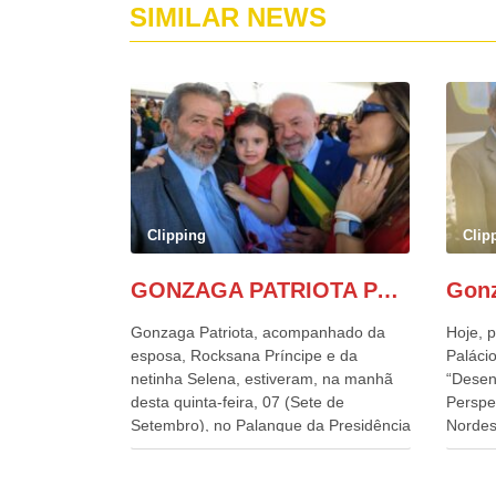
SIMILAR NEWS
Clipping
Clip
GONZAGA PATRIOTA PARTICIPA DO DESFILE DA INDEPENDÊNCIA NO PALANQUE DA PRESIDÊNCIA DA REPÚBLICA E É ABRAÇADO POR LULA E POR GERALDO ALCKMIN.
Gonzaga Patriota, acompanhado da
Hoje, p
esposa, Rocksana Príncipe e da
Palácio
netinha Selena, estiveram, na manhã
“Desen
desta quinta-feira, 07 (Sete de
Perspe
Setembro), no Palanque da Presidência
Nordes
da República, onde foram abraçados
o Cons
por Lula, sua esposa Janja e por todos
encontr
os Ministros de Estado, que estavam
desenv