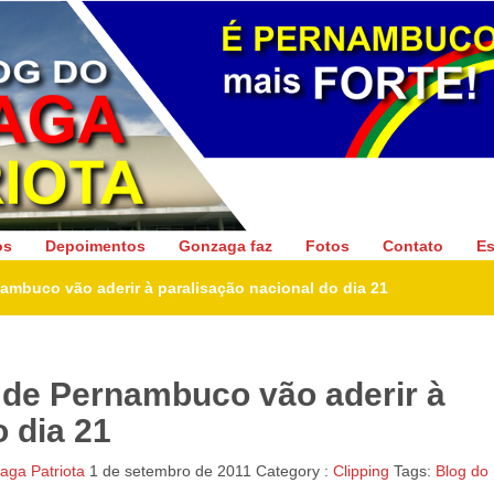
Gonzaga Patriota
os
Depoimentos
Gonzaga faz
Fotos
Contato
Es
ambuco vão aderir à paralisação nacional do dia 21
 de Pernambuco vão aderir à
o dia 21
ga Patriota
1 de setembro de 2011
Category :
Clipping
Tags:
Blog do