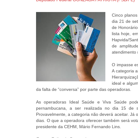
Cinco planos
dia 21 de se
de Honorário
lista hoje, 
Hapvida/Sant
de amplitud
atendimento 
O impasse es
A categoria a
Hierarquiza
ideal e algu
da falta de “conversa” por parte das operadoras.
As operadoras Ideal Saúde e Viva Saúde pode
pernambucana, a ser realizada no dia 15 de 
Provavelmente, a categoria não deverá aceitar. J
dias. O que a operadora oferecer também será votad
presidente da CEHM, Mário Fernando Lins.