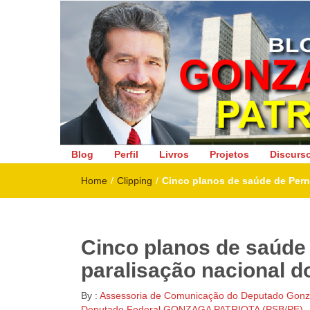
Deputado Federal
Blog
Perfil
Livros
Projetos
Discurs
Home
/
Clipping
/
Cinco planos de saúde de Pern
Cinco planos de saúde
paralisação nacional d
By :
Assessoria de Comunicação do Deputado Gonza
Deputado Federal GONZAGA PATRIOTA (PSB/PE)