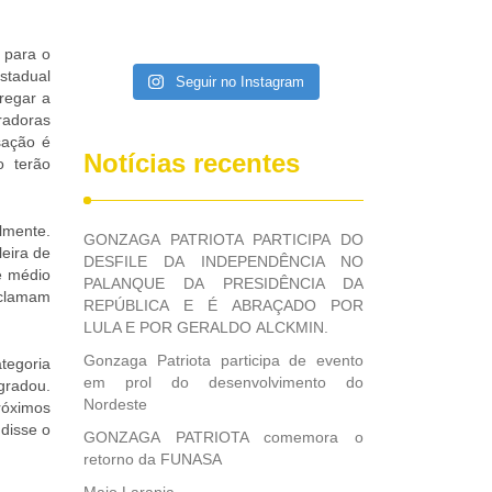
 para o
stadual
Seguir no Instagram
regar a
radoras
sação é
Notícias recentes
o terão
lmente.
GONZAGA PATRIOTA PARTICIPA DO
leira de
DESFILE DA INDEPENDÊNCIA NO
e médio
PALANQUE DA PRESIDÊNCIA DA
eclamam
REPÚBLICA E É ABRAÇADO POR
LULA E POR GERALDO ALCKMIN.
Gonzaga Patriota participa de evento
tegoria
em prol do desenvolvimento do
gradou.
Nordeste
róximos
 disse o
GONZAGA PATRIOTA comemora o
retorno da FUNASA