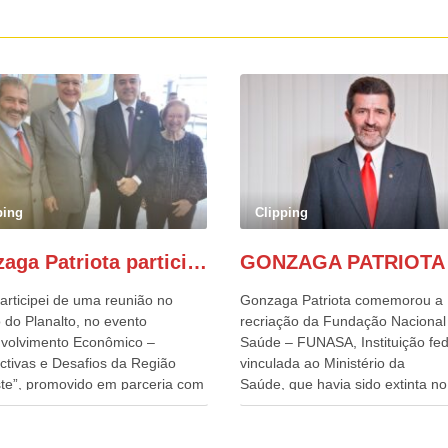
ping
Clipping
Gonzaga Patriota participa de evento em prol do desenvolvimento do Nordeste
articipei de uma reunião no
Gonzaga Patriota comemorou a
 do Planalto, no evento
recriação da Fundação Nacional
volvimento Econômico –
Saúde – FUNASA, Instituição fed
ctivas e Desafios da Região
vinculada ao Ministério da
te”, promovido em parceria com
Saúde, que havia sido extinta no 
órcio Nordeste. Na pauta do
do terceiro governo do
o, está o plano estratégico de
Presidente Lula, por meio da Me
olvimento sustentável da região,
Provisória alterada e aprovada n