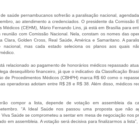
 de saúde pernambucanos sofrerão a paralisação nacional, agendada
tembro, ao atendimento a credenciados. O presidente da Comissão E
s Médicos (CEHM), Mário Fernando Lins, já está em Brasília para ent
em reunião com Comissão Nacional. Nela, constam os nomes das ope
a Clara, Golden Cross, Real Saúde, América e Samaritano. A parali
e nacional, mas cada estado seleciona os planos aos quais nã
médico.
tá relacionado ao pagamento de honorários médicos repassado atua
lega desequilíbrio financeiro, já que o indicativo da Classificação Brasi
ção de Procedimentos Médicos (CBHPH) marca R$ 60 como o repass
mas operadoras adotam entre R$ 28 e R$ 38. Além disso, médicos r
rão compor a lista, depende de votação em assembleia da ca
setembro. “A Ideal Saúde nos passou uma proposta que não a
á o Viva Saúde se comprometeu a sentar em mesa de negociação nos p
o em assembleia. A votação será decisiva para finalizarmos a lista”,