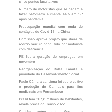
cinco pontos facultativos
ional.
Número de motoristas que se negam a
fazer bafômetro aumenta 44% em SP
40
após pandemia
e
 para
Preocupação mundial com onda de
icípios
contágios de Covid-19 na China
Comissão aprova projeto que libera de
rodízio veículo conduzido por motorista
com deficiência
, mais
PE lidera geração de empregos em
s em
novembro
ento
des
Reorganização do Bolsa Família é
, mesmo
prioridade do Desenvolvimento Social
na
Paulo Câmara sanciona lei sobre cultivo
etirada
e produção de Cannabis para fins
Medida
medicinais em Pernambuco
da
Brasil tem 207,8 milhões de habitantes,
revela prévia do Censo 2022
Cartilha reúne orientações para