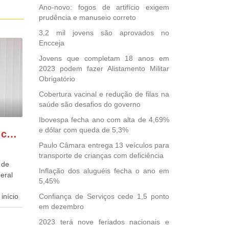
Ano-novo: fogos de artifício exigem
prudência e manuseio correto
3,2 mil jovens são aprovados no
Encceja
Jovens que completam 18 anos em
2023 podem fazer Alistamento Militar
Obrigatório
Cobertura vacinal e redução de filas na
saúde são desafios do governo
Ibovespa fecha ano com alta de 4,69%
e dólar com queda de 5,3%
GONZAGA PATRIOTA comemora o retorno da FUNASA
Paulo Câmara entrega 13 veículos para
transporte de crianças com deficiência
 de
Inflação dos aluguéis fecha o ano em
eral
5,45%
início
Confiança de Serviços cede 1,5 ponto
em dezembro
dida
2023 terá nove feriados nacionais e
esta