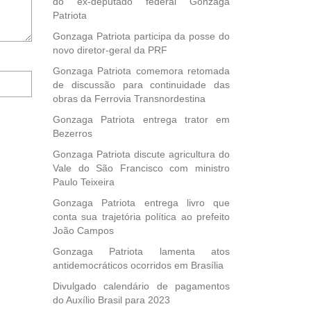
do ex-deputado federal Gonzaga
Patriota
Gonzaga Patriota participa da posse do
novo diretor-geral da PRF
Gonzaga Patriota comemora retomada
Notifique-
de discussão para continuidade das
me
obras da Ferrovia Transnordestina
sobre
novos
Gonzaga Patriota entrega trator em
comentários
Bezerros
por
Gonzaga Patriota discute agricultura do
e-
Vale do São Francisco com ministro
mail.
Paulo Teixeira
Gonzaga Patriota entrega livro que
conta sua trajetória política ao prefeito
João Campos
Gonzaga Patriota lamenta atos
antidemocráticos ocorridos em Brasília
Divulgado calendário de pagamentos
do Auxílio Brasil para 2023