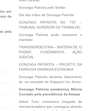
Maio Laranja
Gonzaga Patriota pelo Sertão
atro em
Dia das mães de Gonzaga Patriota
voos da
GONZAGA PATRIOTA NO TST –
TRIBUNAL SUPERIOR DO TRABALHO
as pela
Gonzaga Patriota pode reassumir o
mandato
TRANSNORDESTINA – MATÉRIA DE ‘O
PODER’ FUNDAMENTA AÇÃO
JUDICIAL
GONZAGA PATRIOTA – PROJETO DA
FERROVIA DINAMIZA ECONOMIA
Gonzaga Patriota lamenta falecimento
do ex-vereador de Salgueiro Ivo Júnior
Gonzaga Patriota parabeniza Márcia
Conrado pela presidência da Amupe
Valmir Tunu comemora chegada de
retroescavadeira que conseguiu através