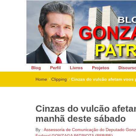
Deputado Federal
Blog
Perfil
Livros
Projetos
Discurs
Home
/
Clipping
/
Cinzas do vulcão afetam voos 
Cinzas do vulcão afeta
manhã deste sábado
By :
Assessoria de Comunicação do Deputado Gonza
Federal GONZAGA PATRIOTA (PSB/PE)