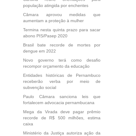
des
população atingida por enchentes
, mesmo
Câmara aprovou medidas que
na
aumentam a proteção à mulher
etirada
Medida
Termina nesta quinta prazo para sacar
da
abono PIS/Pasep 2020
Brasil bate recorde de mortes por
dengue em 2022
Novo governo terá como desafio
recompor orçamento da educação
Entidades históricas de Pernambuco
receberão verba por meio de
subvenção social
Paulo Câmara sanciona leis que
fortalecem advocacia pernambucana
Mega da Virada deve pagar prêmio
recorde de R$ 500 milhões, estima
caixa
Ministério da Justiça autoriza ação da