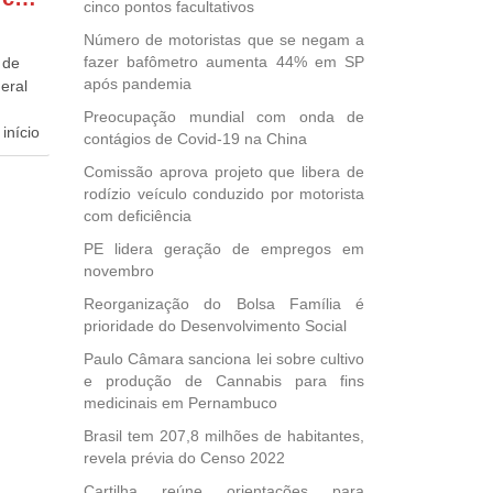
cinco pontos facultativos
Número de motoristas que se negam a
fazer bafômetro aumenta 44% em SP
 de
após pandemia
eral
Preocupação mundial com onda de
início
contágios de Covid-19 na China
Comissão aprova projeto que libera de
dida
rodízio veículo conduzido por motorista
esta
com deficiência
ional.
PE lidera geração de empregos em
40
novembro
e
Reorganização do Bolsa Família é
 para
prioridade do Desenvolvimento Social
icípios
Paulo Câmara sanciona lei sobre cultivo
e produção de Cannabis para fins
medicinais em Pernambuco
, mais
Brasil tem 207,8 milhões de habitantes,
s em
revela prévia do Censo 2022
ento
Cartilha reúne orientações para