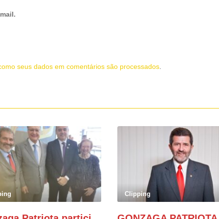
mail.
como seus dados em comentários são processados
.
ping
Clipping
Gonzaga Patriota participa de evento em prol do desenvolvimento do Nordeste