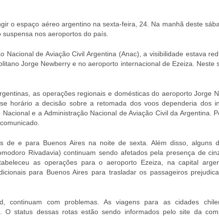
ngir o espaço aéreo argentino na sexta-feira, 24. Na manhã deste sáb
suspensa nos aeroportos do país.
 Nacional de Aviação Civil Argentina (Anac), a visibilidade estava re
litano Jorge Newberry e no aeroporto internacional de Ezeiza. Neste 
Argentinas, as operações regionais e domésticas do aeroporto Jorge 
esse horário a decisão sobre a retomada dos voos dependeria dos i
 Nacional e a Administração Nacional de Aviação Civil da Argentina. P
 comunicado.
 de e para Buenos Aires na noite de sexta. Além disso, alguns d
omodoro Rivadavia) continuam sendo afetados pela presença de cin
tabeleceu as operações para o aeroporto Ezeiza, na capital argen
cionais para Buenos Aires para trasladar os passageiros prejudic
, continuam com problemas. As viagens para as cidades chil
O status dessas rotas estão sendo informados pelo site da com