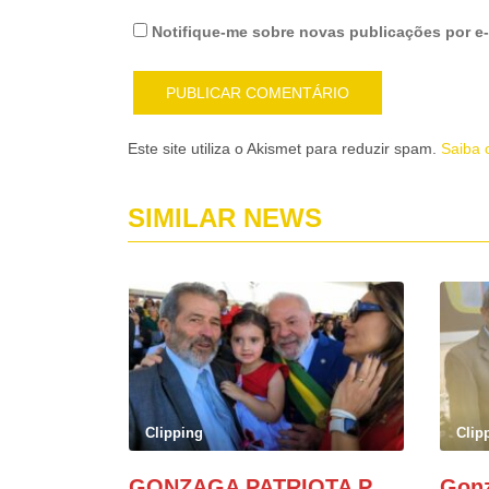
Notifique-me sobre novas publicações por e-
Este site utiliza o Akismet para reduzir spam.
Saiba 
SIMILAR NEWS
Clipping
Clip
GONZAGA PATRIOTA PARTICIPA DO DESFILE DA INDEPENDÊNCIA NO PALANQUE DA PRESIDÊNCIA DA REPÚBLICA E É ABRAÇADO POR LULA E POR GERALDO ALCKMIN.