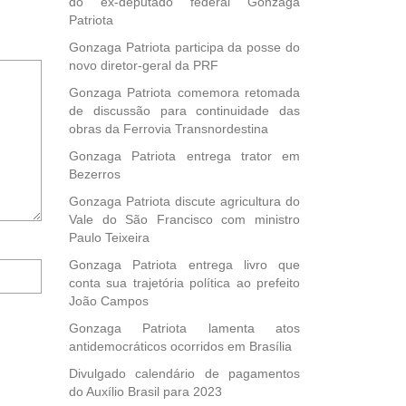
do ex-deputado federal Gonzaga
Patriota
Gonzaga Patriota participa da posse do
novo diretor-geral da PRF
Gonzaga Patriota comemora retomada
de discussão para continuidade das
obras da Ferrovia Transnordestina
Gonzaga Patriota entrega trator em
Bezerros
Gonzaga Patriota discute agricultura do
Vale do São Francisco com ministro
Paulo Teixeira
Notifique-
Gonzaga Patriota entrega livro que
me
conta sua trajetória política ao prefeito
sobre
João Campos
novos
Gonzaga Patriota lamenta atos
comentários
antidemocráticos ocorridos em Brasília
por
e-
Divulgado calendário de pagamentos
mail.
do Auxílio Brasil para 2023