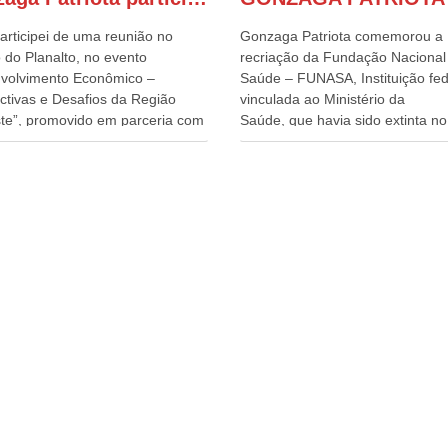
articipei de uma reunião no
Gonzaga Patriota comemorou a
 do Planalto, no evento
recriação da Fundação Nacional
volvimento Econômico –
Saúde – FUNASA, Instituição fed
ctivas e Desafios da Região
vinculada ao Ministério da
te”, promovido em parceria com
Saúde, que havia sido extinta no 
órcio Nordeste. Na pauta do
do terceiro governo do
o, está o plano estratégico de
Presidente Lula, por meio da Me
olvimento sustentável da região,
Provisória alterada e aprovada n
esafios para a elaboração de
quinta-feira, pelo Congresso Nac
cas públicas, que possam
Gonzaga Patriota disse hoje em
onar problemas estruturais
entrevistas, que durante esses 
 estados. O evento contou com
anos, como parlamentar, sempr
ença do Vice-presidente Geraldo
contou com o apoio da FUNASA,
n, que também ocupa o
o desenvolvimento dos seus mun
ério do Desenvolvimento,
e, somente o ano passado, essa
ia, Comércio e Serviços, o ex
Fundação distribuiu mais de três
ador de Pernambuco, agora
bilhões de reais, com suas
ente do Banco do Nordeste,
maravilhosas ações, dentre alas
Câmara, o ex Deputado Federal,
de 500 milhões, foram aplicado
lmente Superintendente da
serviços de melhoria do saneam