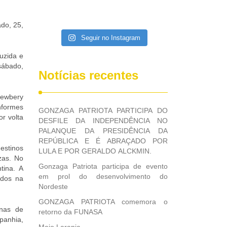
ado, 25,
Seguir no Instagram
duzida e
sábado,
Notícias recentes
Newbery
nformes
GONZAGA PATRIOTA PARTICIPA DO
or volta
DESFILE DA INDEPENDÊNCIA NO
PALANQUE DA PRESIDÊNCIA DA
REPÚBLICA E É ABRAÇADO POR
estinos
LULA E POR GERALDO ALCKMIN.
zas. No
Gonzaga Patriota participa de evento
tina. A
em prol do desenvolvimento do
ados na
Nordeste
GONZAGA PATRIOTA comemora o
enas de
retorno da FUNASA
panhia,