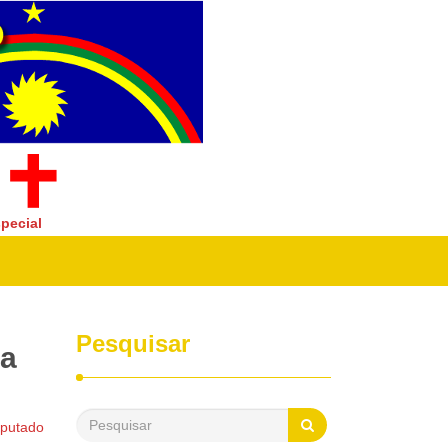
pecial
Pesquisar
na
eputado