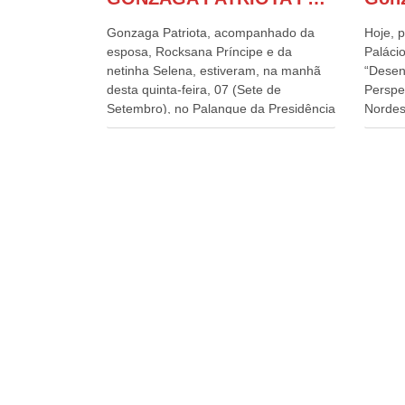
Gonzaga Patriota, acompanhado da
Hoje, p
esposa, Rocksana Príncipe e da
Palácio
netinha Selena, estiveram, na manhã
“Desen
desta quinta-feira, 07 (Sete de
Perspe
Setembro), no Palanque da Presidência
Nordes
da República, onde foram abraçados
o Cons
por Lula, sua esposa Janja e por todos
encontr
os Ministros de Estado, que estavam
desenv
presentes, nos Desfiles da
e os d
Independência da República. Gonzaga
políti
Patriota que já participou de muitos
soluci
outros desfiles, na Esplanada dos
nesses
Ministérios, disse ter sido o deste ano,
a pres
o maior e o mais organizado de todos.
Alckmi
“Há quatro décadas, como Patriota até
Minist
no nome, participo anualmente dos
Indústr
desfiles de Sete de Setembro, na
govern
Esplanada dos Ministérios, em Brasília.
Presid
Este ano, o governo preparou espaços
Paulo 
com cadeiras e coberturas, para
e atua