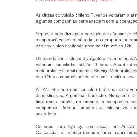
As cinzas do vulcão chileno Puyehue voltaram a ati
algumas companhias permaneciam com a operação 
Segundo nota divulgada na sexta pela Administração
as operações seriam afetadas no aeroporto metropo
não havia sido divulgado novo boletim até as 12h.
De acordo com boletim divulgado pela Aerolíneas 
estariam canceladas até às 11 horas. A partir d
meteorológicos emitidos pelo Serviço Meteorológico
das 12h a companhia ainda não havia emitido novo
A LAN informou que cancelou todos os seus voos
domésticos na Argentina (Bariloche, Neuquén e C
final desta manhã, no entanto, a companhia res
companhia informou também que colocou voos adi
sexta-feira.
Os voos para Sydney, com escala em Auckland
Concepción e Temuco também foram canceladas. 