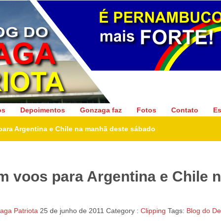
Gonzaga Patriota
os
Depoimentos
Gonzaga faz
Fotos
Contato
Es
para Argentina e Chile na manhã deste sábado
m voos para Argentina e Chile 
ga Patriota
25 de junho de 2011
Category :
Clipping
Tags:
Blog do D