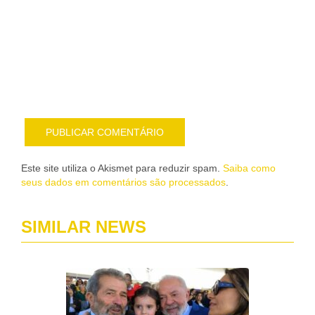
me
sob
nov
pub
por
e-
mail
Este site utiliza o Akismet para reduzir spam.
Saiba como
seus dados em comentários são processados
.
SIMILAR NEWS