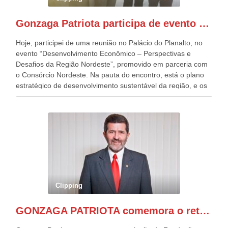
Independentes, dobrou na Esplanada. Eu, Lula e os
presentes, ficamos muito felizes com isto”, disse Gonzaga
Gonzaga Patriota participa de evento em prol do desenvolvimento do Nordeste
Patriota.
Hoje, participei de uma reunião no Palácio do Planalto, no
evento “Desenvolvimento Econômico – Perspectivas e
Desafios da Região Nordeste”, promovido em parceria com
o Consórcio Nordeste. Na pauta do encontro, está o plano
estratégico de desenvolvimento sustentável da região, e os
desafios para a elaboração de políticas públicas, que
possam solucionar problemas estruturais nesses estados. O
evento contou com a presença do Vice-presidente Geraldo
Alckmin, que também ocupa o Ministério do
Desenvolvimento, Indústria, Comércio e Serviços, o ex
governador de Pernambuco, agora Presidente do Banco do
Nordeste, Paulo Câmara, o ex Deputado Federal, e
atualmente Superintendente da SUDENE, Danilo Cabral, da
Governadora de Pernambuco, Raquel Lyra, os ministros da
Clipping
Casa Civil, Rui Costa, e da Integração e do Desenvolvimento
Regional, Waldez Góes, entre outras diversas autoridades
GONZAGA PATRIOTA comemora o retorno da FUNASA
de todo Nordeste que também ajudam a fomentar o
progresso da região.