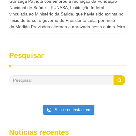
Gonzaga Patriota comemorou a recriação da Fundação
Nacional de Saúde – FUNASA, Instituição federal
vinculada ao Ministério da Saúde, que havia sido extinta no
início do terceiro governo do Presidente Lula, por meio
da Medida Provisória alterada e aprovada nesta quinta-feira,
pelo Congresso Nacional. Gonzaga Patriota disse hoje em
entrevistas, que durante esses 40 anos, como parlamentar,
sempre contou com o apoio da FUNASA, para o
desenvolvimento dos seus municípios e, somente o ano
Pesquisar
passado, essa Fundação distribuiu mais de três bilhões de
reais, com suas maravilhosas ações, dentre alas, mais de
500 milhões, foram aplicados em serviços de melhoria do
saneamento básico, em pequenas comunidades rurais.
Patriota disse ainda que, mesmo sem mandato,
contribuiu muito na Câmara dos Deputados, para a retirada
da extinção da FUNASA, nessa Medida Provisória do
Executivo, aprovada ontem.
Seguir no Instagram
Notícias recentes