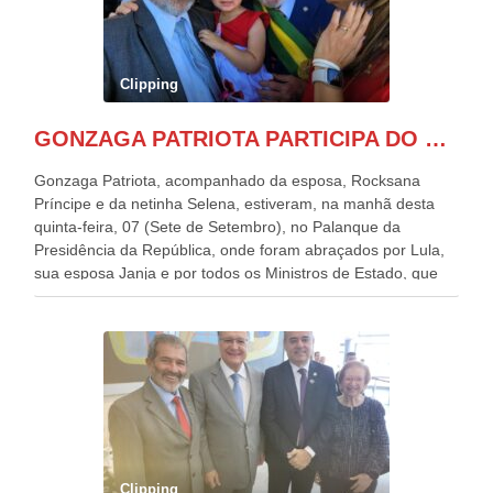
Clipping
GONZAGA PATRIOTA PARTICIPA DO DESFILE DA INDEPENDÊNCIA NO PALANQUE DA PRESIDÊNCIA DA REPÚBLICA E É ABRAÇADO POR LULA E POR GERALDO ALCKMIN.
Gonzaga Patriota, acompanhado da esposa, Rocksana
Príncipe e da netinha Selena, estiveram, na manhã desta
quinta-feira, 07 (Sete de Setembro), no Palanque da
Presidência da República, onde foram abraçados por Lula,
sua esposa Janja e por todos os Ministros de Estado, que
estavam presentes, nos Desfiles da Independência da
República. Gonzaga Patriota que já participou de muitos
outros desfiles, na Esplanada dos Ministérios, disse ter sido
o deste ano, o maior e o mais organizado de todos. “Há
quatro décadas, como Patriota até no nome, participo
anualmente dos desfiles de Sete de Setembro, na
Esplanada dos Ministérios, em Brasília. Este ano, o governo
preparou espaços com cadeiras e coberturas, para 30.000
pessoas, só que o número de Patriotas Brasileiros
Clipping