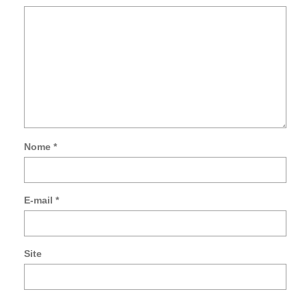
Nome
*
Not
me
so
E-mail
*
no
co
po
e-
Site
mai
Noti