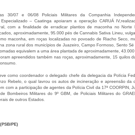
as 30/07 e 06/08 Policiais Militares da Companhia Independ
o Especializado – Caatinga apoiaram a operação CARUÁ IV,realiza
ral, com a finalidade de erradicar plantios de maconha no Norte 
cados, aproximadamente, 95.000 pés de Cannabis Sativa Lineu, vulg
omo maconha, em roças localizadas no povoado de Riacho Seco, mu
na zona rural dos municípios de Juazeiro, Campo Formoso, Sento Sé
omadas equivalem a uma área plantada de aproximadamente, 43.000
oram apreendidos também nas roças, aproximadamente, 15 quilos d
consumo.
eve como coordenador o delegado chefe da delegacia da Polícia Fed
nzo Rebelo, o qual lavrou os autos de incineração e apreensão da 
m com a participação de agentes da Polícia Civil da 17ª COORPIN, Ju
de Bombeiros Militares do 9º GBM, de Policiais Militares do GRA
erais de outros Estados.
(PSB/PE)