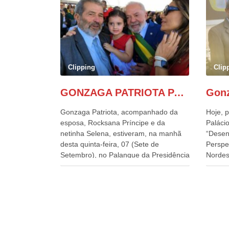
Clipping
Clip
GONZAGA PATRIOTA PARTICIPA DO DESFILE DA INDEPENDÊNCIA NO PALANQUE DA PRESIDÊNCIA DA REPÚBLICA E É ABRAÇADO POR LULA E POR GERALDO ALCKMIN.
Gonzaga Patriota, acompanhado da
Hoje, p
esposa, Rocksana Príncipe e da
Palácio
netinha Selena, estiveram, na manhã
“Desen
desta quinta-feira, 07 (Sete de
Perspe
Setembro), no Palanque da Presidência
Nordes
da República, onde foram abraçados
o Cons
por Lula, sua esposa Janja e por todos
encontr
os Ministros de Estado, que estavam
desenv
presentes, nos Desfiles da
e os d
Independência da República. Gonzaga
políti
Patriota que já participou de muitos
soluci