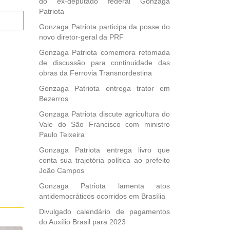
do ex-deputado federal Gonzaga
Patriota
Notifique-
me
Gonzaga Patriota participa da posse do
sobre
novo diretor-geral da PRF
novos
Gonzaga Patriota comemora retomada
comentários
de discussão para continuidade das
por
obras da Ferrovia Transnordestina
e-
mail.
Gonzaga Patriota entrega trator em
Bezerros
Gonzaga Patriota discute agricultura do
Vale do São Francisco com ministro
Paulo Teixeira
Gonzaga Patriota entrega livro que
conta sua trajetória política ao prefeito
João Campos
Gonzaga Patriota lamenta atos
antidemocráticos ocorridos em Brasília
Divulgado calendário de pagamentos
do Auxílio Brasil para 2023