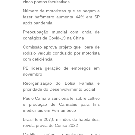
e
cinco pontos facultativos
 para
Número de motoristas que se negam a
icípios
fazer bafômetro aumenta 44% em SP
após pandemia
Preocupação mundial com onda de
contágios de Covid-19 na China
, mais
s em
Comissão aprova projeto que libera de
ento
rodízio veículo conduzido por motorista
des
com deficiência
, mesmo
PE lidera geração de empregos em
na
novembro
etirada
Medida
Reorganização do Bolsa Família é
da
prioridade do Desenvolvimento Social
Paulo Câmara sanciona lei sobre cultivo
e produção de Cannabis para fins
medicinais em Pernambuco
Brasil tem 207,8 milhões de habitantes,
revela prévia do Censo 2022
Cartilha reúne orientações para