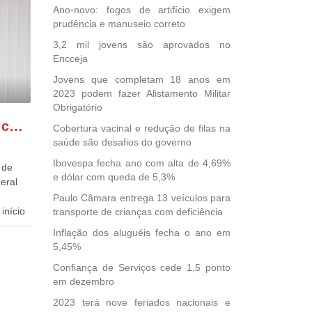
Ano-novo: fogos de artifício exigem
prudência e manuseio correto
3,2 mil jovens são aprovados no
Encceja
Jovens que completam 18 anos em
2023 podem fazer Alistamento Militar
Obrigatório
GONZAGA PATRIOTA comemora o retorno da FUNASA
Cobertura vacinal e redução de filas na
saúde são desafios do governo
Ibovespa fecha ano com alta de 4,69%
 de
e dólar com queda de 5,3%
eral
Paulo Câmara entrega 13 veículos para
início
transporte de crianças com deficiência
Inflação dos aluguéis fecha o ano em
dida
5,45%
esta
Confiança de Serviços cede 1,5 ponto
ional.
em dezembro
40
2023 terá nove feriados nacionais e