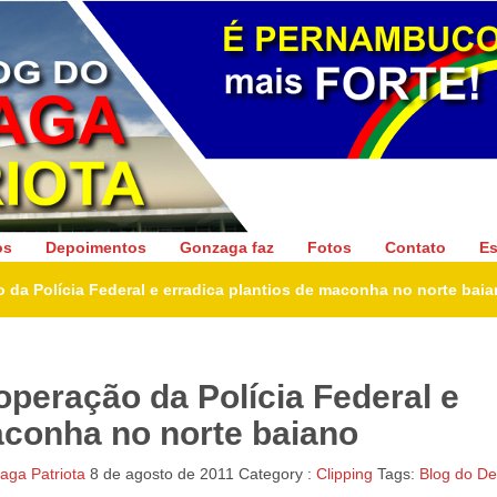
Gonzaga Patriota
os
Depoimentos
Gonzaga faz
Fotos
Contato
Es
 da Polícia Federal e erradica plantios de maconha no norte bai
operação da Polícia Federal e
aconha no norte baiano
ga Patriota
8 de agosto de 2011
Category :
Clipping
Tags:
Blog do D