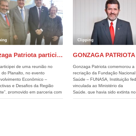
ping
Clipping
Gonzaga Patriota participa de evento em prol do desenvolvimento do Nordeste
articipei de uma reunião no
Gonzaga Patriota comemorou a
 do Planalto, no evento
recriação da Fundação Nacional
volvimento Econômico –
Saúde – FUNASA, Instituição fed
ctivas e Desafios da Região
vinculada ao Ministério da
te”, promovido em parceria com
Saúde, que havia sido extinta no 
órcio Nordeste. Na pauta do
do terceiro governo do
o, está o plano estratégico de
Presidente Lula, por meio da Me
olvimento sustentável da região,
Provisória alterada e aprovada n
esafios para a elaboração de
quinta-feira, pelo Congresso Nac
cas públicas, que possam
Gonzaga Patriota disse hoje em
onar problemas estruturais
entrevistas, que durante esses 