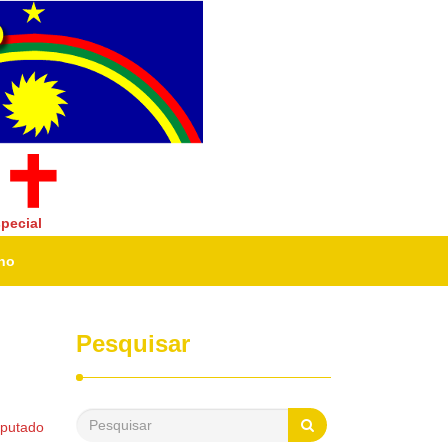
pecial
ano
Pesquisar
eputado