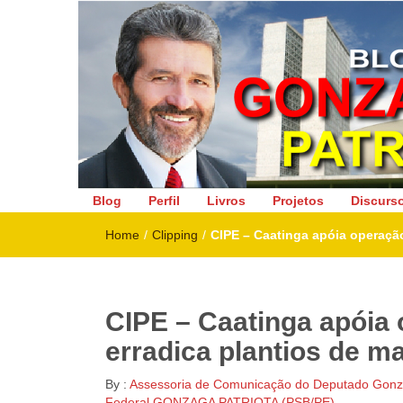
Deputado Federal
Blog
Perfil
Livros
Projetos
Discurs
Home
/
Clipping
/
CIPE – Caatinga apóia operação
CIPE – Caatinga apóia 
erradica plantios de m
By :
Assessoria de Comunicação do Deputado Gonza
Federal GONZAGA PATRIOTA (PSB/PE)