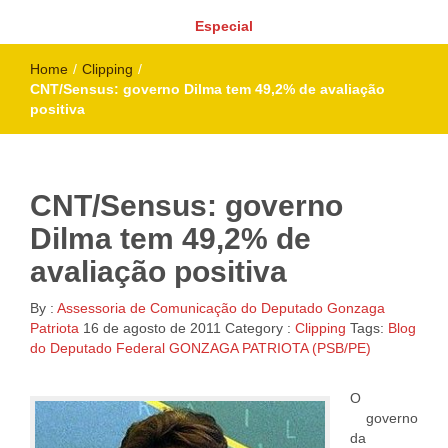
Especial
Home
/
Clipping
/
CNT/Sensus: governo Dilma tem 49,2% de avaliação
positiva
CNT/Sensus: governo
Dilma tem 49,2% de
avaliação positiva
By :
Assessoria de Comunicação do Deputado Gonzaga
Patriota
16 de agosto de 2011
Category :
Clipping
Tags:
Blog
do Deputado Federal GONZAGA PATRIOTA (PSB/PE)
O
governo
da