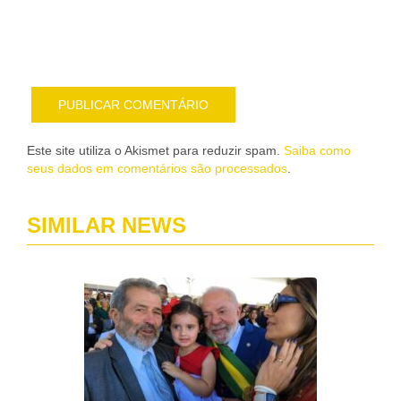
pub
por
e-
mail
Este site utiliza o Akismet para reduzir spam.
Saiba como
seus dados em comentários são processados
.
SIMILAR NEWS