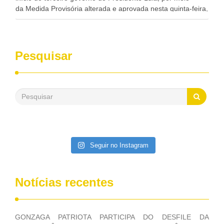
da Medida Provisória alterada e aprovada nesta quinta-feira,
pelo Congresso Nacional. Gonzaga Patriota disse hoje em
entrevistas, que durante esses 40 anos, como parlamentar,
sempre contou com o apoio da FUNASA, para o
desenvolvimento dos seus municípios e, somente o ano
Pesquisar
passado, essa Fundação distribuiu mais de três bilhões de
reais, com suas maravilhosas ações, dentre alas, mais de
500 milhões, foram aplicados em serviços de melhoria do
saneamento básico, em pequenas comunidades rurais.
Patriota disse ainda que, mesmo sem mandato,
contribuiu muito na Câmara dos Deputados, para a retirada
da extinção da FUNASA, nessa Medida Provisória do
Executivo, aprovada ontem.
Seguir no Instagram
Notícias recentes
GONZAGA PATRIOTA PARTICIPA DO DESFILE DA