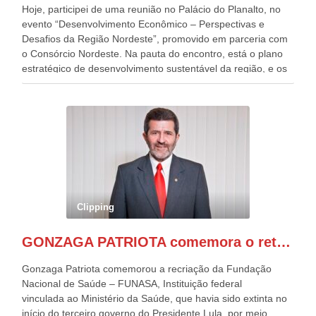
Hoje, participei de uma reunião no Palácio do Planalto, no
evento “Desenvolvimento Econômico – Perspectivas e
Desafios da Região Nordeste”, promovido em parceria com
o Consórcio Nordeste. Na pauta do encontro, está o plano
estratégico de desenvolvimento sustentável da região, e os
desafios para a elaboração de políticas públicas, que
possam solucionar problemas estruturais nesses estados. O
evento contou com a presença do Vice-presidente Geraldo
Alckmin, que também ocupa o Ministério do
Desenvolvimento, Indústria, Comércio e Serviços, o ex
governador de Pernambuco, agora Presidente do Banco do
Nordeste, Paulo Câmara, o ex Deputado Federal, e
atualmente Superintendente da SUDENE, Danilo Cabral, da
Governadora de Pernambuco, Raquel Lyra, os ministros da
Clipping
Casa Civil, Rui Costa, e da Integração e do Desenvolvimento
Regional, Waldez Góes, entre outras diversas autoridades
GONZAGA PATRIOTA comemora o retorno da FUNASA
de todo Nordeste que também ajudam a fomentar o
progresso da região.
Gonzaga Patriota comemorou a recriação da Fundação
Nacional de Saúde – FUNASA, Instituição federal
vinculada ao Ministério da Saúde, que havia sido extinta no
início do terceiro governo do Presidente Lula, por meio