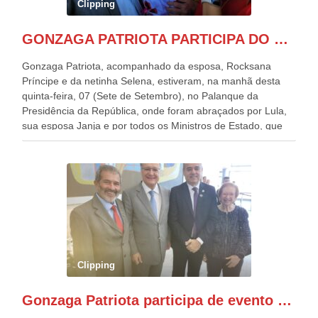
Clipping
GONZAGA PATRIOTA PARTICIPA DO DESFILE DA INDEPENDÊNCIA NO PALANQUE DA PRESIDÊNCIA DA REPÚBLICA E É ABRAÇADO POR LULA E POR GERALDO ALCKMIN.
Gonzaga Patriota, acompanhado da esposa, Rocksana
Príncipe e da netinha Selena, estiveram, na manhã desta
quinta-feira, 07 (Sete de Setembro), no Palanque da
Presidência da República, onde foram abraçados por Lula,
sua esposa Janja e por todos os Ministros de Estado, que
estavam presentes, nos Desfiles da Independência da
República. Gonzaga Patriota que já participou de muitos
outros desfiles, na Esplanada dos Ministérios, disse ter sido
o deste ano, o maior e o mais organizado de todos. “Há
quatro décadas, como Patriota até no nome, participo
anualmente dos desfiles de Sete de Setembro, na
Esplanada dos Ministérios, em Brasília. Este ano, o governo
preparou espaços com cadeiras e coberturas, para 30.000
pessoas, só que o número de Patriotas Brasileiros
Clipping
Independentes, dobrou na Esplanada. Eu, Lula e os
presentes, ficamos muito felizes com isto”, disse Gonzaga
Gonzaga Patriota participa de evento em prol do desenvolvimento do Nordeste
Patriota.