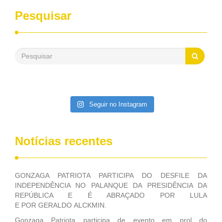
desenvolvimento dos seus municípios e, somente o ano
Pesquisar
passado, essa Fundação distribuiu mais de três bilhões de
reais, com suas maravilhosas ações, dentre alas, mais de
500 milhões, foram aplicados em serviços de melhoria do
saneamento básico, em pequenas comunidades rurais.
Patriota disse ainda que, mesmo sem mandato,
contribuiu muito na Câmara dos Deputados, para a retirada
da extinção da FUNASA, nessa Medida Provisória do
Executivo, aprovada ontem.
Seguir no Instagram
Notícias recentes
GONZAGA PATRIOTA PARTICIPA DO DESFILE DA
INDEPENDÊNCIA NO PALANQUE DA PRESIDÊNCIA DA
REPÚBLICA E É ABRAÇADO POR LULA
E POR GERALDO ALCKMIN.
Gonzaga Patriota participa de evento em prol do