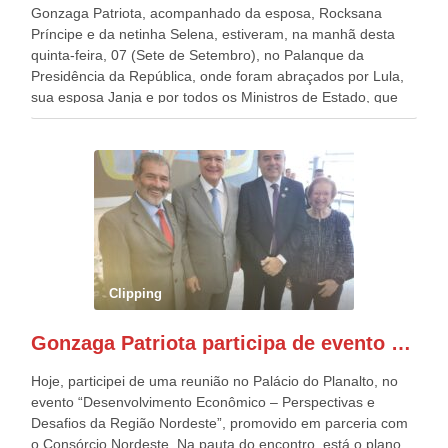
Gonzaga Patriota, acompanhado da esposa, Rocksana
Príncipe e da netinha Selena, estiveram, na manhã desta
quinta-feira, 07 (Sete de Setembro), no Palanque da
Presidência da República, onde foram abraçados por Lula,
sua esposa Janja e por todos os Ministros de Estado, que
estavam presentes, nos Desfiles da Independência da
República. Gonzaga Patriota que já participou de muitos
outros desfiles, na Esplanada dos Ministérios, disse ter sido
o deste ano, o maior e o mais organizado de todos. “Há
quatro décadas, como Patriota até no nome, participo
anualmente dos desfiles de Sete de Setembro, na
Esplanada dos Ministérios, em Brasília. Este ano, o governo
preparou espaços com cadeiras e coberturas, para 30.000
pessoas, só que o número de Patriotas Brasileiros
Clipping
Independentes, dobrou na Esplanada. Eu, Lula e os
presentes, ficamos muito felizes com isto”, disse Gonzaga
Gonzaga Patriota participa de evento em prol do desenvolvimento do Nordeste
Patriota.
Hoje, participei de uma reunião no Palácio do Planalto, no
evento “Desenvolvimento Econômico – Perspectivas e
Desafios da Região Nordeste”, promovido em parceria com
o Consórcio Nordeste. Na pauta do encontro, está o plano