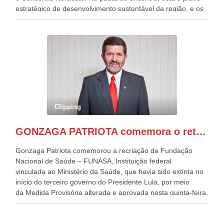
estratégico de desenvolvimento sustentável da região, e os
desafios para a elaboração de políticas públicas, que
possam solucionar problemas estruturais nesses estados. O
evento contou com a presença do Vice-presidente Geraldo
Alckmin, que também ocupa o Ministério do
Desenvolvimento, Indústria, Comércio e Serviços, o ex
governador de Pernambuco, agora Presidente do Banco do
Nordeste, Paulo Câmara, o ex Deputado Federal, e
atualmente Superintendente da SUDENE, Danilo Cabral, da
Governadora de Pernambuco, Raquel Lyra, os ministros da
Clipping
Casa Civil, Rui Costa, e da Integração e do Desenvolvimento
Regional, Waldez Góes, entre outras diversas autoridades
GONZAGA PATRIOTA comemora o retorno da FUNASA
de todo Nordeste que também ajudam a fomentar o
progresso da região.
Gonzaga Patriota comemorou a recriação da Fundação
Nacional de Saúde – FUNASA, Instituição federal
vinculada ao Ministério da Saúde, que havia sido extinta no
início do terceiro governo do Presidente Lula, por meio
da Medida Provisória alterada e aprovada nesta quinta-feira,
pelo Congresso Nacional. Gonzaga Patriota disse hoje em
entrevistas, que durante esses 40 anos, como parlamentar,
sempre contou com o apoio da FUNASA, para o