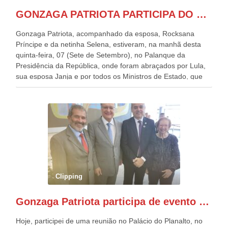
GONZAGA PATRIOTA PARTICIPA DO DESFILE DA INDEPENDÊNCIA NO PALANQUE DA PRESIDÊNCIA DA REPÚBLICA E É ABRAÇADO POR LULA E POR GERALDO ALCKMIN.
Gonzaga Patriota, acompanhado da esposa, Rocksana
Príncipe e da netinha Selena, estiveram, na manhã desta
quinta-feira, 07 (Sete de Setembro), no Palanque da
Presidência da República, onde foram abraçados por Lula,
sua esposa Janja e por todos os Ministros de Estado, que
estavam presentes, nos Desfiles da Independência da
República. Gonzaga Patriota que já participou de muitos
outros desfiles, na Esplanada dos Ministérios, disse ter sido
o deste ano, o maior e o mais organizado de todos. “Há
quatro décadas, como Patriota até no nome, participo
anualmente dos desfiles de Sete de Setembro, na
Esplanada dos Ministérios, em Brasília. Este ano, o governo
preparou espaços com cadeiras e coberturas, para 30.000
pessoas, só que o número de Patriotas Brasileiros
Clipping
Independentes, dobrou na Esplanada. Eu, Lula e os
presentes, ficamos muito felizes com isto”, disse Gonzaga
Gonzaga Patriota participa de evento em prol do desenvolvimento do Nordeste
Patriota.
Hoje, participei de uma reunião no Palácio do Planalto, no