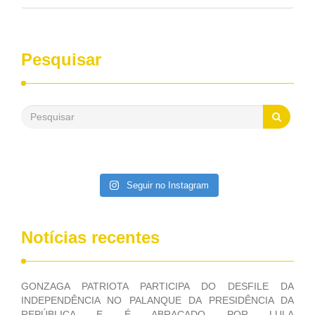
pelo Congresso Nacional. Gonzaga Patriota disse hoje em
entrevistas, que durante esses 40 anos, como parlamentar,
sempre contou com o apoio da FUNASA, para o
desenvolvimento dos seus municípios e, somente o ano
Pesquisar
passado, essa Fundação distribuiu mais de três bilhões de
reais, com suas maravilhosas ações, dentre alas, mais de
500 milhões, foram aplicados em serviços de melhoria do
saneamento básico, em pequenas comunidades rurais.
Patriota disse ainda que, mesmo sem mandato,
contribuiu muito na Câmara dos Deputados, para a retirada
da extinção da FUNASA, nessa Medida Provisória do
Executivo, aprovada ontem.
Seguir no Instagram
Notícias recentes
GONZAGA PATRIOTA PARTICIPA DO DESFILE DA
INDEPENDÊNCIA NO PALANQUE DA PRESIDÊNCIA DA
REPÚBLICA E É ABRAÇADO POR LULA