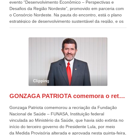
evento “Desenvolvimento Econômico – Perspectivas e
Desafios da Região Nordeste”, promovido em parceria com
o Consórcio Nordeste. Na pauta do encontro, está o plano
estratégico de desenvolvimento sustentável da região, e os
desafios para a elaboração de políticas públicas, que
possam solucionar problemas estruturais nesses estados. O
evento contou com a presença do Vice-presidente Geraldo
Alckmin, que também ocupa o Ministério do
Desenvolvimento, Indústria, Comércio e Serviços, o ex
governador de Pernambuco, agora Presidente do Banco do
Nordeste, Paulo Câmara, o ex Deputado Federal, e
atualmente Superintendente da SUDENE, Danilo Cabral, da
Governadora de Pernambuco, Raquel Lyra, os ministros da
Clipping
Casa Civil, Rui Costa, e da Integração e do Desenvolvimento
Regional, Waldez Góes, entre outras diversas autoridades
GONZAGA PATRIOTA comemora o retorno da FUNASA
de todo Nordeste que também ajudam a fomentar o
progresso da região.
Gonzaga Patriota comemorou a recriação da Fundação
Nacional de Saúde – FUNASA, Instituição federal
vinculada ao Ministério da Saúde, que havia sido extinta no
início do terceiro governo do Presidente Lula, por meio
da Medida Provisória alterada e aprovada nesta quinta-feira,