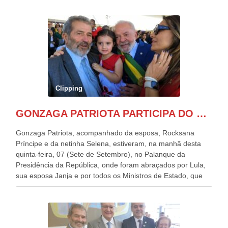
Clipping
GONZAGA PATRIOTA PARTICIPA DO DESFILE DA INDEPENDÊNCIA NO PALANQUE DA PRESIDÊNCIA DA REPÚBLICA E É ABRAÇADO POR LULA E POR GERALDO ALCKMIN.
Gonzaga Patriota, acompanhado da esposa, Rocksana
Príncipe e da netinha Selena, estiveram, na manhã desta
quinta-feira, 07 (Sete de Setembro), no Palanque da
Presidência da República, onde foram abraçados por Lula,
sua esposa Janja e por todos os Ministros de Estado, que
estavam presentes, nos Desfiles da Independência da
República. Gonzaga Patriota que já participou de muitos
outros desfiles, na Esplanada dos Ministérios, disse ter sido
o deste ano, o maior e o mais organizado de todos. “Há