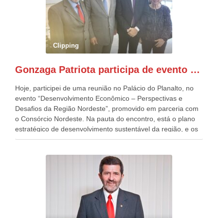
quatro décadas, como Patriota até no nome, participo
anualmente dos desfiles de Sete de Setembro, na
Esplanada dos Ministérios, em Brasília. Este ano, o governo
preparou espaços com cadeiras e coberturas, para 30.000
pessoas, só que o número de Patriotas Brasileiros
Clipping
Independentes, dobrou na Esplanada. Eu, Lula e os
presentes, ficamos muito felizes com isto”, disse Gonzaga
Gonzaga Patriota participa de evento em prol do desenvolvimento do Nordeste
Patriota.
Hoje, participei de uma reunião no Palácio do Planalto, no
evento “Desenvolvimento Econômico – Perspectivas e
Desafios da Região Nordeste”, promovido em parceria com
o Consórcio Nordeste. Na pauta do encontro, está o plano
estratégico de desenvolvimento sustentável da região, e os
desafios para a elaboração de políticas públicas, que
possam solucionar problemas estruturais nesses estados. O
evento contou com a presença do Vice-presidente Geraldo
Alckmin, que também ocupa o Ministério do
Desenvolvimento, Indústria, Comércio e Serviços, o ex
governador de Pernambuco, agora Presidente do Banco do
Nordeste, Paulo Câmara, o ex Deputado Federal, e
atualmente Superintendente da SUDENE, Danilo Cabral, da