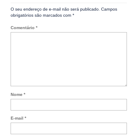
O seu endereço de e-mail não será publicado.
Campos
obrigatórios são marcados com
*
Comentário
*
Nome
*
Not
me
so
E-mail
*
no
co
po