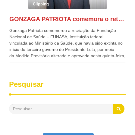
Governadora de Pernambuco, Raquel Lyra, os ministros da
Clipping
Casa Civil, Rui Costa, e da Integração e do Desenvolvimento
Regional, Waldez Góes, entre outras diversas autoridades
GONZAGA PATRIOTA comemora o retorno da FUNASA
de todo Nordeste que também ajudam a fomentar o
progresso da região.
Gonzaga Patriota comemorou a recriação da Fundação
Nacional de Saúde – FUNASA, Instituição federal
vinculada ao Ministério da Saúde, que havia sido extinta no
início do terceiro governo do Presidente Lula, por meio
da Medida Provisória alterada e aprovada nesta quinta-feira,
pelo Congresso Nacional. Gonzaga Patriota disse hoje em
entrevistas, que durante esses 40 anos, como parlamentar,
sempre contou com o apoio da FUNASA, para o
desenvolvimento dos seus municípios e, somente o ano
Pesquisar
passado, essa Fundação distribuiu mais de três bilhões de
reais, com suas maravilhosas ações, dentre alas, mais de
500 milhões, foram aplicados em serviços de melhoria do
saneamento básico, em pequenas comunidades rurais.
Patriota disse ainda que, mesmo sem mandato,
contribuiu muito na Câmara dos Deputados, para a retirada
da extinção da FUNASA, nessa Medida Provisória do
Executivo, aprovada ontem.