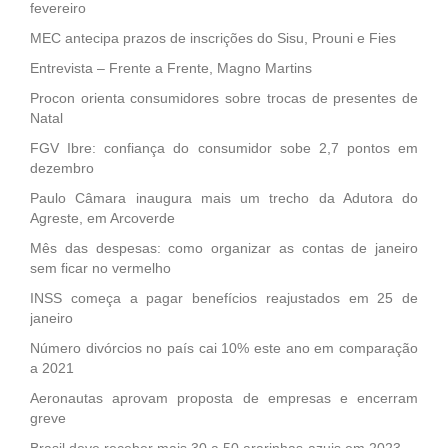
fevereiro
MEC antecipa prazos de inscrições do Sisu, Prouni e Fies
Entrevista – Frente a Frente, Magno Martins
Procon orienta consumidores sobre trocas de presentes de
Natal
FGV Ibre: confiança do consumidor sobe 2,7 pontos em
dezembro
Paulo Câmara inaugura mais um trecho da Adutora do
Agreste, em Arcoverde
Mês das despesas: como organizar as contas de janeiro
sem ficar no vermelho
INSS começa a pagar benefícios reajustados em 25 de
janeiro
Número divórcios no país cai 10% este ano em comparação
a 2021
Aeronautas aprovam proposta de empresas e encerram
greve
Brasil deve receber mais 30 a 50 ararinhas-azuis em 2023