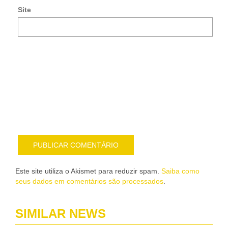
e-
Site
mai
Noti
me
sob
nov
pub
por
e-
mail
Este site utiliza o Akismet para reduzir spam.
Saiba como
seus dados em comentários são processados
.
SIMILAR NEWS