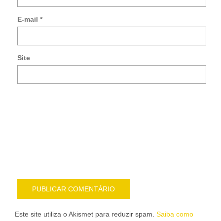
me
so
E-mail
*
no
co
po
e-
Site
mai
Noti
me
sob
nov
pub
por
e-
mail
Este site utiliza o Akismet para reduzir spam.
Saiba como