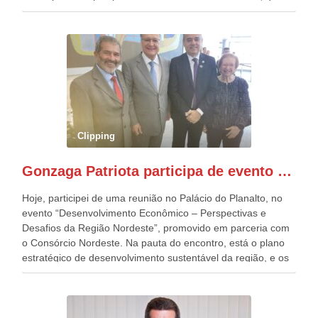
estavam presentes, nos Desfiles da Independência da
República. Gonzaga Patriota que já participou de muitos
outros desfiles, na Esplanada dos Ministérios, disse ter sido
o deste ano, o maior e o mais organizado de todos. “Há
quatro décadas, como Patriota até no nome, participo
anualmente dos desfiles de Sete de Setembro, na
Esplanada dos Ministérios, em Brasília. Este ano, o governo
preparou espaços com cadeiras e coberturas, para 30.000
pessoas, só que o número de Patriotas Brasileiros
Clipping
Independentes, dobrou na Esplanada. Eu, Lula e os
presentes, ficamos muito felizes com isto”, disse Gonzaga
Gonzaga Patriota participa de evento em prol do desenvolvimento do Nordeste
Patriota.
Hoje, participei de uma reunião no Palácio do Planalto, no
evento “Desenvolvimento Econômico – Perspectivas e
Desafios da Região Nordeste”, promovido em parceria com
o Consórcio Nordeste. Na pauta do encontro, está o plano
estratégico de desenvolvimento sustentável da região, e os
desafios para a elaboração de políticas públicas, que
possam solucionar problemas estruturais nesses estados. O
evento contou com a presença do Vice-presidente Geraldo
Alckmin, que também ocupa o Ministério do