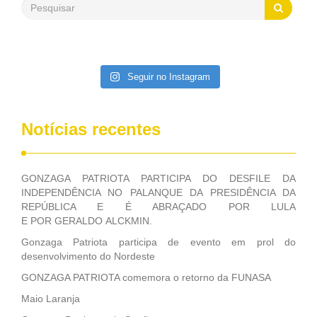
saneamento básico, em pequenas comunidades rurais.
Patriota disse ainda que, mesmo sem mandato,
contribuiu muito na Câmara dos Deputados, para a retirada
da extinção da FUNASA, nessa Medida Provisória do
Executivo, aprovada ontem.
Seguir no Instagram
Notícias recentes
GONZAGA PATRIOTA PARTICIPA DO DESFILE DA
INDEPENDÊNCIA NO PALANQUE DA PRESIDÊNCIA DA
REPÚBLICA E É ABRAÇADO POR LULA
E POR GERALDO ALCKMIN.
Gonzaga Patriota participa de evento em prol do
desenvolvimento do Nordeste
GONZAGA PATRIOTA comemora o retorno da FUNASA
Maio Laranja