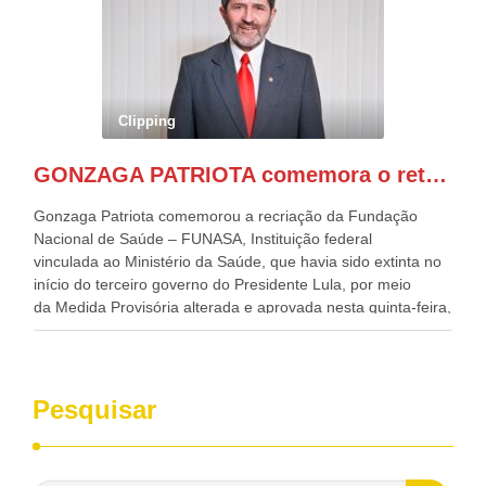
Desenvolvimento, Indústria, Comércio e Serviços, o ex
governador de Pernambuco, agora Presidente do Banco do
Nordeste, Paulo Câmara, o ex Deputado Federal, e
atualmente Superintendente da SUDENE, Danilo Cabral, da
Governadora de Pernambuco, Raquel Lyra, os ministros da
Clipping
Casa Civil, Rui Costa, e da Integração e do Desenvolvimento
Regional, Waldez Góes, entre outras diversas autoridades
GONZAGA PATRIOTA comemora o retorno da FUNASA
de todo Nordeste que também ajudam a fomentar o
progresso da região.
Gonzaga Patriota comemorou a recriação da Fundação
Nacional de Saúde – FUNASA, Instituição federal
vinculada ao Ministério da Saúde, que havia sido extinta no
início do terceiro governo do Presidente Lula, por meio
da Medida Provisória alterada e aprovada nesta quinta-feira,
pelo Congresso Nacional. Gonzaga Patriota disse hoje em
entrevistas, que durante esses 40 anos, como parlamentar,
sempre contou com o apoio da FUNASA, para o
desenvolvimento dos seus municípios e, somente o ano
Pesquisar
passado, essa Fundação distribuiu mais de três bilhões de
reais, com suas maravilhosas ações, dentre alas, mais de
500 milhões, foram aplicados em serviços de melhoria do