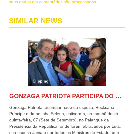
seus dados em comentários são processados
.
SIMILAR NEWS
Clipping
GONZAGA PATRIOTA PARTICIPA DO DESFILE DA INDEPENDÊNCIA NO PALANQUE DA PRESIDÊNCIA DA REPÚBLICA E É ABRAÇADO POR LULA E POR GERALDO ALCKMIN.
Gonzaga Patriota, acompanhado da esposa, Rocksana
Príncipe e da netinha Selena, estiveram, na manhã desta
quinta-feira, 07 (Sete de Setembro), no Palanque da
Presidência da República, onde foram abraçados por Lula,
sua esposa Janja e por todos os Ministros de Estado, que