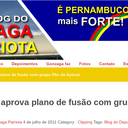
Gonzaga Patriota
os
Depoimentos
Gonzaga faz
Fotos
Contato
Es
plano de fusão com grupo Pão de Açúcar
 aprova plano de fusão com gr
ga Patriota
4 de julho de 2011
Category :
Clipping
Tags:
Blog do Dep