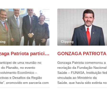
ping
Clipping
Gonzaga Patriota participa de evento em prol do desenvolvimento do Nordeste
articipei de uma reunião no
Gonzaga Patriota comemorou a
 do Planalto, no evento
recriação da Fundação Nacional
volvimento Econômico –
Saúde – FUNASA, Instituição fed
ctivas e Desafios da Região
vinculada ao Ministério da
te”, promovido em parceria com
Saúde, que havia sido extinta no 
órcio Nordeste. Na pauta do
do terceiro governo do
o, está o plano estratégico de
Presidente Lula, por meio da Me
olvimento sustentável da região,
Provisória alterada e aprovada n
esafios para a elaboração de
quinta-feira, pelo Congresso Nac