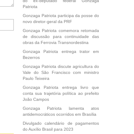
do ex-deputado federal Gonzaga
Patriota
Gonzaga Patriota participa da posse do
Notifique-
novo diretor-geral da PRF
me
Gonzaga Patriota comemora retomada
sobre
de discussão para continuidade das
novos
obras da Ferrovia Transnordestina
comentários
por
Gonzaga Patriota entrega trator em
e-
Bezerros
mail.
Gonzaga Patriota discute agricultura do
Vale do São Francisco com ministro
Paulo Teixeira
Gonzaga Patriota entrega livro que
conta sua trajetória política ao prefeito
João Campos
Gonzaga Patriota lamenta atos
antidemocráticos ocorridos em Brasília
Divulgado calendário de pagamentos
do Auxílio Brasil para 2023