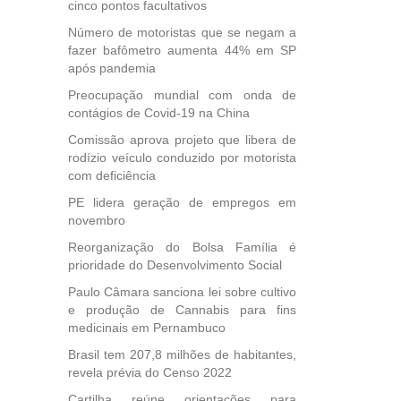
cinco pontos facultativos
40
Número de motoristas que se negam a
e
fazer bafômetro aumenta 44% em SP
 para
após pandemia
icípios
Preocupação mundial com onda de
contágios de Covid-19 na China
Comissão aprova projeto que libera de
, mais
rodízio veículo conduzido por motorista
s em
com deficiência
ento
PE lidera geração de empregos em
des
novembro
, mesmo
na
Reorganização do Bolsa Família é
prioridade do Desenvolvimento Social
etirada
Medida
Paulo Câmara sanciona lei sobre cultivo
da
e produção de Cannabis para fins
medicinais em Pernambuco
Brasil tem 207,8 milhões de habitantes,
revela prévia do Censo 2022
Cartilha reúne orientações para