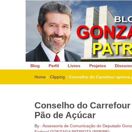
Deputado Federal
Blog
Perfil
Livros
Projetos
Discurs
Home
/
Clipping
/
Conselho do Carrefour aprova 
Conselho do Carrefour
Pão de Açúcar
By :
Assessoria de Comunicação do Deputado Gonza
Federal GONZAGA PATRIOTA (PSB/PE)