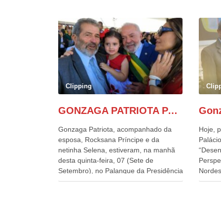
Clipping
Clip
GONZAGA PATRIOTA PARTICIPA DO DESFILE DA INDEPENDÊNCIA NO PALANQUE DA PRESIDÊNCIA DA REPÚBLICA E É ABRAÇADO POR LULA E POR GERALDO ALCKMIN.
Gonzaga Patriota, acompanhado da
Hoje, p
esposa, Rocksana Príncipe e da
Palácio
netinha Selena, estiveram, na manhã
“Desen
desta quinta-feira, 07 (Sete de
Perspe
Setembro), no Palanque da Presidência
Nordes
da República, onde foram abraçados
o Cons
por Lula, sua esposa Janja e por todos
encontr
os Ministros de Estado, que estavam
desenv
presentes, nos Desfiles da
e os d