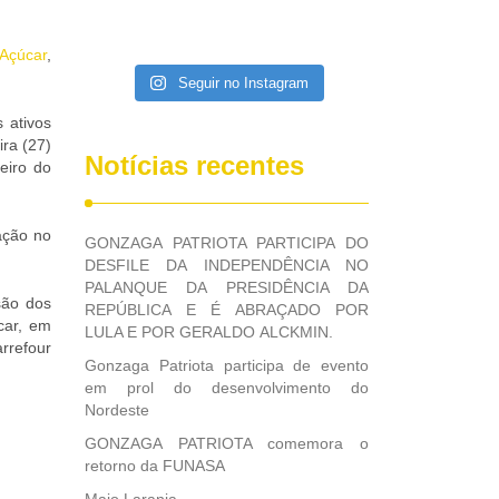
Açúcar
,
Seguir no Instagram
 ativos
ira (27)
Notícias recentes
eiro do
ação no
GONZAGA PATRIOTA PARTICIPA DO
DESFILE DA INDEPENDÊNCIA NO
PALANQUE DA PRESIDÊNCIA DA
são dos
REPÚBLICA E É ABRAÇADO POR
car, em
LULA E POR GERALDO ALCKMIN.
arrefour
Gonzaga Patriota participa de evento
em prol do desenvolvimento do
Nordeste
GONZAGA PATRIOTA comemora o
retorno da FUNASA