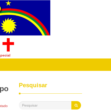
pecial
Pesquisar
upo
utado