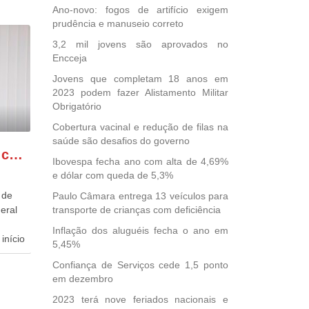
Ano-novo: fogos de artifício exigem
prudência e manuseio correto
3,2 mil jovens são aprovados no
Encceja
Jovens que completam 18 anos em
2023 podem fazer Alistamento Militar
Obrigatório
Cobertura vacinal e redução de filas na
saúde são desafios do governo
GONZAGA PATRIOTA comemora o retorno da FUNASA
Ibovespa fecha ano com alta de 4,69%
e dólar com queda de 5,3%
 de
Paulo Câmara entrega 13 veículos para
eral
transporte de crianças com deficiência
Inflação dos aluguéis fecha o ano em
início
5,45%
Confiança de Serviços cede 1,5 ponto
dida
em dezembro
esta
ional.
2023 terá nove feriados nacionais e