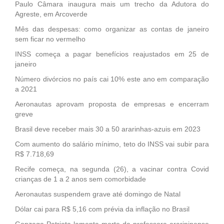
Paulo Câmara inaugura mais um trecho da Adutora do
Agreste, em Arcoverde
Mês das despesas: como organizar as contas de janeiro
sem ficar no vermelho
INSS começa a pagar benefícios reajustados em 25 de
janeiro
Número divórcios no país cai 10% este ano em comparação
a 2021
Aeronautas aprovam proposta de empresas e encerram
greve
Brasil deve receber mais 30 a 50 ararinhas-azuis em 2023
Com aumento do salário mínimo, teto do INSS vai subir para
R$ 7.718,69
Recife começa, na segunda (26), a vacinar contra Covid
crianças de 1 a 2 anos sem comorbidade
Aeronautas suspendem grave até domingo de Natal
Dólar cai para R$ 5,16 com prévia da inflação no Brasil
Gonzaga Patriota lamenta morte da professora araripinense