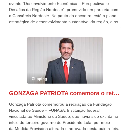
evento “Desenvolvimento Econômico – Perspectivas e
Desafios da Região Nordeste”, promovido em parceria com
o Consórcio Nordeste. Na pauta do encontro, está o plano
estratégico de desenvolvimento sustentável da região, e os
desafios para a elaboração de políticas públicas, que
possam solucionar problemas estruturais nesses estados. O
evento contou com a presença do Vice-presidente Geraldo
Alckmin, que também ocupa o Ministério do
Desenvolvimento, Indústria, Comércio e Serviços, o ex
governador de Pernambuco, agora Presidente do Banco do
Nordeste, Paulo Câmara, o ex Deputado Federal, e
atualmente Superintendente da SUDENE, Danilo Cabral, da
Governadora de Pernambuco, Raquel Lyra, os ministros da
Clipping
Casa Civil, Rui Costa, e da Integração e do Desenvolvimento
Regional, Waldez Góes, entre outras diversas autoridades
GONZAGA PATRIOTA comemora o retorno da FUNASA
de todo Nordeste que também ajudam a fomentar o
progresso da região.
Gonzaga Patriota comemorou a recriação da Fundação
Nacional de Saúde – FUNASA, Instituição federal
vinculada ao Ministério da Saúde, que havia sido extinta no
início do terceiro governo do Presidente Lula, por meio
da Medida Provisória alterada e aprovada nesta quinta-feira,