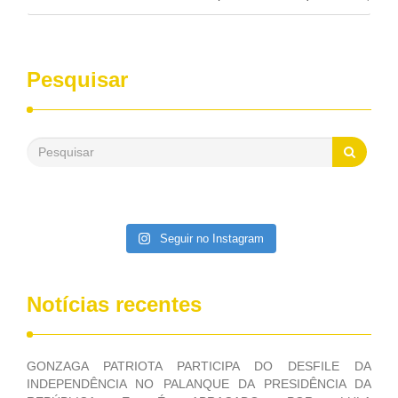
pelo Congresso Nacional. Gonzaga Patriota disse hoje em
entrevistas, que durante esses 40 anos, como parlamentar,
sempre contou com o apoio da FUNASA, para o
desenvolvimento dos seus municípios e, somente o ano
Pesquisar
passado, essa Fundação distribuiu mais de três bilhões de
reais, com suas maravilhosas ações, dentre alas, mais de
500 milhões, foram aplicados em serviços de melhoria do
saneamento básico, em pequenas comunidades rurais.
Patriota disse ainda que, mesmo sem mandato,
contribuiu muito na Câmara dos Deputados, para a retirada
da extinção da FUNASA, nessa Medida Provisória do
Executivo, aprovada ontem.
Seguir no Instagram
Notícias recentes
GONZAGA PATRIOTA PARTICIPA DO DESFILE DA
INDEPENDÊNCIA NO PALANQUE DA PRESIDÊNCIA DA