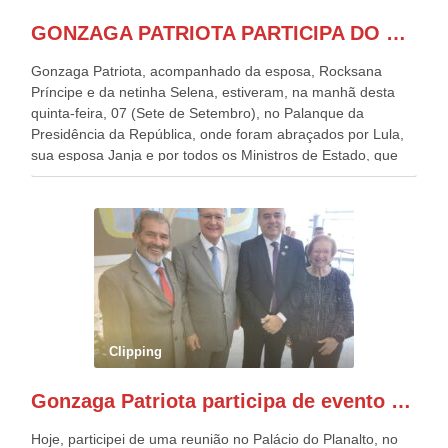
GONZAGA PATRIOTA PARTICIPA DO DESFILE DA INDEPENDÊNCIA NO PALANQUE DA PRESIDÊNCIA DA REPÚBLICA E É ABRAÇADO POR LULA E POR GERALDO ALCKMIN.
Gonzaga Patriota, acompanhado da esposa, Rocksana
Príncipe e da netinha Selena, estiveram, na manhã desta
quinta-feira, 07 (Sete de Setembro), no Palanque da
Presidência da República, onde foram abraçados por Lula,
sua esposa Janja e por todos os Ministros de Estado, que
estavam presentes, nos Desfiles da Independência da
República. Gonzaga Patriota que já participou de muitos
outros desfiles, na Esplanada dos Ministérios, disse ter sido
o deste ano, o maior e o mais organizado de todos. “Há
quatro décadas, como Patriota até no nome, participo
anualmente dos desfiles de Sete de Setembro, na
Esplanada dos Ministérios, em Brasília. Este ano, o governo
preparou espaços com cadeiras e coberturas, para 30.000
pessoas, só que o número de Patriotas Brasileiros
Clipping
Independentes, dobrou na Esplanada. Eu, Lula e os
presentes, ficamos muito felizes com isto”, disse Gonzaga
Gonzaga Patriota participa de evento em prol do desenvolvimento do Nordeste
Patriota.
Hoje, participei de uma reunião no Palácio do Planalto, no