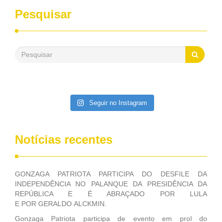
desenvolvimento dos seus municípios e, somente o ano
Pesquisar
passado, essa Fundação distribuiu mais de três bilhões de
reais, com suas maravilhosas ações, dentre alas, mais de
500 milhões, foram aplicados em serviços de melhoria do
saneamento básico, em pequenas comunidades rurais.
Patriota disse ainda que, mesmo sem mandato,
contribuiu muito na Câmara dos Deputados, para a retirada
da extinção da FUNASA, nessa Medida Provisória do
Executivo, aprovada ontem.
Seguir no Instagram
Notícias recentes
GONZAGA PATRIOTA PARTICIPA DO DESFILE DA
INDEPENDÊNCIA NO PALANQUE DA PRESIDÊNCIA DA
REPÚBLICA E É ABRAÇADO POR LULA
E POR GERALDO ALCKMIN.
Gonzaga Patriota participa de evento em prol do