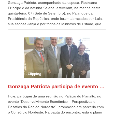
Gonzaga Patriota, acompanhado da esposa, Rocksana
Príncipe e da netinha Selena, estiveram, na manhã desta
quinta-feira, 07 (Sete de Setembro), no Palanque da
Presidência da República, onde foram abraçados por Lula,
sua esposa Janja e por todos os Ministros de Estado, que
estavam presentes, nos Desfiles da Independência da
República. Gonzaga Patriota que já participou de muitos
outros desfiles, na Esplanada dos Ministérios, disse ter sido
o deste ano, o maior e o mais organizado de todos. “Há
quatro décadas, como Patriota até no nome, participo
anualmente dos desfiles de Sete de Setembro, na
Esplanada dos Ministérios, em Brasília. Este ano, o governo
preparou espaços com cadeiras e coberturas, para 30.000
pessoas, só que o número de Patriotas Brasileiros
Clipping
Independentes, dobrou na Esplanada. Eu, Lula e os
presentes, ficamos muito felizes com isto”, disse Gonzaga
Gonzaga Patriota participa de evento em prol do desenvolvimento do Nordeste
Patriota.
Hoje, participei de uma reunião no Palácio do Planalto, no
evento “Desenvolvimento Econômico – Perspectivas e
Desafios da Região Nordeste”, promovido em parceria com
o Consórcio Nordeste. Na pauta do encontro, está o plano