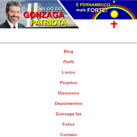
Gonzaga Patriota
Deputado Federal
Blog
Perfil
Livros
Projetos
Discursos
Depoimentos
Gonzaga faz
Fotos
Contato