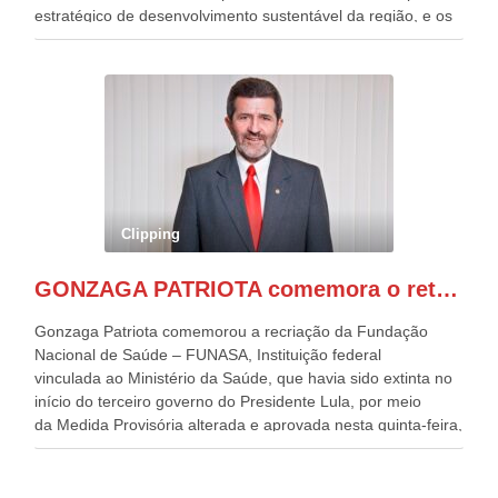
estratégico de desenvolvimento sustentável da região, e os
desafios para a elaboração de políticas públicas, que
possam solucionar problemas estruturais nesses estados. O
evento contou com a presença do Vice-presidente Geraldo
Alckmin, que também ocupa o Ministério do
Desenvolvimento, Indústria, Comércio e Serviços, o ex
governador de Pernambuco, agora Presidente do Banco do
Nordeste, Paulo Câmara, o ex Deputado Federal, e
atualmente Superintendente da SUDENE, Danilo Cabral, da
Governadora de Pernambuco, Raquel Lyra, os ministros da
Clipping
Casa Civil, Rui Costa, e da Integração e do Desenvolvimento
Regional, Waldez Góes, entre outras diversas autoridades
GONZAGA PATRIOTA comemora o retorno da FUNASA
de todo Nordeste que também ajudam a fomentar o
progresso da região.
Gonzaga Patriota comemorou a recriação da Fundação
Nacional de Saúde – FUNASA, Instituição federal
vinculada ao Ministério da Saúde, que havia sido extinta no
início do terceiro governo do Presidente Lula, por meio
da Medida Provisória alterada e aprovada nesta quinta-feira,
pelo Congresso Nacional. Gonzaga Patriota disse hoje em
entrevistas, que durante esses 40 anos, como parlamentar,
sempre contou com o apoio da FUNASA, para o