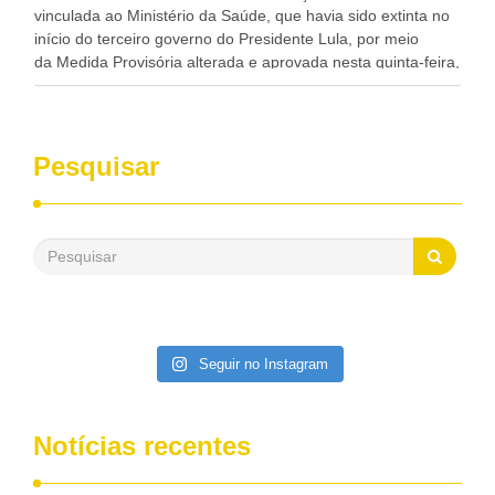
vinculada ao Ministério da Saúde, que havia sido extinta no
início do terceiro governo do Presidente Lula, por meio
da Medida Provisória alterada e aprovada nesta quinta-feira,
pelo Congresso Nacional. Gonzaga Patriota disse hoje em
entrevistas, que durante esses 40 anos, como parlamentar,
sempre contou com o apoio da FUNASA, para o
desenvolvimento dos seus municípios e, somente o ano
Pesquisar
passado, essa Fundação distribuiu mais de três bilhões de
reais, com suas maravilhosas ações, dentre alas, mais de
500 milhões, foram aplicados em serviços de melhoria do
saneamento básico, em pequenas comunidades rurais.
Patriota disse ainda que, mesmo sem mandato,
contribuiu muito na Câmara dos Deputados, para a retirada
da extinção da FUNASA, nessa Medida Provisória do
Executivo, aprovada ontem.
Seguir no Instagram
Notícias recentes