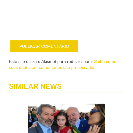
nov
pub
por
e-
mail
Este site utiliza o Akismet para reduzir spam.
Saiba como
seus dados em comentários são processados
.
SIMILAR NEWS