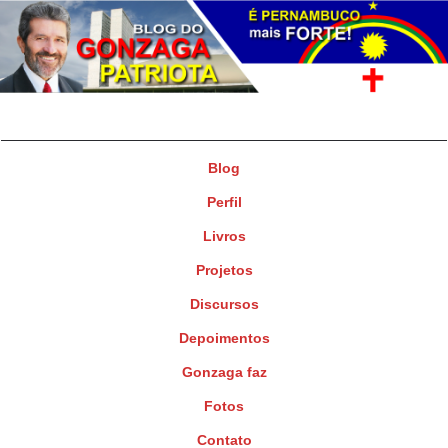
Gonzaga Patriota
Deputado Federal
Blog
Perfil
Livros
Projetos
Discursos
Depoimentos
Gonzaga faz
Fotos
Contato