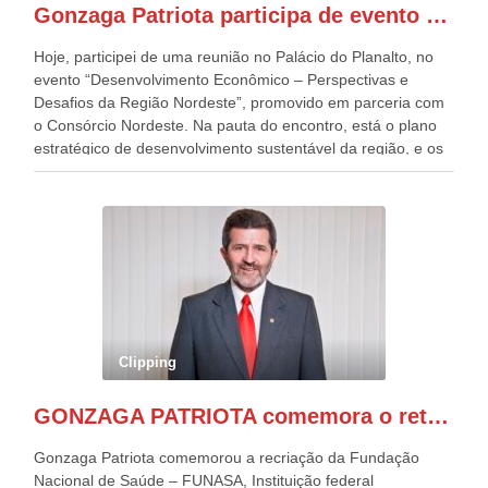
Gonzaga Patriota participa de evento em prol do desenvolvimento do Nordeste
Patriota.
Hoje, participei de uma reunião no Palácio do Planalto, no
evento “Desenvolvimento Econômico – Perspectivas e
Desafios da Região Nordeste”, promovido em parceria com
o Consórcio Nordeste. Na pauta do encontro, está o plano
estratégico de desenvolvimento sustentável da região, e os
desafios para a elaboração de políticas públicas, que
possam solucionar problemas estruturais nesses estados. O
evento contou com a presença do Vice-presidente Geraldo
Alckmin, que também ocupa o Ministério do
Desenvolvimento, Indústria, Comércio e Serviços, o ex
governador de Pernambuco, agora Presidente do Banco do
Nordeste, Paulo Câmara, o ex Deputado Federal, e
atualmente Superintendente da SUDENE, Danilo Cabral, da
Governadora de Pernambuco, Raquel Lyra, os ministros da
Clipping
Casa Civil, Rui Costa, e da Integração e do Desenvolvimento
Regional, Waldez Góes, entre outras diversas autoridades
GONZAGA PATRIOTA comemora o retorno da FUNASA
de todo Nordeste que também ajudam a fomentar o
progresso da região.
Gonzaga Patriota comemorou a recriação da Fundação
Nacional de Saúde – FUNASA, Instituição federal