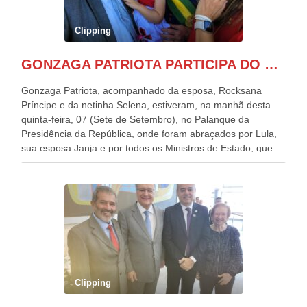
Clipping
GONZAGA PATRIOTA PARTICIPA DO DESFILE DA INDEPENDÊNCIA NO PALANQUE DA PRESIDÊNCIA DA REPÚBLICA E É ABRAÇADO POR LULA E POR GERALDO ALCKMIN.
Gonzaga Patriota, acompanhado da esposa, Rocksana
Príncipe e da netinha Selena, estiveram, na manhã desta
quinta-feira, 07 (Sete de Setembro), no Palanque da
Presidência da República, onde foram abraçados por Lula,
sua esposa Janja e por todos os Ministros de Estado, que
estavam presentes, nos Desfiles da Independência da
República. Gonzaga Patriota que já participou de muitos
outros desfiles, na Esplanada dos Ministérios, disse ter sido
o deste ano, o maior e o mais organizado de todos. “Há
quatro décadas, como Patriota até no nome, participo
anualmente dos desfiles de Sete de Setembro, na
Esplanada dos Ministérios, em Brasília. Este ano, o governo
preparou espaços com cadeiras e coberturas, para 30.000
pessoas, só que o número de Patriotas Brasileiros
Clipping
Independentes, dobrou na Esplanada. Eu, Lula e os
presentes, ficamos muito felizes com isto”, disse Gonzaga