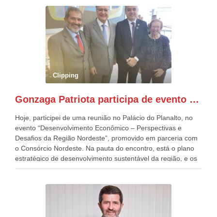
República. Gonzaga Patriota que já participou de muitos
outros desfiles, na Esplanada dos Ministérios, disse ter sido
o deste ano, o maior e o mais organizado de todos. “Há
quatro décadas, como Patriota até no nome, participo
anualmente dos desfiles de Sete de Setembro, na
Esplanada dos Ministérios, em Brasília. Este ano, o governo
preparou espaços com cadeiras e coberturas, para 30.000
pessoas, só que o número de Patriotas Brasileiros
Clipping
Independentes, dobrou na Esplanada. Eu, Lula e os
presentes, ficamos muito felizes com isto”, disse Gonzaga
Gonzaga Patriota participa de evento em prol do desenvolvimento do Nordeste
Patriota.
Hoje, participei de uma reunião no Palácio do Planalto, no
evento “Desenvolvimento Econômico – Perspectivas e
Desafios da Região Nordeste”, promovido em parceria com
o Consórcio Nordeste. Na pauta do encontro, está o plano
estratégico de desenvolvimento sustentável da região, e os
desafios para a elaboração de políticas públicas, que
possam solucionar problemas estruturais nesses estados. O
evento contou com a presença do Vice-presidente Geraldo
Alckmin, que também ocupa o Ministério do
Desenvolvimento, Indústria, Comércio e Serviços, o ex