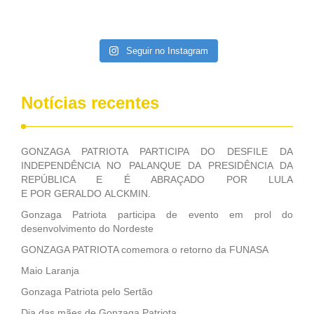
contribuiu muito na Câmara dos Deputados, para a retirada
da extinção da FUNASA, nessa Medida Provisória do
Executivo, aprovada ontem.
Seguir no Instagram
Notícias recentes
GONZAGA PATRIOTA PARTICIPA DO DESFILE DA
INDEPENDÊNCIA NO PALANQUE DA PRESIDÊNCIA DA
REPÚBLICA E É ABRAÇADO POR LULA
E POR GERALDO ALCKMIN.
Gonzaga Patriota participa de evento em prol do
desenvolvimento do Nordeste
GONZAGA PATRIOTA comemora o retorno da FUNASA
Maio Laranja
Gonzaga Patriota pelo Sertão
Dia das mães de Gonzaga Patriota