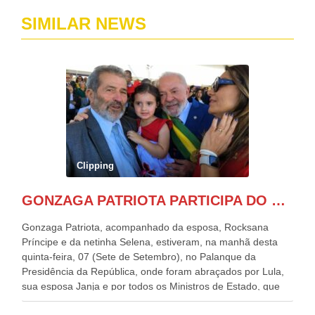
SIMILAR NEWS
Clipping
GONZAGA PATRIOTA PARTICIPA DO DESFILE DA INDEPENDÊNCIA NO PALANQUE DA PRESIDÊNCIA DA REPÚBLICA E É ABRAÇADO POR LULA E POR GERALDO ALCKMIN.
Gonzaga Patriota, acompanhado da esposa, Rocksana
Príncipe e da netinha Selena, estiveram, na manhã desta
quinta-feira, 07 (Sete de Setembro), no Palanque da
Presidência da República, onde foram abraçados por Lula,
sua esposa Janja e por todos os Ministros de Estado, que
estavam presentes, nos Desfiles da Independência da