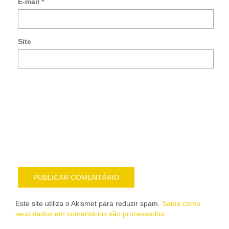
E-mail
*
no
co
po
e-
Site
mai
Noti
me
sob
nov
pub
por
e-
mail
Este site utiliza o Akismet para reduzir spam.
Saiba como
seus dados em comentários são processados
.