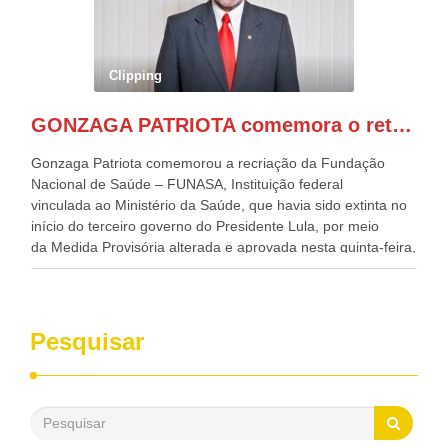
governador de Pernambuco, agora Presidente do Banco do
Nordeste, Paulo Câmara, o ex Deputado Federal, e
atualmente Superintendente da SUDENE, Danilo Cabral, da
Governadora de Pernambuco, Raquel Lyra, os ministros da
Clipping
Casa Civil, Rui Costa, e da Integração e do Desenvolvimento
Regional, Waldez Góes, entre outras diversas autoridades
GONZAGA PATRIOTA comemora o retorno da FUNASA
de todo Nordeste que também ajudam a fomentar o
progresso da região.
Gonzaga Patriota comemorou a recriação da Fundação
Nacional de Saúde – FUNASA, Instituição federal
vinculada ao Ministério da Saúde, que havia sido extinta no
início do terceiro governo do Presidente Lula, por meio
da Medida Provisória alterada e aprovada nesta quinta-feira,
pelo Congresso Nacional. Gonzaga Patriota disse hoje em
entrevistas, que durante esses 40 anos, como parlamentar,
sempre contou com o apoio da FUNASA, para o
desenvolvimento dos seus municípios e, somente o ano
Pesquisar
passado, essa Fundação distribuiu mais de três bilhões de
reais, com suas maravilhosas ações, dentre alas, mais de
500 milhões, foram aplicados em serviços de melhoria do
saneamento básico, em pequenas comunidades rurais.
Patriota disse ainda que, mesmo sem mandato,