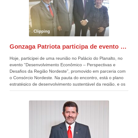
quatro décadas, como Patriota até no nome, participo
anualmente dos desfiles de Sete de Setembro, na
Esplanada dos Ministérios, em Brasília. Este ano, o governo
preparou espaços com cadeiras e coberturas, para 30.000
pessoas, só que o número de Patriotas Brasileiros
Clipping
Independentes, dobrou na Esplanada. Eu, Lula e os
presentes, ficamos muito felizes com isto”, disse Gonzaga
Gonzaga Patriota participa de evento em prol do desenvolvimento do Nordeste
Patriota.
Hoje, participei de uma reunião no Palácio do Planalto, no
evento “Desenvolvimento Econômico – Perspectivas e
Desafios da Região Nordeste”, promovido em parceria com
o Consórcio Nordeste. Na pauta do encontro, está o plano
estratégico de desenvolvimento sustentável da região, e os
desafios para a elaboração de políticas públicas, que
possam solucionar problemas estruturais nesses estados. O
evento contou com a presença do Vice-presidente Geraldo
Alckmin, que também ocupa o Ministério do
Desenvolvimento, Indústria, Comércio e Serviços, o ex
governador de Pernambuco, agora Presidente do Banco do
Nordeste, Paulo Câmara, o ex Deputado Federal, e
atualmente Superintendente da SUDENE, Danilo Cabral, da