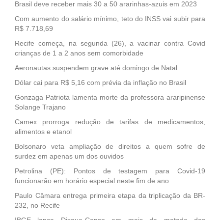
Brasil deve receber mais 30 a 50 ararinhas-azuis em 2023
Com aumento do salário mínimo, teto do INSS vai subir para
R$ 7.718,69
Recife começa, na segunda (26), a vacinar contra Covid
crianças de 1 a 2 anos sem comorbidade
Aeronautas suspendem grave até domingo de Natal
Dólar cai para R$ 5,16 com prévia da inflação no Brasil
Gonzaga Patriota lamenta morte da professora araripinense
Solange Trajano
Camex prorroga redução de tarifas de medicamentos,
alimentos e etanol
Bolsonaro veta ampliação de direitos a quem sofre de
surdez em apenas um dos ouvidos
Petrolina (PE): Pontos de testagem para Covid-19
funcionarão em horário especial neste fim de ano
Paulo Câmara entrega primeira etapa da triplicação da BR-
232, no Recife
IBGE lança Disque-Censo em mais da metade dos