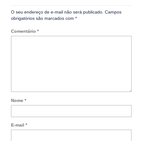
O seu endereço de e-mail não será publicado.
Campos
obrigatórios são marcados com
*
Comentário
*
Nome
*
Not
me
so
E-mail
*
no
co
po