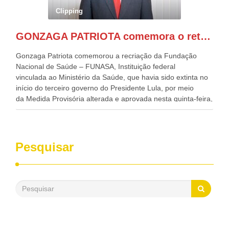
Governadora de Pernambuco, Raquel Lyra, os ministros da
Clipping
Casa Civil, Rui Costa, e da Integração e do Desenvolvimento
Regional, Waldez Góes, entre outras diversas autoridades
GONZAGA PATRIOTA comemora o retorno da FUNASA
de todo Nordeste que também ajudam a fomentar o
progresso da região.
Gonzaga Patriota comemorou a recriação da Fundação
Nacional de Saúde – FUNASA, Instituição federal
vinculada ao Ministério da Saúde, que havia sido extinta no
início do terceiro governo do Presidente Lula, por meio
da Medida Provisória alterada e aprovada nesta quinta-feira,
pelo Congresso Nacional. Gonzaga Patriota disse hoje em
entrevistas, que durante esses 40 anos, como parlamentar,
sempre contou com o apoio da FUNASA, para o
desenvolvimento dos seus municípios e, somente o ano
Pesquisar
passado, essa Fundação distribuiu mais de três bilhões de
reais, com suas maravilhosas ações, dentre alas, mais de
500 milhões, foram aplicados em serviços de melhoria do
saneamento básico, em pequenas comunidades rurais.
Patriota disse ainda que, mesmo sem mandato,
contribuiu muito na Câmara dos Deputados, para a retirada
da extinção da FUNASA, nessa Medida Provisória do
Executivo, aprovada ontem.