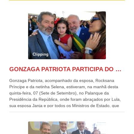
Clipping
GONZAGA PATRIOTA PARTICIPA DO DESFILE DA INDEPENDÊNCIA NO PALANQUE DA PRESIDÊNCIA DA REPÚBLICA E É ABRAÇADO POR LULA E POR GERALDO ALCKMIN.
Gonzaga Patriota, acompanhado da esposa, Rocksana
Príncipe e da netinha Selena, estiveram, na manhã desta
quinta-feira, 07 (Sete de Setembro), no Palanque da
Presidência da República, onde foram abraçados por Lula,
sua esposa Janja e por todos os Ministros de Estado, que
estavam presentes, nos Desfiles da Independência da
República. Gonzaga Patriota que já participou de muitos
outros desfiles, na Esplanada dos Ministérios, disse ter sido
o deste ano, o maior e o mais organizado de todos. “Há