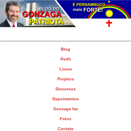
Gonzaga Patriota
Deputado Federal
Blog
Perfil
Livros
Projetos
Discursos
Depoimentos
Gonzaga faz
Fotos
Contato