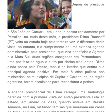
Depois de prestigiar
o São João de Caruaru, em junho, e passar rapidamente por
Petrolina, no início deste mês, a presidente Dilma Rousseff
(PT) volta ao estado hoje pela terceira vez. A diferença desta
visita, no entanto, é o cumprimento de uma extensa agenda
administrativa pela presidente, que visa beneficiar o Agreste
e a Mata Sul, duas regiões castigadas em Pernambuco –
uma por falta de água e outra por cheias frequentes. Dilma
ainda passa pelo Recife, mas é no interior que centra sua
principal agenda positiva. Em meio à crise política nos
ministérios, os municípios de Cupira e Garanhuns, na região
agrestina, foram escolhidos para recepcionar a petista.
A agenda presidencial de Dilma carrega uma simbologia
parecida com a primeira visita do então presidente Lula ao
estado, em janeiro de 2003, quando esteve em Brasília
Teimosa, no Pina, visitando famílias que moravam em casas
de taipa. Cupira tem 23,3 mil habitantes, segundo o censo