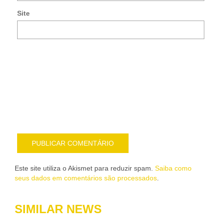
e-
Site
mai
Noti
me
sob
nov
pub
por
e-
mail
Este site utiliza o Akismet para reduzir spam.
Saiba como
seus dados em comentários são processados
.
SIMILAR NEWS