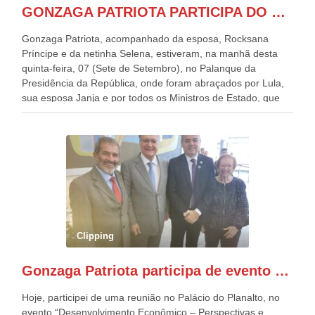
GONZAGA PATRIOTA PARTICIPA DO DESFILE DA INDEPENDÊNCIA NO PALANQUE DA PRESIDÊNCIA DA REPÚBLICA E É ABRAÇADO POR LULA E POR GERALDO ALCKMIN.
Gonzaga Patriota, acompanhado da esposa, Rocksana
Príncipe e da netinha Selena, estiveram, na manhã desta
quinta-feira, 07 (Sete de Setembro), no Palanque da
Presidência da República, onde foram abraçados por Lula,
sua esposa Janja e por todos os Ministros de Estado, que
estavam presentes, nos Desfiles da Independência da
República. Gonzaga Patriota que já participou de muitos
outros desfiles, na Esplanada dos Ministérios, disse ter sido
o deste ano, o maior e o mais organizado de todos. “Há
quatro décadas, como Patriota até no nome, participo
anualmente dos desfiles de Sete de Setembro, na
Esplanada dos Ministérios, em Brasília. Este ano, o governo
preparou espaços com cadeiras e coberturas, para 30.000
pessoas, só que o número de Patriotas Brasileiros
Clipping
Independentes, dobrou na Esplanada. Eu, Lula e os
presentes, ficamos muito felizes com isto”, disse Gonzaga
Gonzaga Patriota participa de evento em prol do desenvolvimento do Nordeste
Patriota.
Hoje, participei de uma reunião no Palácio do Planalto, no
evento “Desenvolvimento Econômico – Perspectivas e