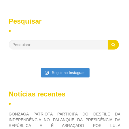
entrevistas, que durante esses 40 anos, como parlamentar,
sempre contou com o apoio da FUNASA, para o
desenvolvimento dos seus municípios e, somente o ano
Pesquisar
passado, essa Fundação distribuiu mais de três bilhões de
reais, com suas maravilhosas ações, dentre alas, mais de
500 milhões, foram aplicados em serviços de melhoria do
saneamento básico, em pequenas comunidades rurais.
Patriota disse ainda que, mesmo sem mandato,
contribuiu muito na Câmara dos Deputados, para a retirada
da extinção da FUNASA, nessa Medida Provisória do
Executivo, aprovada ontem.
Seguir no Instagram
Notícias recentes
GONZAGA PATRIOTA PARTICIPA DO DESFILE DA
INDEPENDÊNCIA NO PALANQUE DA PRESIDÊNCIA DA
REPÚBLICA E É ABRAÇADO POR LULA