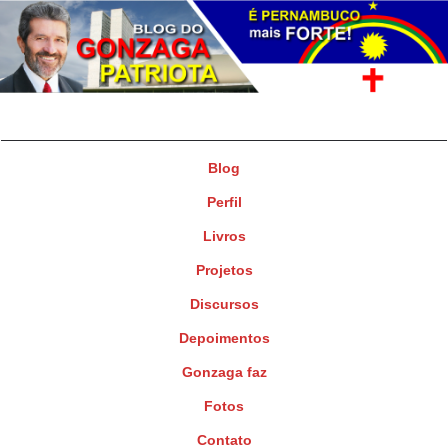
Gonzaga Patriota
Deputado Federal
Blog
Perfil
Livros
Projetos
Discursos
Depoimentos
Gonzaga faz
Fotos
Contato