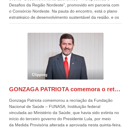
Desafios da Região Nordeste”, promovido em parceria com
o Consórcio Nordeste. Na pauta do encontro, está o plano
estratégico de desenvolvimento sustentável da região, e os
desafios para a elaboração de políticas públicas, que
possam solucionar problemas estruturais nesses estados. O
evento contou com a presença do Vice-presidente Geraldo
Alckmin, que também ocupa o Ministério do
Desenvolvimento, Indústria, Comércio e Serviços, o ex
governador de Pernambuco, agora Presidente do Banco do
Nordeste, Paulo Câmara, o ex Deputado Federal, e
atualmente Superintendente da SUDENE, Danilo Cabral, da
Governadora de Pernambuco, Raquel Lyra, os ministros da
Clipping
Casa Civil, Rui Costa, e da Integração e do Desenvolvimento
Regional, Waldez Góes, entre outras diversas autoridades
GONZAGA PATRIOTA comemora o retorno da FUNASA
de todo Nordeste que também ajudam a fomentar o
progresso da região.
Gonzaga Patriota comemorou a recriação da Fundação
Nacional de Saúde – FUNASA, Instituição federal
vinculada ao Ministério da Saúde, que havia sido extinta no
início do terceiro governo do Presidente Lula, por meio
da Medida Provisória alterada e aprovada nesta quinta-feira,
pelo Congresso Nacional. Gonzaga Patriota disse hoje em