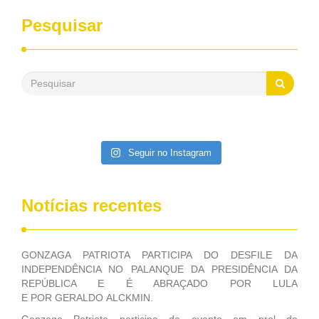
sempre contou com o apoio da FUNASA, para o
desenvolvimento dos seus municípios e, somente o ano
Pesquisar
passado, essa Fundação distribuiu mais de três bilhões de
reais, com suas maravilhosas ações, dentre alas, mais de
500 milhões, foram aplicados em serviços de melhoria do
saneamento básico, em pequenas comunidades rurais.
Patriota disse ainda que, mesmo sem mandato,
contribuiu muito na Câmara dos Deputados, para a retirada
da extinção da FUNASA, nessa Medida Provisória do
Executivo, aprovada ontem.
Seguir no Instagram
Notícias recentes
GONZAGA PATRIOTA PARTICIPA DO DESFILE DA
INDEPENDÊNCIA NO PALANQUE DA PRESIDÊNCIA DA
REPÚBLICA E É ABRAÇADO POR LULA
E POR GERALDO ALCKMIN.
Gonzaga Patriota participa de evento em prol do