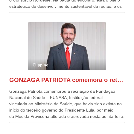
estratégico de desenvolvimento sustentável da região, e os
desafios para a elaboração de políticas públicas, que
possam solucionar problemas estruturais nesses estados. O
evento contou com a presença do Vice-presidente Geraldo
Alckmin, que também ocupa o Ministério do
Desenvolvimento, Indústria, Comércio e Serviços, o ex
governador de Pernambuco, agora Presidente do Banco do
Nordeste, Paulo Câmara, o ex Deputado Federal, e
atualmente Superintendente da SUDENE, Danilo Cabral, da
Governadora de Pernambuco, Raquel Lyra, os ministros da
Clipping
Casa Civil, Rui Costa, e da Integração e do Desenvolvimento
Regional, Waldez Góes, entre outras diversas autoridades
GONZAGA PATRIOTA comemora o retorno da FUNASA
de todo Nordeste que também ajudam a fomentar o
progresso da região.
Gonzaga Patriota comemorou a recriação da Fundação
Nacional de Saúde – FUNASA, Instituição federal
vinculada ao Ministério da Saúde, que havia sido extinta no
início do terceiro governo do Presidente Lula, por meio
da Medida Provisória alterada e aprovada nesta quinta-feira,
pelo Congresso Nacional. Gonzaga Patriota disse hoje em
entrevistas, que durante esses 40 anos, como parlamentar,