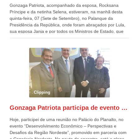
Gonzaga Patriota, acompanhado da esposa, Rocksana
Príncipe e da netinha Selena, estiveram, na manhã desta
quinta-feira, 07 (Sete de Setembro), no Palanque da
Presidência da República, onde foram abraçados por Lula,
sua esposa Janja e por todos os Ministros de Estado, que
estavam presentes, nos Desfiles da Independência da
República. Gonzaga Patriota que já participou de muitos
outros desfiles, na Esplanada dos Ministérios, disse ter sido
o deste ano, o maior e o mais organizado de todos. “Há
quatro décadas, como Patriota até no nome, participo
anualmente dos desfiles de Sete de Setembro, na
Esplanada dos Ministérios, em Brasília. Este ano, o governo
preparou espaços com cadeiras e coberturas, para 30.000
pessoas, só que o número de Patriotas Brasileiros
Clipping
Independentes, dobrou na Esplanada. Eu, Lula e os
presentes, ficamos muito felizes com isto”, disse Gonzaga
Gonzaga Patriota participa de evento em prol do desenvolvimento do Nordeste
Patriota.
Hoje, participei de uma reunião no Palácio do Planalto, no
evento “Desenvolvimento Econômico – Perspectivas e
Desafios da Região Nordeste”, promovido em parceria com
o Consórcio Nordeste. Na pauta do encontro, está o plano